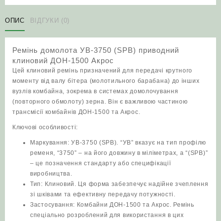
(SPB)
приводний
ОПИС
ВІДГУКИ (0)
клиновий
ДОН-1500
Ремінь домолота УВ-3750 (SPB) приводний
Акрос
клиновий ДОН-1500 Акрос
кількість
Цей клиновий ремінь призначений для передачі крутного
моменту від валу бітера (молотильного барабана) до інших
вузлів комбайна, зокрема в системах домолочування
(повторного обмолоту) зерна. Він є важливою частиною
трансмісії комбайнів ДОН-1500 та Акрос.
Ключові особливості:
Маркування: УВ-3750 (SPB). “УВ” вказує на тип профілю
ременя, “3750” – на його довжину в міліметрах, а “(SPB)”
– це позначення стандарту або специфікації
виробництва.
Тип: Клиновий. Ця форма забезпечує надійне зчеплення
зі шківами та ефективну передачу потужності.
Застосування: Комбайни ДОН-1500 та Акрос. Ремінь
спеціально розроблений для використання в цих