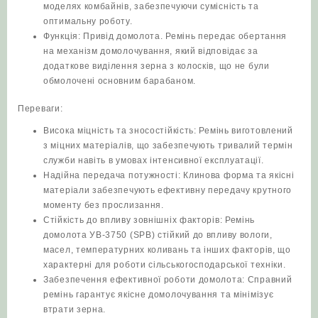
моделях комбайнів, забезпечуючи сумісність та
оптимальну роботу.
Функція: Привід домолота. Ремінь передає обертання
на механізм домолочування, який відповідає за
додаткове виділення зерна з колосків, що не були
обмолочені основним барабаном.
Переваги:
Висока міцність та зносостійкість: Ремінь виготовлений
з міцних матеріалів, що забезпечують тривалий термін
служби навіть в умовах інтенсивної експлуатації.
Надійна передача потужності: Клинова форма та якісні
матеріали забезпечують ефективну передачу крутного
моменту без прослизання.
Стійкість до впливу зовнішніх факторів: Ремінь
домолота УВ-3750 (SPB) стійкий до впливу вологи,
масел, температурних коливань та інших факторів, що
характерні для роботи сільськогосподарської техніки.
Забезпечення ефективної роботи домолота: Справний
ремінь гарантує якісне домолочування та мінімізує
втрати зерна.