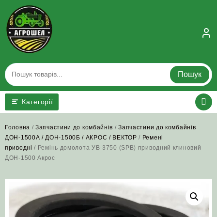
Skip
to
content
Пошук
Категорії
Головна
/
Запчастини до комбайнів
/
Запчастини до комбайнів
ДОН-1500А / ДОН-1500Б / АКРОС / ВЕКТОР
/
Ремені
приводні
/ Ремінь домолота УВ-3750 (SPB) приводний клиновий
ДОН-1500 Акрос