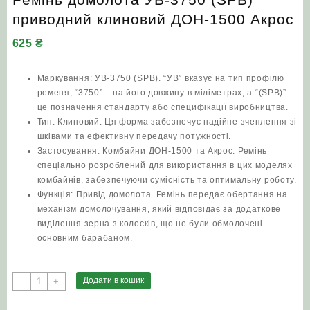
приводний клиновий ДОН-1500 Акрос
625
₴
Маркування: УВ-3750 (SPB). “УВ” вказує на тип профілю
ременя, “3750” – на його довжину в міліметрах, а “(SPB)” –
це позначення стандарту або специфікації виробництва.
Тип: Клиновий. Ця форма забезпечує надійне зчеплення зі
шківами та ефективну передачу потужності.
Застосування: Комбайни ДОН-1500 та Акрос. Ремінь
спеціально розроблений для використання в цих моделях
комбайнів, забезпечуючи сумісність та оптимальну роботу.
Функція: Привід домолота. Ремінь передає обертання на
механізм домолочування, який відповідає за додаткове
виділення зерна з колосків, що не були обмолочені
основним барабаном.
Ремінь
Додати в кошик
-
+
домолота
УВ-3750