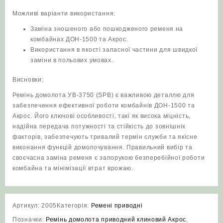
Можливі варіанти використання:
Заміна зношеного або пошкодженого ременя на
комбайнах ДОН-1500 та Акрос.
Використання в якості запасної частини для швидкої
заміни в польових умовах.
Висновки:
Ремінь домолота УВ-3750 (SPB) є важливою деталлю для
забезпечення ефективної роботи комбайнів ДОН-1500 та
Акрос. Його ключові особливості, такі як висока міцність,
надійна передача потужності та стійкість до зовнішніх
факторів, забезпечують тривалий термін служби та якісне
виконання функцій домолочування. Правильний вибір та
своєчасна заміна ременя є запорукою безперебійної роботи
комбайна та мінімізації втрат врожаю.
Артикул:
2005
Категорія:
Ремені приводні
Позначки:
Ремінь домолота приводний клиновий Акрос
,