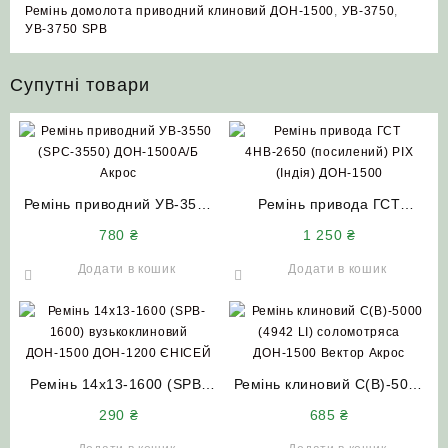
Ремінь домолота приводний клиновий ДОН-1500
,
УВ-3750
,
УВ-3750 SPB
Супутні товари
Ремінь приводний УВ-3550
Ремінь привода ГСТ
(SPC-3550) ДОН-1500А/Б
4НВ-2650 (посилений) PIX
780
₴
1 250
₴
Акрос
(Індія) ДОН-1500
Додати в кошик
Додати в кошик
Ремінь 14х13-1600 (SPB-
Ремінь клиновий С(В)-5000
1600) вузькоклиновий
(4942 LI) соломотряса
290
₴
685
₴
ДОН-1500 ДОН-1200
ДОН-1500 Вектор Акрос
ЄНІСЕЙ