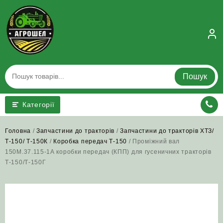
Skip
to
content
Пошук
Категорії
Головна
/
Запчастини до тракторів
/
Запчастини до тракторів ХТЗ/
Т-150/ Т-150К
/
Коробка передач Т-150
/ Проміжний вал
150М.37.115-1А коробки передач (КПП) для гусеничних тракторів
Т‑150/Т‑150Г