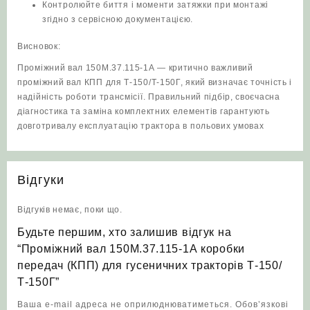
Контролюйте биття і моменти затяжки при монтажі
згідно з сервісною документацією.
Висновок:
Проміжний вал 150М.37.115-1А — критично важливий
проміжний вал КПП для Т‑150/Т‑150Г, який визначає точність і
надійність роботи трансмісії. Правильний підбір, своєчасна
діагностика та заміна комплектних елементів гарантують
довготривалу експлуатацію трактора в польових умовах
Відгуки
Відгуків немає, поки що.
Будьте першим, хто залишив відгук на
“Проміжний вал 150М.37.115-1А коробки
передач (КПП) для гусеничних тракторів Т‑150/
Т‑150Г”
Ваша e-mail адреса не оприлюднюватиметься.
Обов’язкові