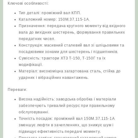
Ключові особливості:
Тип деталі: проміжний вал КПП.
Каталожний номер: 150М.37.115-1А.
Призначення: передача крутного моменту від вхідного
вала до вихідних шестерень, формування правильних
передатних чисел.
Конструкція: масивний сталевий вал зі шліцьовими та
посадковими зонами для шестерень і підшипників.
Сумісність: трактори ХТЗ Т‑150, Т‑150Г та їх
модифікації.
Матеріал: високоміцна загартована сталь, стійка до
ударних і вібраційних навантажень.
Переваги:
Висока надійність: заводська обробка і матеріали
забезпечують тривалий ресурс при правильному
обслуговуванні.
Точність посадок: проміжний вал 150М.37.115-1А
зменшує люфти в зачепленнях, що знижує шум і
підвищує ефективність передачі моменту.
Простота заміни: стандартний каталожний номер