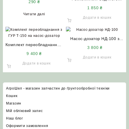
290
₴
пускового двигуна ПД-10 (в
насоса (вал + підшипники +
1 850
₴
зборі) МТЗ ЮМЗ-6 СК-5
крильчатка) двигуни
Читати далі
НИВА
СМД-60/СМД-23/СМД-31
Додати в кошик
комбайн ДОН-1500 трактор
Т-150
Насос-дозатор НД-100 з
Комплект переобладнання з
клапаном STA-ON
3 800
₴
ГУР Т-150 на насос-дозатор
(Словаччина)
9 400
₴
тракторів Т-150 Т-156 Т-157
Додати в кошик
ХТЗ-17221
Додати в кошик
АгроШел - магазин запчастин до ґрунтообробної техніки
Кошик
Магазин
Мій обліковий запис
Наш блог
Оформити замовлення