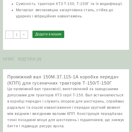
Сумісність: трактори ХТЗ Т‑150, Т‑150Г та їх модифікації.
Матеріал: високоміцна загартована сталь, стійка до
ударних і вібраційних навантажень.
Проміжний
Додати в кошик
-
+
вал
150М.37.115-
1А
коробки
ОПИС
ВІДГУКИ (0)
передач
(КПП)
Проміжний вал 150М.37.115-1А коробки передач
для
(КПП) для гусеничних тракторів Т‑150/Т‑150Г
гусеничних
Це проміжний вал трансмісії, виготовлений за заводськими
тракторів
допусками для тракторів ХТЗ серії Т‑150. Вал встановлюється
Т‑150/
в коробці передач і служить опорою для шестерень, сприймає
Т‑150Г
радіальні та осьові навантаження і передає крутний момент
кількість
між вхідним і вихідними валами КПП. Конструкція передбачає
точні посадкові місця для шестерень і підшипників, що знижує
биття і підвищує ресурс вузла.