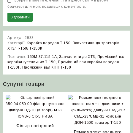
Зберегти моє ім'я, e-mail, та адресу сайту в цьому
браузері для моїх подальших коментарів.
Артикул:
2933
Категорії:
Коробка передач Т-150
,
Запчастини до тракторів
ХТЗ/ Т-150/ Т-150К
Позначок:
150М.37.115-1А
,
Запчастини до ХТЗ
,
Проміжний вал
коробки гусеничних Т‑150
,
Проміжний вал коробки передач
Т‑150Г
,
Проміжний вал КПП Т‑150
Супутні товари
Фільтр повітряний
350.04.050.00 фільтр
Ремкомплект водяного