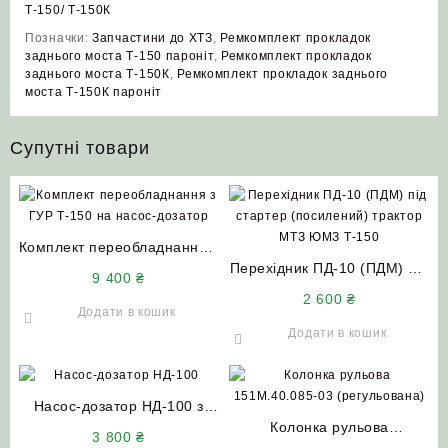
Т-150/ Т-150К
Позначки:
Запчастини до ХТЗ
,
Ремкомплект прокладок
заднього моста Т-150 пароніт
,
Ремкомплект прокладок
заднього моста Т-150К
,
Ремкомплект прокладок заднього
моста Т-150К пароніт
Супутні товари
Комплект переобладнання з
ГУР Т-150 на насос-дозатор
Перехідник ПД-10 (ПДМ) під
9 400
₴
тракторів Т-150 Т-156 Т-157
стартер (посилений)
2 600
₴
ХТЗ-17221
трактор МТЗ ЮМЗ Т-150
Додати в кошик
Додати в кошик
Насос-дозатор НД-100 з
клапаном STA-ON
Колонка рульова
3 800
₴
(Словаччина)
151М.40.085-03