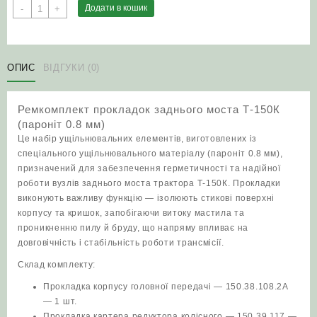
Ремкомплект
Додати в кошик
-
+
прокладок
заднього
моста
Т-150К
ОПИС
ВІДГУКИ (0)
(пароніт
0.8
Ремкомплект прокладок заднього моста Т-150К
мм)
(пароніт 0.8 мм)
кількість
Це набір ущільнювальних елементів, виготовлених із
спеціального ущільнювального матеріалу (пароніт 0.8 мм),
призначений для забезпечення герметичності та надійної
роботи вузлів заднього моста трактора Т‑150К. Прокладки
виконують важливу функцію — ізолюють стикові поверхні
корпусу та кришок, запобігаючи витоку мастила та
проникненню пилу й бруду, що напряму впливає на
довговічність і стабільність роботи трансмісії.
Склад комплекту:
Прокладка корпусу головної передачі — 150.38.108.2А
— 1 шт.
Прокладка картера редуктора колісного — 150.39.117 —