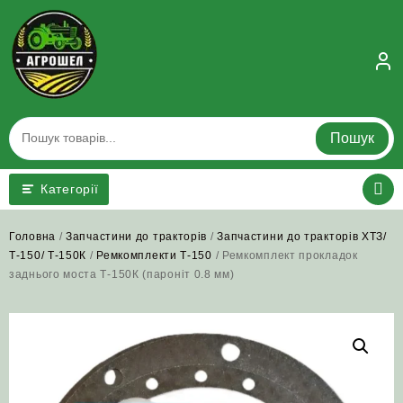
Skip
to
content
Пошук
Категорії
Головна
/
Запчастини до тракторів
/
Запчастини до тракторів ХТЗ/
Т-150/ Т-150К
/
Ремкомплекти Т-150
/ Ремкомплект прокладок
заднього моста Т-150К (пароніт 0.8 мм)