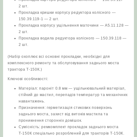
2 шт.
Прокладка кришки корпусу редуктора колісного —
150.39.119‑1 — 2 шт.
Прокладка корпусу ущільнення маточини — А5.11.128 —
2 шт.
Прокладка водила редуктора колісного — 150.39.118 —
2 шт.
(Набір охоплює всі основні прокладки, необхідні для
комплексного ремонту та обслуговування заднього моста
трактора Т‑150К.)
Ключові особливості:
Матеріал: пароніт 0.8 мм — ущільнювальний матеріал,
стійкий до мастил, перепадів температур та механічних
навантажень.
Призначення: герметизація стикових поверхонь
заднього моста, захист від витоків мастила та
проникнення сторонніх домішок.
Сумісність: ремкомплект прокладок заднього моста
Т-150К спеціально розроблений для тракторів Т‑150К.