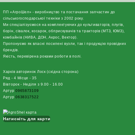
ПП «АгроШел» - виробництво та постачання запчастин до
сільськогосподарської техніки з 2002 року.
Ми спеціалізуємося на комплектуючих до культиваторів, плугів,
борін, сівалок, косарок, обприскувачів та тракторів (МТЗ, ЮМЗ),
комбайнів (НИВА, ДОН, Акрос, Вектор).
Пропонуємо як власні посилені вузли, так і продукцію провідних
брендів.
Якість, перевірена роками роботи в полі.
Харків авторинок Лоск (східна сторона)
Ряд - 4 Місце - 35
Вівторок - Неділя з 9.00 - 16.00
Артур
0965873109
Артур
0638317522
Натисніть для карти