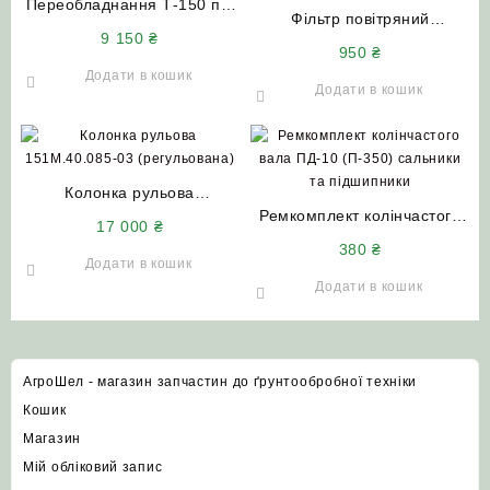
Переобладнання Т-150 під
Фільтр повітряний
насос дозатор (Польща)
9 150
₴
250И-1109080 +
950
₴
250И-1109080-01
Додати в кошик
(комплект) до комбайнів
Додати в кошик
ДОН-1500Б НИВА Єнісей та
Т-150 (з двигуном ЯМЗ)
Колонка рульова
151М.40.085-03
Ремкомплект колінчастого
17 000
₴
(регульована) Т-150
вала ПД-10 (П-350)
380
₴
Т-17021 Т-17221
сальники та підшипники
Додати в кошик
Додати в кошик
АгроШел - магазин запчастин до ґрунтообробної техніки
Кошик
Магазин
Мій обліковий запис