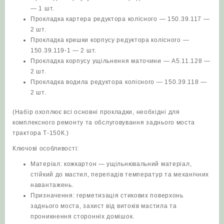
— 1 шт.
Прокладка картера редуктора колісного — 150.39.117 —
2 шт.
Прокладка кришки корпусу редуктора колісного —
150.39.119‑1 — 2 шт.
Прокладка корпусу ущільнення маточини — А5.11.128 —
2 шт.
Прокладка водила редуктора колісного — 150.39.118 —
2 шт.
(Набір охоплює всі основні прокладки, необхідні для
комплексного ремонту та обслуговування заднього моста
трактора Т‑150К.)
Ключові особливості:
Матеріал: кожкартон — ущільнювальний матеріал,
стійкий до мастил, перепадів температур та механічних
навантажень.
Призначення: герметизація стикових поверхонь
заднього моста, захист від витоків мастила та
проникнення сторонніх домішок.