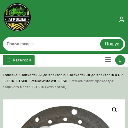
Skip
to
content
Пошук
Категорії
Головна
/
Запчастини до тракторів
/
Запчастини до тракторів ХТЗ/
Т-150/ Т-150К
/
Ремкомплекти Т-150
/ Ремкомплект прокладок
заднього моста Т-150К (кожкартон)