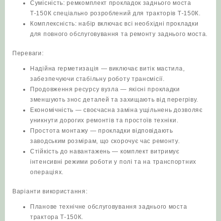
Сумісність: ремкомплект прокладок заднього моста
Т-150К спеціально розроблений для тракторів Т‑150К.
Комплексність: набір включає всі необхідні прокладки
для повного обслуговування та ремонту заднього моста.
Переваги:
Надійна герметизація — виключає витік мастила,
забезпечуючи стабільну роботу трансмісії.
Продовження ресурсу вузла — якісні прокладки
зменшують знос деталей та захищають від перегріву.
Економічність — своєчасна заміна ущільнень дозволяє
уникнути дорогих ремонтів та простоїв техніки.
Простота монтажу — прокладки відповідають
заводським розмірам, що скорочує час ремонту.
Стійкість до навантажень — комплект витримує
інтенсивні режими роботи у полі та на транспортних
операціях.
Варіанти використання:
Планове технічне обслуговування заднього моста
трактора Т‑150К.