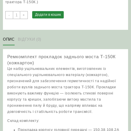
трактора Т‑150К.)
Ремкомплект
Додати в кошик
-
+
прокладок
заднього
моста
Т-150К
ОПИС
ВІДГУКИ (0)
(кожкартон)
кількість
Ремкомплект прокладок заднього моста Т-150К
(кожкартон)
Це набір ущільнювальних елементів, виготовлених із
спеціального ущільнювального матеріалу (кожкартон),
призначений для забезпечення герметичності та надійної
роботи вузлів заднього моста трактора Т‑150К. Прокладки
виконують важливу функцію — ізолюють стикові поверхні
корпусу та кришок, запобігаючи витоку мастила та
проникненню пилу й бруду, що напряму впливає на
довговічність і стабільність роботи трансмісії.
Склад комплекту:
Прокладка корпусу головної передачі — 150.38.108.2А