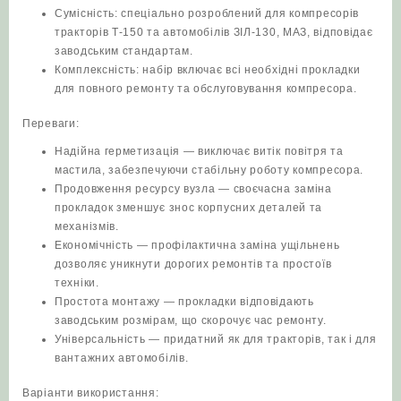
Сумісність: спеціально розроблений для компресорів
тракторів Т‑150 та автомобілів ЗІЛ‑130, МАЗ, відповідає
заводським стандартам.
Комплексність: набір включає всі необхідні прокладки
для повного ремонту та обслуговування компресора.
Переваги:
Надійна герметизація — виключає витік повітря та
мастила, забезпечуючи стабільну роботу компресора.
Продовження ресурсу вузла — своєчасна заміна
прокладок зменшує знос корпусних деталей та
механізмів.
Економічність — профілактична заміна ущільнень
дозволяє уникнути дорогих ремонтів та простоїв
техніки.
Простота монтажу — прокладки відповідають
заводським розмірам, що скорочує час ремонту.
Універсальність — придатний як для тракторів, так і для
вантажних автомобілів.
Варіанти використання: