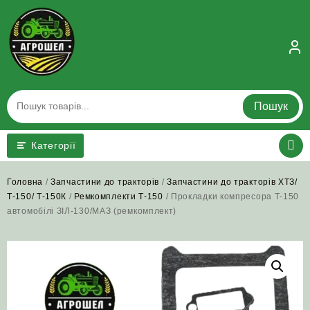
Skip
to
content
Пошук
Категорії
Головна
/
Запчастини до тракторів
/
Запчастини до тракторів ХТЗ/
Т-150/ Т-150К
/
Ремкомплекти Т-150
/ Прокладки компресора Т-150
автомобілі ЗІЛ‑130/МАЗ (ремкомплект)