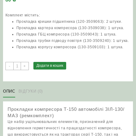
Комплект містить:
Прокладка кришки підшипника (120-3509063): 2 штуки.
Прокладка картера компресора (130-3509038): 1 штука.
Прокладка ГБЦ компресора (130-3509043): 1 штука.
Прокладка трубки підводу повітря (130-3509240): 1 штука.
Прокладка корпусу компресора (130-3509103): 1 штука.
Прокладки
Додати в кошик
-
+
компресора
Т-150
автомобілі
ЗІЛ‑130/
ОПИС
ВІДГУКИ (0)
МАЗ
(ремкомплект)
Прокладки компресора Т-150 автомобілі ЗІЛ‑130/
кількість
МАЗ (ремкомплект)
Це набір ущільнювальних елементів, призначений для
відновлення герметичності та працездатності компресора,
що використовується як на тракторах серії Т‑150, так і на