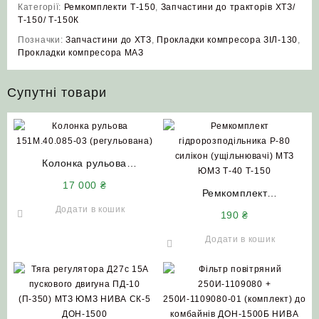
Категорії:
Ремкомплекти Т-150
,
Запчастини до тракторів ХТЗ/
Т-150/ Т-150К
Позначки:
Запчастини до ХТЗ
,
Прокладки компресора ЗІЛ‑130
,
Прокладки компресора МАЗ
Супутні товари
Колонка рульова
151М.40.085-03
17 000
₴
(регульована) Т-150
Ремкомплект
Т-17021 Т-17221
гідророзподільника Р-80
Додати в кошик
190
₴
силікон (ущільнювачі) МТЗ
ЮМЗ Т-40 Т-150
Додати в кошик