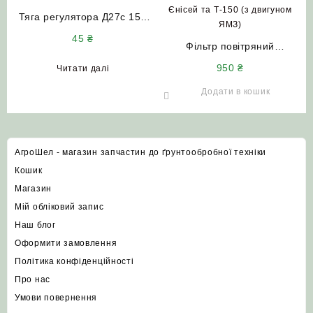
Тяга регулятора Д27с 15А
пускового двигуна ПД-10
45
₴
(П-350) МТЗ ЮМЗ НИВА
Фільтр повітряний
СК-5 ДОН-1500
250И-1109080 +
950
₴
Читати далі
250И-1109080-01
(комплект) до комбайнів
Додати в кошик
ДОН-1500Б НИВА Єнісей та
Т-150 (з двигуном ЯМЗ)
АгроШел - магазин запчастин до ґрунтообробної техніки
Кошик
Магазин
Мій обліковий запис
Наш блог
Оформити замовлення
Політика конфіденційності
Про нас
Умови повернення