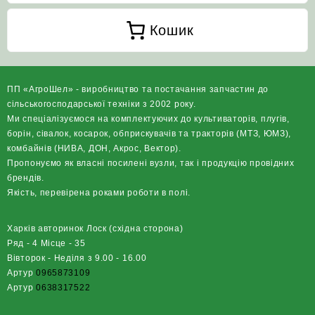
Кошик
ПП «АгроШел» - виробництво та постачання запчастин до
сільськогосподарської техніки з 2002 року.
Ми спеціалізуємося на комплектуючих до культиваторів, плугів,
борін, сівалок, косарок, обприскувачів та тракторів (МТЗ, ЮМЗ),
комбайнів (НИВА, ДОН, Акрос, Вектор).
Пропонуємо як власні посилені вузли, так і продукцію провідних
брендів.
Якість, перевірена роками роботи в полі.
Харків авторинок Лоск (східна сторона)
Ряд - 4 Місце - 35
Вівторок - Неділя з 9.00 - 16.00
Артур
0965873109
Артур
0638317522