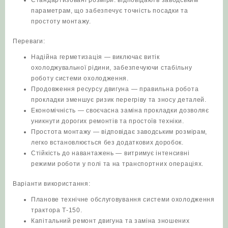
Стандартизовані розміри: відповідають заводським
параметрам, що забезпечує точність посадки та
простоту монтажу.
Переваги:
Надійна герметизація — виключає витік
охолоджувальної рідини, забезпечуючи стабільну
роботу системи охолодження.
Продовження ресурсу двигуна — правильна робота
прокладки зменшує ризик перегріву та зносу деталей.
Економічність — своєчасна заміна прокладки дозволяє
уникнути дорогих ремонтів та простоїв техніки.
Простота монтажу — відповідає заводським розмірам,
легко встановлюється без додаткових доробок.
Стійкість до навантажень — витримує інтенсивні
режими роботи у полі та на транспортних операціях.
Варіанти використання:
Планове технічне обслуговування системи охолодження
трактора Т‑150.
Капітальний ремонт двигуна та заміна зношених