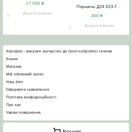
151М.40.085-03
17 000
₴
(регульована) Т-150
Поршень Д24.023-Г
Т-17021 Т-17221
пускового двигуна ПД-10
Додати в кошик
400
₴
(П-350) розмір Н (72.0) МТЗ
ЮМЗ ДОН-1500 НИВА-СК5
Додати в кошик
АгроШел - магазин запчастин до ґрунтообробної техніки
Кошик
Магазин
Мій обліковий запис
Наш блог
Оформити замовлення
Політика конфіденційності
Про нас
Умови повернення
Кошик