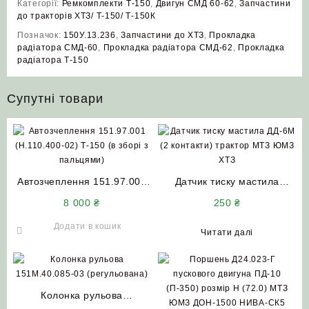
Категорії:
Ремкомплекти Т-150
,
Двигун СМД 60-62
,
Запчастини
до тракторів ХТЗ/ Т-150/ Т-150К
Позначок:
150У.13.236
,
Запчастини до ХТЗ
,
Прокладка
радіатора СМД-60
,
Прокладка радіатора СМД-62
,
Прокладка
радіатора Т-150
Супутні товари
Автозчеплення 151.97.001
Датчик тиску мастила
(Н.110.400-02) Т-150 (в
ДД-6М (2 контакти) трактор
8 000
₴
250
₴
зборі з пальцями) АгроШел
МТЗ ЮМЗ ХТЗ
Додати в кошик
Читати далі
Колонка рульова