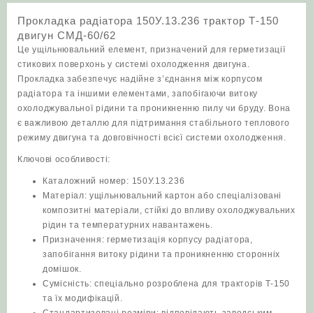
СМД-60/62
Прокладка радіатора 150У.13.236 трактор Т-150
кількість
двигун СМД-60/62
Це ущільнювальний елемент, призначений для герметизації
стикових поверхонь у системі охолодження двигуна.
Прокладка забезпечує надійне з’єднання між корпусом
радіатора та іншими елементами, запобігаючи витоку
охолоджувальної рідини та проникненню пилу чи бруду. Вона
є важливою деталлю для підтримання стабільного теплового
режиму двигуна та довговічності всієї системи охолодження.
Ключові особливості:
Каталожний номер: 150У.13.236
Матеріал: ущільнювальний картон або спеціалізовані
композитні матеріали, стійкі до впливу охолоджувальних
рідин та температурних навантажень.
Призначення: герметизація корпусу радіатора,
запобігання витоку рідини та проникненню сторонніх
домішок.
Сумісність: спеціально розроблена для тракторів Т‑150
та їх модифікацій.