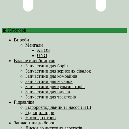
Категорії
Вироби
Мангали
AHOS
UNO
Власне виробництво
Запчастини для борін
Запчастини для зернових сівалок
Запчастини для комбайнів
Запчастини для косарок
Запчастини для культиваторів
Запчастини для плугів
Запчастини для тракторів
Гідравліка
Гідророзподільники і насоси НШ
Гідроциліндри
Насос дозатори
Запчастини до борон
Диски до дискових агрегатів