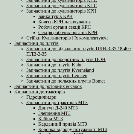
Запчастини до культиваторів КПЕ
Запчастини до культиваторів КПС
Запчастини до культиваторів КРН
Банка туків КРН
Колесо КРН накочування
Робочі органи секції КРН
Секція робочих органів КРН
Стійки Культиваторів і їх комплектуючі
Запчастини до плугів
Запчастини до відвальних плугів ПЛН-3-35 / 8-40 /
ПЛВ-3-35
Запчастини до оборотних плугів ПОН
Запчастини до плугів Kuhn
Запчастини до плугів Kverneland
Запчастини до плугів Lemken
Запчастини до польских плугів Bomet
Запчастини до роторних косарок
Запчастини до тракторів
Гідроциліндри
Запчастини до тракторів МТЗ
Двигун Д-240 МТЗ
Зчеплення МТЗ
Кабіна МТЗ
Карданний привід МТЗ
Коробка відбору потужності МТЗ