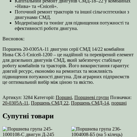
Капітальний ремонт двигунів СМД-18–22 у комбайнах
«Нива» та «Єнісей».
Поточний ремонт тракторів та іншої сільгосптехніки з
двигунами СМД.
Модернізація та тюнінг для підвищення потужності та
ефективності роботи двигуна.
Висновок:
Поршень 20-0305А-11 двигуни серії СМД 14/22 комбайни
Нива СК-5 Єнісей-1200 – це надійний та перевірений елемент
для дизельних двигунів СМД, який забезпечує стабільну
роботу комбайнів та тракторів. Його використання гарантує
довгий ресурс, економію на ремонтах та можливість
підвищення потужності двигуна. Для аграрних підприємств
це оптимальний вибір між ціною та якістю.
Артикул:
3284
Категорії:
Поршні
,
Поршневі групи
Позначки:
20-0305А-11
,
Поршень СМД 22
,
Поршень СМД‑14
,
поршні
Супутні товари