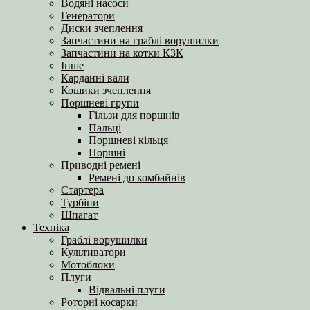
Водяні насоси
Генератори
Диски зчеплення
Запчастини на граблі ворушилки
Запчастини на котки КЗК
Інше
Карданні вали
Кошики зчеплення
Поршневі групи
Гільзи для поршнів
Пальці
Поршневі кільця
Поршні
Приводні ремені
Ремені до комбайнів
Стартера
Турбіни
Шпагат
Техніка
Граблі ворушилки
Культиватори
Мотоблоки
Плуги
Відвальні плуги
Роторні косарки