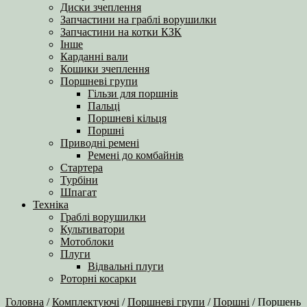
Диски зчеплення
Запчастини на граблі ворушилки
Запчастини на котки КЗК
Інше
Карданні вали
Кошики зчеплення
Поршневі групи
Гільзи для поршнів
Пальці
Поршневі кільця
Поршні
Приводні ремені
Ремені до комбайнів
Стартера
Турбіни
Шпагат
Техніка
Граблі ворушилки
Культиватори
Мотоблоки
Плуги
Відвальні плуги
Роторні косарки
Головна
/
Комплектуючі
/
Поршневі групи
/
Поршні
/ Поршень