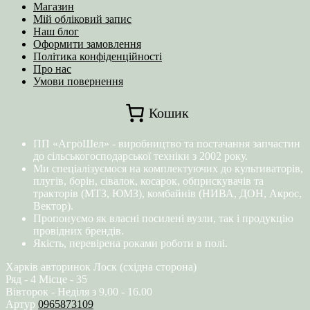
Магазин
Мій обліковий запис
Наш блог
Оформити замовлення
Політика конфіденційності
Про нас
Умови повернення
Кошик
ПП «АгроШел» - виробництво та постачання запчастин
до сільськогосподарської техніки з 2002 року.
Ми спеціалізуємося на комплектуючих до культиваторів,
плугів, борін, сівалок, косарок, обприскувачів та
тракторів (МТЗ, ЮМЗ), комбайнів (НИВА, ДОН, Акрос,
Вектор).
Пропонуємо як власні посилені вузли, так і продукцію
провідних брендів.
Якість, перевірена роками роботи в полі.
Харків авторинок Лоск (східна сторона)
Ряд - 4 Місце - 35
Вівторок - Неділя з 9.00 - 16.00
Артур
0965873109