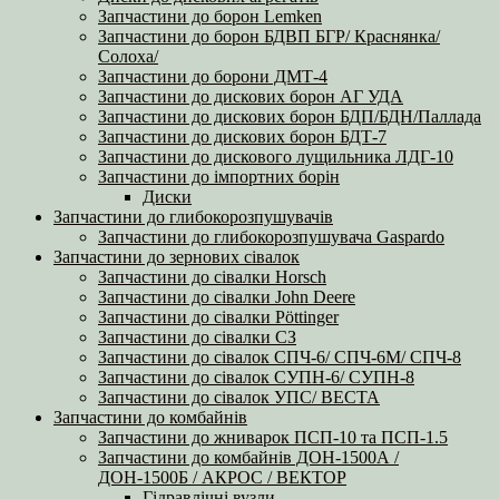
Запчастини до борон Lemken
Запчастини до борон БДВП БГР/ Краснянка/
Солоха/
Запчастини до борони ДМТ-4
Запчастини до дискових борон АГ УДА
Запчастини до дискових борон БДП/БДН/Паллада
Запчастини до дискових борон БДТ-7
Запчастини до дискового лущильника ЛДГ-10
Запчастини до імпортних борін
Диски
Запчастини до глибокорозпушувачів
Запчастини до глибокорозпушувача Gaspardo
Запчастини до зернових сівалок
Запчастини до сівалки Horsch
Запчастини до сівалки John Deere
Запчастини до сівалки Pöttinger
Запчастини до сівалки СЗ
Запчастини до сівалок СПЧ-6/ СПЧ-6М/ СПЧ-8
Запчастини до сівалок СУПН-6/ СУПН-8
Запчастини до сівалок УПС/ ВЕСТА
Запчастини до комбайнів
Запчастини до жниварок ПСП-10 та ПСП-1.5
Запчастини до комбайнів ДОН-1500А /
ДОН-1500Б / АКРОС / ВЕКТОР
Гідравлічні вузли