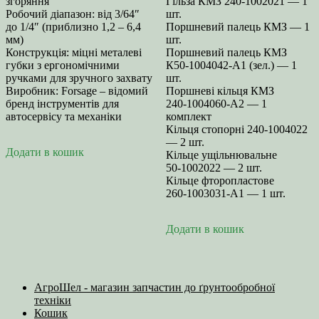
згоряння
Гільза КМЗ 240‑1002021 — 1
Робочий діапазон: від 3/64″
шт.
до 1/4″ (приблизно 1,2 – 6,4
Поршневий палець КМЗ — 1
мм)
шт.
Конструкція: міцні металеві
Поршневий палець КМЗ
губки з ергономічними
К50‑1004042‑А1 (зел.) — 1
ручками для зручного захвату
шт.
Виробник: Forsage – відомий
Поршневі кільця КМЗ
бренд інструментів для
240‑1004060‑А2 — 1
автосервісу та механіки
комплект
Кільця стопорні 240‑1004022
— 2 шт.
Додати в кошик
Кільце ущільнювальне
50‑1002022 — 2 шт.
Кільце фторопластове
260‑1003031‑А1 — 1 шт.
Додати в кошик
АгроШел - магазин запчастин до ґрунтообробної
техніки
Кошик