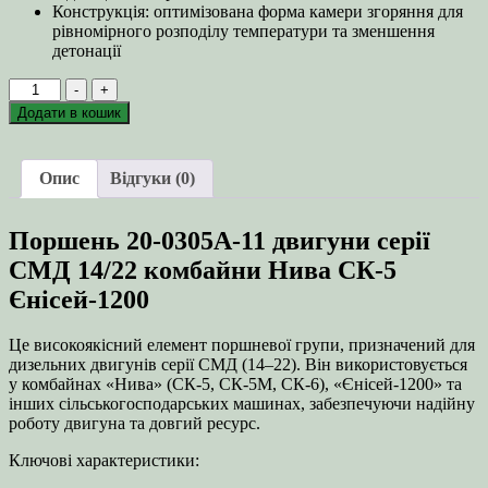
Конструкція: оптимізована форма камери згоряння для
рівномірного розподілу температури та зменшення
детонації
Поршень
-
+
20-
Додати в кошик
0305А-11
двигуни
серії
Опис
Відгуки (0)
СМД
14/22
комбайни
Поршень 20-0305А-11 двигуни серії
Нива
СК-5
СМД 14/22 комбайни Нива СК-5
Єнісей-1200
Єнісей-1200
кількість
Це високоякісний елемент поршневої групи, призначений для
дизельних двигунів серії СМД (14–22). Він використовується
у комбайнах «Нива» (СК-5, СК-5М, СК-6), «Єнісей-1200» та
інших сільськогосподарських машинах, забезпечуючи надійну
роботу двигуна та довгий ресурс.
Ключові характеристики: