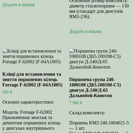
Основний розмір комплекту:
Додати в кошик
діаметр гільзи/поршня — 130
мм (стандарт для двигунів
ЯМЗ‑236).
Додати в кошик
Кліщі для встановлення та
зняття поршневих кілець
Поршнева група 240-
Forsage F-62002 (F-04A1005)
1000108 (Д65.100108-С5)
двигун Д-240/Д-65
450
₴
Дальнобой-Конотоп
Основні характеристики:
7 900
₴
Модель: Forsage F-62002
Склад комплекту:
Призначення: монтаж та
демонтаж поршневих кілець
Поршень КМЗ 240.1004021‑5
у двигунах внутрішнього
— 1 шт.