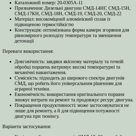
Каталожний номер: 20-0305А-11
Призначення: Дизельні двигуни СМД-14НГ, СМД-15Н,
СМД-17КН, СМД-18Н, СМД-19, СМД-20, СМД-22
Матеріал: високоміцний алюмінієвий сплав із
підвищеною термостійкістю
Конструкція: оптимізована форма камери згоряння для
рівномірного розподілу температури та зменшення
детонації
Переваги використання:
Довговічність: завдяки якісному матеріалу та точній
обробці поршень витримує високі температурні та
механічні навантаження.
Сумісність: підходить до широкого спектра двигунів
СМД, що робить його універсальним рішенням для
аграрної техніки.
Економічність: використання оригінального поршня
знижує витрати на ремонт та продовжує ресурс двигуна.
Покращення продуктивності: може застосовуватися не
лише для ремонту, а й для підвищення потужності
двигуна при тюнінгу.
Варіанти застосування: