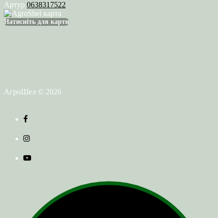
Артур
0638317522
Натисніть для карти
АгроШел © 2026