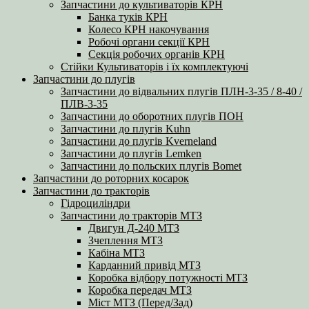
Запчастини до культиваторів КРН
Банка туків КРН
Колесо КРН накочування
Робочі органи секції КРН
Секція робочих органів КРН
Стійки Культиваторів і їх комплектуючі
Запчастини до плугів
Запчастини до відвальних плугів ПЛН-3-35 / 8-40 /
ПЛВ-3-35
Запчастини до оборотних плугів ПОН
Запчастини до плугів Kuhn
Запчастини до плугів Kverneland
Запчастини до плугів Lemken
Запчастини до польских плугів Bomet
Запчастини до роторних косарок
Запчастини до тракторів
Гідроциліндри
Запчастини до тракторів МТЗ
Двигун Д-240 МТЗ
Зчеплення МТЗ
Кабіна МТЗ
Карданний привід МТЗ
Коробка відбору потужності МТЗ
Коробка передач МТЗ
Міст МТЗ (Перед/Зад)