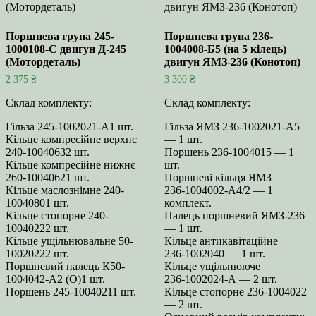
Поршнева група 245-
Поршнева група 236-
1000108-С двигун Д‑245
1004008-Б5 (на 5 кілець)
(Мотордеталь)
двигун ЯМЗ‑236 (Конотоп)
2 375
₴
3 300
₴
Склад комплекту:
Склад комплекту:
Гільза 245-1002021-А1 шт.
Гільза ЯМЗ 236‑1002021‑А5
Кільце компресійне верхнє
— 1 шт.
240-10040632 шт.
Поршень 236‑1004015 — 1
Кільце компресійне нижнє
шт.
260-10040621 шт.
Поршневі кільця ЯМЗ
Кільце маслознімне 240-
236‑1004002‑А4/2 — 1
10040801 шт.
комплект.
Кільце стопорне 240-
Палець поршневий ЯМЗ‑236
10040222 шт.
— 1 шт.
Кільце ущільнювальне 50-
Кільце антикавітаційне
10020222 шт.
236‑1002040 — 1 шт.
Поршневий палець К50-
Кільце ущільнююче
1004042-А2 (О)1 шт.
236‑1002024‑А — 2 шт.
Поршень 245-10040211 шт.
Кільце стопорне 236‑1004022
— 2 шт.