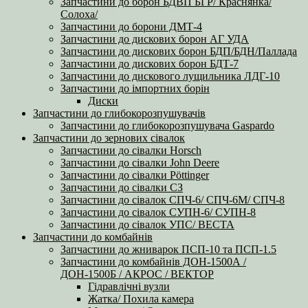
Запчастини до борон БДВП БГР/ Краснянка/
Солоха/
Запчастини до борони ДМТ-4
Запчастини до дискових борон АГ УДА
Запчастини до дискових борон БДП/БДН/Паллада
Запчастини до дискових борон БДТ-7
Запчастини до дискового лущильника ЛДГ-10
Запчастини до імпортних борін
Диски
Запчастини до глибокорозпушувачів
Запчастини до глибокорозпушувача Gaspardo
Запчастини до зернових сівалок
Запчастини до сівалки Horsch
Запчастини до сівалки John Deere
Запчастини до сівалки Pöttinger
Запчастини до сівалки СЗ
Запчастини до сівалок СПЧ-6/ СПЧ-6М/ СПЧ-8
Запчастини до сівалок СУПН-6/ СУПН-8
Запчастини до сівалок УПС/ ВЕСТА
Запчастини до комбайнів
Запчастини до жниварок ПСП-10 та ПСП-1.5
Запчастини до комбайнів ДОН-1500А /
ДОН-1500Б / АКРОС / ВЕКТОР
Гідравлічні вузли
Жатка/ Похила камера