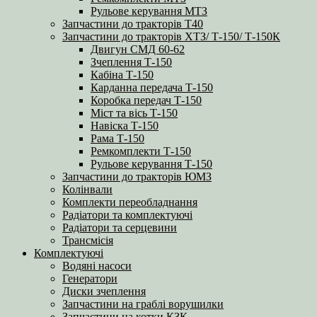
Рульове керування МТЗ
Запчастини до тракторів Т40
Запчастини до тракторів ХТЗ/ Т-150/ Т-150К
Двигун СМД 60-62
Зчеплення Т-150
Кабіна Т-150
Карданна передача Т-150
Коробка передач Т-150
Міст та вісь Т-150
Навіска Т-150
Рама Т-150
Ремкомплекти Т-150
Рульове керування Т-150
Запчастини до тракторів ЮМЗ
Колінвали
Комплекти переобладнання
Радіатори та комплектуючі
Радіатори та серцевини
Трансмісія
Комплектуючі
Водяні насоси
Генератори
Диски зчеплення
Запчастини на граблі ворушилки
Запчастини на котки КЗК