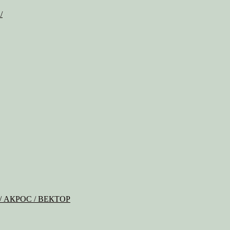
/
Б / АКРОС / ВЕКТОР