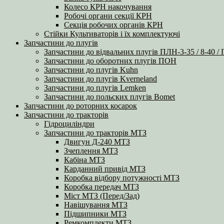
Колесо КРН накочування
Робочі органи секції КРН
Секція робочих органів КРН
Стійки Культиваторів і їх комплектуючі
Запчастини до плугів
Запчастини до відвальних плугів ПЛН-3-35 / 8-40 /
Запчастини до оборотних плугів ПОН
Запчастини до плугів Kuhn
Запчастини до плугів Kverneland
Запчастини до плугів Lemken
Запчастини до польских плугів Bomet
Запчастини до роторних косарок
Запчастини до тракторів
Гідроциліндри
Запчастини до тракторів МТЗ
Двигун Д-240 МТЗ
Зчеплення МТЗ
Кабіна МТЗ
Карданний привід МТЗ
Коробка відбору потужності МТЗ
Коробка передач МТЗ
Міст МТЗ (Перед/Зад)
Навішування МТЗ
Підшипники МТЗ
Ремкомплекти МТЗ