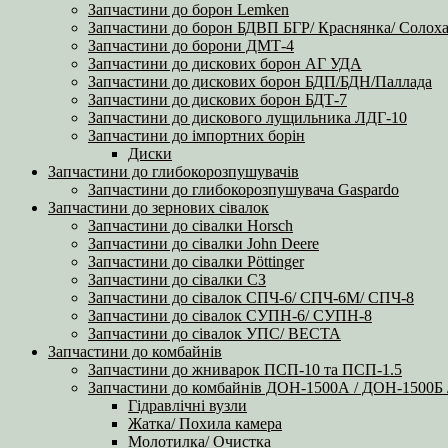
Запчастини до борон Lemken
Запчастини до борон БДВП БГР/ Краснянка/ Солоха
Запчастини до борони ДМТ-4
Запчастини до дискових борон АГ УДА
Запчастини до дискових борон БДП/БДН/Паллада
Запчастини до дискових борон БДТ-7
Запчастини до дискового лущильника ЛДГ-10
Запчастини до імпортних борін
Диски
Запчастини до глибокорозпушувачів
Запчастини до глибокорозпушувача Gaspardo
Запчастини до зернових сівалок
Запчастини до сівалки Horsch
Запчастини до сівалки John Deere
Запчастини до сівалки Pöttinger
Запчастини до сівалки СЗ
Запчастини до сівалок СПЧ-6/ СПЧ-6М/ СПЧ-8
Запчастини до сівалок СУПН-6/ СУПН-8
Запчастини до сівалок УПС/ ВЕСТА
Запчастини до комбайнів
Запчастини до жниварок ПСП-10 та ПСП-1.5
Запчастини до комбайнів ДОН-1500А / ДОН-1500
Гідравлічні вузли
Жатка/ Похила камера
Молотилка/ Очистка