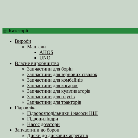
Категорії
Вироби
Мангали
AHOS
UNO
Власне виробництво
Запчастини для борін
Запчастини для зернових сівалок
Запчастини для комбайнів
Запчастини для косарок
Запчастини для культиваторів
Запчастини для плугів
Запчастини для тракторів
Гідравліка
Гідророзподільники і насоси НШ
Гідроциліндри
Насос дозатори
Запчастини до борон
Диски до дискових агрегатів