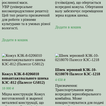
рослинної маси.
(гелікоїдом), що обертається
УВР (універсальне
всередині кожуха. Обертання
високопродуктивне решето):
валу забезпечує переміщення
Цей тип решета призначений
зерна вздовж шнека.
для роботи з різними
культурами та в умовах різної
Додати в кошик
вологості.
Додати в кошик
Шнек зерновий КЗК-10-
Кожух КЗК-8-0206010
0218070 Палессе КЗС-1218
вивантажувального шнека
4 650
₴
КЗС-812 (Палессе GS812)
Призначення:
18 000
₴
Транспортування зерна
Міцна конструкція: Кожух
всередині зернозбирального
виготовлений зі звареної
комбайна. Може
металевої конструкції, що
використовуватися для подачі