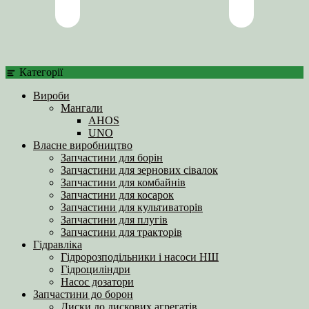
Категорії
Вироби
Мангали
AHOS
UNO
Власне виробництво
Запчастини для борін
Запчастини для зернових сівалок
Запчастини для комбайнів
Запчастини для косарок
Запчастини для культиваторів
Запчастини для плугів
Запчастини для тракторів
Гідравліка
Гідророзподільники і насоси НШ
Гідроциліндри
Насос дозатори
Запчастини до борон
Диски до дискових агрегатів