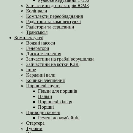
Рульове керування Т-150
Запчастини до тракторів ЮМЗ
Колінвали
Комплекти переобладнання
Радіатори та комплектуючі
Радіатори та серцевини
Трансмісія
Комплектуючі
Водяні насоси
Генератори
Диски зчеплення
Запчастини на граблі ворушилки
Запчастини на котки КЗК
Інше
Карданні вали
Кошики зчеплення
Поршневі групи
Гільзи для поршнів
Пальці
Поршневі кільця
Поршні
Приводні ремені
Ремені до комбайнів
Стартера
Турбіни