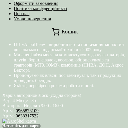
Оформити замовлення
Політика конфіденційності
Про нас
Умови повернення
Кошик
ПП «АгроШел» - виробництво та постачання запчастин
до сільськогосподарської техніки з 2002 року.
Ми спеціалізуємося на комплектуючих до культиваторів,
плугів, борін, сівалок, косарок, обприскувачів та
тракторів (МТЗ, ЮМЗ), комбайнів (НИВА, ДОН, Акрос,
Вектор).
Пропонуємо як власні посилені вузли, так і продукцію
провідних брендів.
Якість, перевірена роками роботи в полі.
Харків авторинок Лоск (східна сторона)
Ряд - 4 Місце - 35
Вівторок - Неділя з 9.00 - 16.00
Артур
0965873109
Артур
0638317522
Натисніть для карти