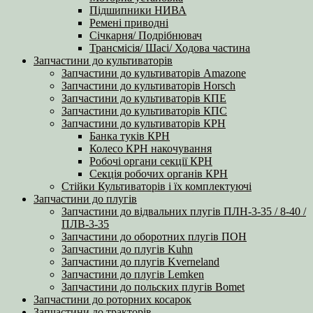
Підшипники НИВА
Ремені приводні
Січкарня/ Подрібнювач
Трансмісія/ Шасі/ Ходова частина
Запчастини до культиваторів
Запчастини до культиваторів Amazone
Запчастини до культиваторів Horsch
Запчастини до культиваторів КПЕ
Запчастини до культиваторів КПС
Запчастини до культиваторів КРН
Банка туків КРН
Колесо КРН накочування
Робочі органи секції КРН
Секція робочих органів КРН
Стійки Культиваторів і їх комплектуючі
Запчастини до плугів
Запчастини до відвальних плугів ПЛН-3-35 / 8-40 /
ПЛВ-3-35
Запчастини до оборотних плугів ПОН
Запчастини до плугів Kuhn
Запчастини до плугів Kverneland
Запчастини до плугів Lemken
Запчастини до польских плугів Bomet
Запчастини до роторних косарок
Запчастини до тракторів