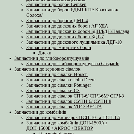
Запчастини до борон Lemken
Запчастини до борон БДВП БГР/ Краснянка/
Солоха/
Запчастини до борони ДМТ-4
Запчастини до дискових борон АГ УДА
Запчастини до дискових борон БДП/БДН/Паллада
Запчастини до дискових борон БДТ-7
Запчастини до дискового лущильника ЛДГ-10
Запчастини до імпортних борін
Диски
Запчастини до глибокорозпушувачів
Запчастини до глибокорозпушувача Gaspardo
Запчастини до зернових сівалок
Запчастини до сівалки Horsch
Запчастини до сівалки John Deere
Запчастини до сівалки Pöttinger
Запчастини до сівалки СЗ
Запчастини до сівалок СПЧ-6/ СПЧ-6М/ СПЧ-8
Запчастини до сівалок СУПН-6/ СУПН-8
Запчастини до сівалок УПС/ ВЕСТА
Запчастини до комбайнів
Запчастини до жниварок ПСП-10 та ПСП-1.5
Запчастини до комбайнів ДОН-1500А /
ДОН-1500Б / АКРОС / ВЕКТОР
Гідравлічні вузли