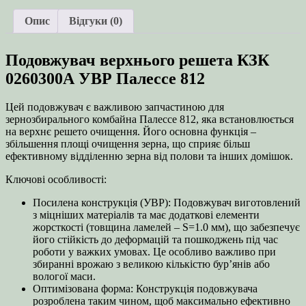
КЗК
0260300А
Опис
Відгуки (0)
УВР
(посилене)
Палессе
Подовжувач верхнього решета КЗК
812
кількість
0260300А УВР Палессе 812
Цей подовжувач є важливою запчастиною для
зернозбирального комбайна Палессе 812, яка встановлюється
на верхнє решето очищення. Його основна функція –
збільшення площі очищення зерна, що сприяє більш
ефективному відділенню зерна від полови та інших домішок.
Ключові особливості:
Посилена конструкція (УВР): Подовжувач виготовлений
з міцніших матеріалів та має додаткові елементи
жорсткості (товщина ламелей – S=1.0 мм), що забезпечує
його стійкість до деформацій та пошкоджень під час
роботи у важких умовах. Це особливо важливо при
збиранні врожаю з великою кількістю бур’янів або
вологої маси.
Оптимізована форма: Конструкція подовжувача
розроблена таким чином, щоб максимально ефективно