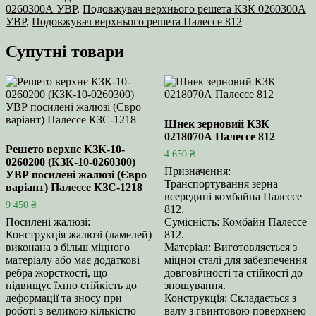
0260300А УВР
,
Подовжувач верхнього решета КЗК 0260300А
УВР
,
Подовжувач верхнього решета Палессе 812
Супутні товари
Шнек зерновий КЗК
0218070А Палессе 812
Решето верхнє КЗК-10-
4 650
₴
0260200 (КЗК-10-0260300)
Призначення:
УВР посилені жалюзі (Євро
Транспортування зерна
варіант) Палессе КЗС-1218
всередині комбайна Палессе
9 450
₴
812.
Посилені жалюзі:
Сумісність: Комбайн Палессе
Конструкція жалюзі (ламелей)
812.
виконана з більш міцного
Матеріал: Виготовляється з
матеріалу або має додаткові
міцної сталі для забезпечення
ребра жорсткості, що
довговічності та стійкості до
підвищує їхню стійкість до
зношування.
деформації та зносу при
Конструкція: Складається з
роботі з великою кількістю
валу з гвинтовою поверхнею