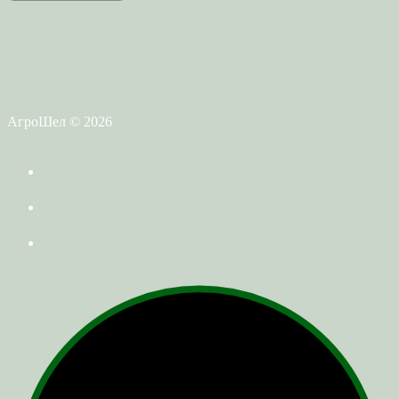
АгроШел © 2026