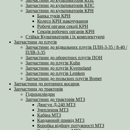
Запчастини до культиваторів КПЕ
Запчастини до культиваторів КПС
Запчастини до культиваторів КРН
Банка туків КРН
Колесо КРН накочування
Робочі органи секції КРН
Секція робочих органів КРН
Стійки Культиваторів і їх комплектуючі
Запчастини до плугів
Запчастини до відвальних плугів ПЛН-3-35 / 8-40 /
ПЛВ-3-35
Запчастини до оборотних плугів ПОН
Запчастини до плугів Kuhn
Запчастини до плугів Kverneland
Запчастини до плугів Lemken
Запчастини до польских плугів Bomet
Запчастини до роторних косарок
Запчастини до тракторів
Гідроциліндри
Запчастини до тракторів МТЗ
Двигун Д-240 МТЗ
Зчеплення МТЗ
Кабіна МТЗ
Карданний привід МТЗ
Коробка відбору потужності МТЗ