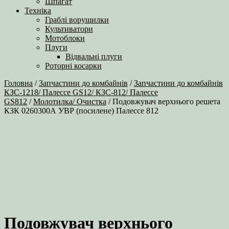
Шпагат
Техніка
Граблі ворушилки
Культиватори
Мотоблоки
Плуги
Відвальні плуги
Роторні косарки
Головна
/
Запчастини до комбайнів
/
Запчастини до комбайнів
КЗС-1218/ Палессе GS12/ КЗС-812/ Палессе
GS812
/
Молотилка/ Очистка
/ Подовжувач верхнього решета
КЗК 0260300А УВР (посилене) Палессе 812
Подовжувач верхнього