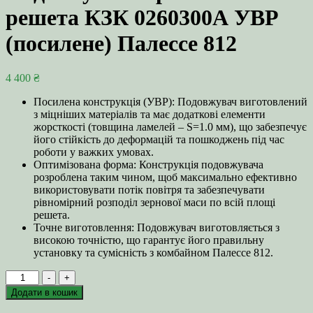
решета КЗК 0260300А УВР
(посилене) Палессе 812
4 400
₴
Посилена конструкція (УВР): Подовжувач виготовлений
з міцніших матеріалів та має додаткові елементи
жорсткості (товщина ламелей – S=1.0 мм), що забезпечує
його стійкість до деформацій та пошкоджень під час
роботи у важких умовах.
Оптимізована форма: Конструкція подовжувача
розроблена таким чином, щоб максимально ефективно
використовувати потік повітря та забезпечувати
рівномірний розподіл зернової маси по всій площі
решета.
Точне виготовлення: Подовжувач виготовляється з
високою точністю, що гарантує його правильну
установку та сумісність з комбайном Палессе 812.
Подовжувач
-
+
верхнього
Додати в кошик
решета