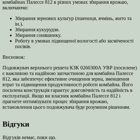
комбайнах Палессе 812 в різних умовах збирання врожаю,
включаючи:
Збирання зернових культур (пшениця, ячмінь, жито та
ін.).
Збирання кукурудзи.
Збирання соняшнику.
Роботу в умовах підвищеної вологості або засміченості
посівів.
Висновок:
Подовжувач верхнього решета КЗК 0260300А УВР (посилене)
є важливою та надійною запчастиною для комбайна Палессе
812, яка забезпечує ефективне очищення зерна, зменшення
втрат та підвищення продуктивності роботи комбайна. Його
посилена конструкція гарантує довговічність та надійність в
експлуатації. Якщо ви власник комбайна Палессе 812 і
прагнете оптимізувати процес збирання врожаю,
встановлення цього подовжувача буде розумним рішенням.
Відгуки
Відгуків немає, поки що.