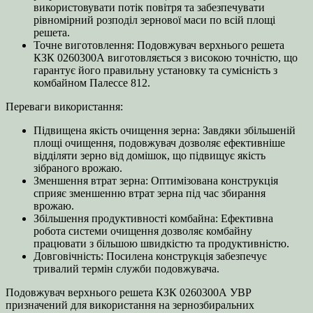
використовувати потік повітря та забезпечувати
рівномірний розподіл зернової маси по всій площі
решета.
Точне виготовлення: Подовжувач верхнього решета
КЗК 0260300А виготовляється з високою точністю, що
гарантує його правильну установку та сумісність з
комбайном Палессе 812.
Переваги використання:
Підвищена якість очищення зерна: Завдяки збільшеній
площі очищення, подовжувач дозволяє ефективніше
відділяти зерно від домішок, що підвищує якість
зібраного врожаю.
Зменшення втрат зерна: Оптимізована конструкція
сприяє зменшенню втрат зерна під час збирання
врожаю.
Збільшення продуктивності комбайна: Ефективна
робота системи очищення дозволяє комбайну
працювати з більшою швидкістю та продуктивністю.
Довговічність: Посилена конструкція забезпечує
тривалий термін служби подовжувача.
Подовжувач верхнього решета КЗК 0260300А УВР
призначений для використання на зернозбиральних