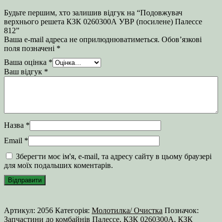
Будьте першим, хто залишив відгук на “Подовжувач
верхнього решета КЗК 0260300А УВР (посилене) Палессе
812”
Ваша e-mail адреса не оприлюднюватиметься.
Обов’язкові
поля позначені
*
Ваша оцінка
*
Ваш відгук
*
Назва
*
Email
*
Зберегти моє ім'я, e-mail, та адресу сайту в цьому браузері
для моїх подальших коментарів.
Артикул:
2056
Категорія:
Молотилка/ Очистка
Позначок:
Запчастини до комбайнів Палессе
,
КЗК 0260300А
,
КЗК