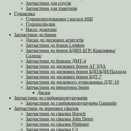
Запчастини для плугів
Запчастини для тракторів
Гідравліка
Гідророзподільники і насоси НШ
Гідроциліндри
Насос дозатори
Запчастини до борон
Диски до дискових агрегатів
Запчастини до борон Lemken
Запчастини до борон БДВП БГР/ Краснянка/
Солоха/
Запчастини до борони ДМТ-4
Запчастини до дискових борон АГ УДА
Запчастини до дискових борон БДП/БДН/Паллада
Запчастини до дискових борон БДТ-7
Запчастини до дискового лущильника ЛДГ-10
Запчастини до імпортних борін
Диски
Запчастини до глибокорозпушувачів
Запчастини до глибокорозпушувача Gaspardo
Запчастини до зернових сівалок
Запчастини до сівалки Horsch
Запчастини до сівалки John Deere
Запчастини до сівалки Pöttinger
Запчастини до сівалки СЗ