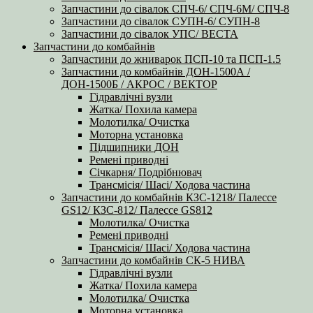
Запчастини до сівалок СПЧ-6/ СПЧ-6М/ СПЧ-8
Запчастини до сівалок СУПН-6/ СУПН-8
Запчастини до сівалок УПС/ ВЕСТА
Запчастини до комбайнів
Запчастини до жниварок ПСП-10 та ПСП-1.5
Запчастини до комбайнів ДОН-1500А /
ДОН-1500Б / АКРОС / ВЕКТОР
Гідравлічні вузли
Жатка/ Похила камера
Молотилка/ Очистка
Моторна установка
Підшипники ДОН
Ремені приводні
Січкарня/ Подрібнювач
Трансмісія/ Шасі/ Ходова частина
Запчастини до комбайнів КЗС-1218/ Палессе
GS12/ КЗС-812/ Палессе GS812
Молотилка/ Очистка
Ремені приводні
Трансмісія/ Шасі/ Ходова частина
Запчастини до комбайнів СК-5 НИВА
Гідравлічні вузли
Жатка/ Похила камера
Молотилка/ Очистка
Моторна установка