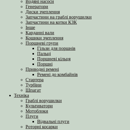
Водяні насоси
Генератори
Диски зчеплення
Запчастини на граблі ворушилки
Запчастини на котки КЗК
Інше
Карданні вали
Кошики зчеплення
Поршневі групи
Гільзи для поршнів
Пальці
Поршневі кільця
Поршні
Приводні ремені
Ремені до комбайнів
Стартера
Турбіни
Шпагат
Техніка
Граблі ворушилки
Культиватори
Мотоблоки
Плуги
Відвальні плуги
Роторні косарки