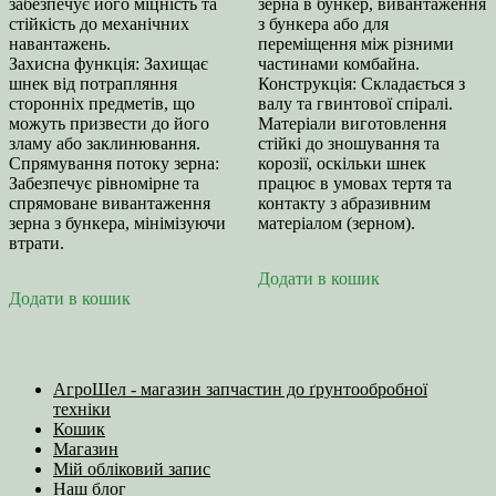
забезпечує його міцність та
зерна в бункер, вивантаження
стійкість до механічних
з бункера або для
навантажень.
переміщення між різними
Захисна функція: Захищає
частинами комбайна.
шнек від потрапляння
Конструкція: Складається з
сторонніх предметів, що
валу та гвинтової спіралі.
можуть призвести до його
Матеріали виготовлення
зламу або заклинювання.
стійкі до зношування та
Спрямування потоку зерна:
корозії, оскільки шнек
Забезпечує рівномірне та
працює в умовах тертя та
спрямоване вивантаження
контакту з абразивним
зерна з бункера, мінімізуючи
матеріалом (зерном).
втрати.
Додати в кошик
Додати в кошик
АгроШел - магазин запчастин до ґрунтообробної
техніки
Кошик
Магазин
Мій обліковий запис
Наш блог