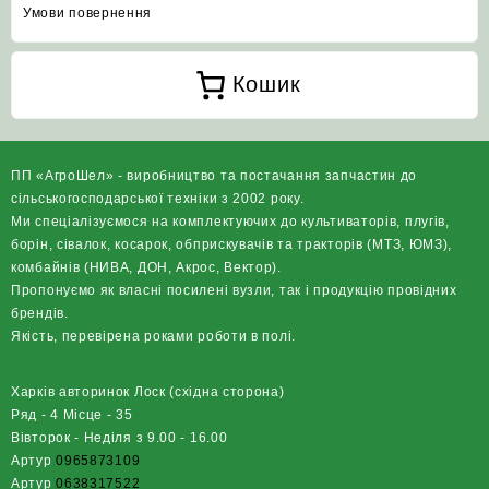
Умови повернення
Кошик
ПП «АгроШел» - виробництво та постачання запчастин до
сільськогосподарської техніки з 2002 року.
Ми спеціалізуємося на комплектуючих до культиваторів, плугів,
борін, сівалок, косарок, обприскувачів та тракторів (МТЗ, ЮМЗ),
комбайнів (НИВА, ДОН, Акрос, Вектор).
Пропонуємо як власні посилені вузли, так і продукцію провідних
брендів.
Якість, перевірена роками роботи в полі.
Харків авторинок Лоск (східна сторона)
Ряд - 4 Місце - 35
Вівторок - Неділя з 9.00 - 16.00
Артур
0965873109
Артур
0638317522