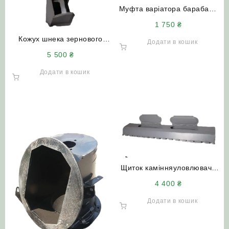
Муфта варіатора барабана
10.01.18.005 (корона)
1 750
₴
комбайна ДОН-1500
Кожух шнека зернового
Додати в кошик
похилого
5 500
₴
РСМ-10.01.47.160В
комбайна ДОН-1500Б
Додати в кошик
Щиток камінняуловлювача
РСМ-10Б.01.15.060
4 400
₴
комбайна ДОН-1500А/Б
Додати в кошик