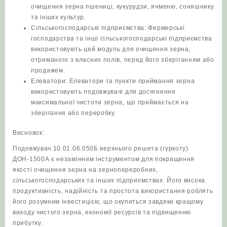
очищення зерна пшениці, кукурудзи, ячменю, соняшнику
та інших культур.
Сільськогосподарські підприємства: Фермерські
господарства та інші сільськогосподарські підприємства
використовують цей модуль для очищення зерна,
отриманого з власних полів, перед його зберіганням або
продажем.
Елеватори: Елеватори та пункти приймання зерна
використовують подовжувачі для досягнення
максимальної чистоти зерна, що приймається на
зберігання або переробку.
Висновок:
Подовжувач 10.01.06.050Б верхнього решета (гуркоту)
ДОН-1500А є незамінним інструментом для покращення
якості очищення зерна на зернопереробних,
сільськогосподарських та інших підприємствах. Його висока
продуктивність, надійність та простота використання роблять
його розумним інвестицією, що окупиться завдяки кращому
виходу чистого зерна, економії ресурсів та підвищенню
прибутку.