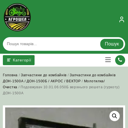
Skip
to
content
Пошук
Категорії
Головна
/
Запчастини до комбайнів
/
Запчастини до комбайнів
ДОН-1500А / ДОН-1500Б / АКРОС / ВЕКТОР
/
Молотилка/
Очистка
/ Подовжувач 10.01.06.050Б верхнього решета (гуркоту)
ДОН-1500А