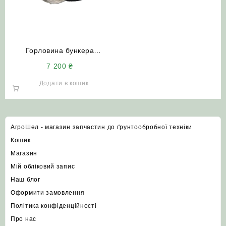
Горловина бункера
вивантажувального шнека
7 200
₴
РСМ-10.01.45.520Г
комбайна ДОН-1500А/Б
Додати в кошик
АгроШел - магазин запчастин до ґрунтообробної техніки
Кошик
Магазин
Мій обліковий запис
Наш блог
Оформити замовлення
Політика конфіденційності
Про нас