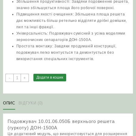
Збільшення продуктивності: Завдяки подовженню решета,
значно збільшується площа його робочої поверхні.
Підвищення якості очищення: Збільшена площа решета
дає можливість більш ретельно відділяти дрібні домішки,
пил та інші фракції.
Універсальність: Подовжувач сумісний з усіма моделями
зерноочисних сепараторів ДОН-1500А.
Простота монтажу: Завдяки продуманій конструкції,
подовжувач легко монтується та демонтується без
використання спеціальних інструментів.
Подовжувач
Додати в кошик
-
+
10.01.06.050Б
верхнього
решета
(гуркоту)
ОПИС
ВІДГУКИ (0)
ДОН-1500А
кількість
Подовжувач 10.01.06.050Б верхнього решета
(гуркоту) ДОН-1500А
Це додатковий модуль, що використовується для розширення