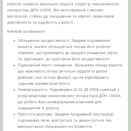
робочої поверхні верхнього решета (гуркоту) зерноочисного
сепаратора ДОН-1500А. Він виготовлений з якісних
матеріалів, стійких до зношування та корозії, гарантуючи
довговічність та надійність у роботі.
Ключові особливості:
Збільшення продуктивності: Завдяки подовженню
решета, значно збільшується площа його робочої
поверхні, що призводить до кращого очищення зерна
та, відповідно, до зростання його продуктивності.
Підвищення якості очищення: Збільшена площа решета
дає можливість більш ретельно відділяти дрібні
домішки, пил та інші фракції, що не відповідають
заданим параметрам якості.
Універсальність: Подовжувач 10.01.06.050Б сумісний з
усіма моделями зерноочисних сепараторів ДОН-1500А,
що робить його універсальним рішенням для
покращення їх роботи.
Простота монтажу: Завдяки продуманій конструкції,
подовжувач легко монтується та демонтується без
використання спеціальних інструментів.