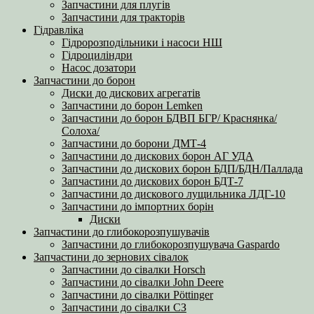
Запчастини для плугів
Запчастини для тракторів
Гідравліка
Гідророзподільники і насоси НШ
Гідроциліндри
Насос дозатори
Запчастини до борон
Диски до дискових агрегатів
Запчастини до борон Lemken
Запчастини до борон БДВП БГР/ Краснянка/
Солоха/
Запчастини до борони ДМТ-4
Запчастини до дискових борон АГ УДА
Запчастини до дискових борон БДП/БДН/Паллада
Запчастини до дискових борон БДТ-7
Запчастини до дискового лущильника ЛДГ-10
Запчастини до імпортних борін
Диски
Запчастини до глибокорозпушувачів
Запчастини до глибокорозпушувача Gaspardo
Запчастини до зернових сівалок
Запчастини до сівалки Horsch
Запчастини до сівалки John Deere
Запчастини до сівалки Pöttinger
Запчастини до сівалки СЗ