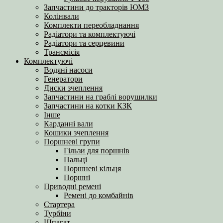
Запчастини до тракторів ЮМЗ
Колінвали
Комплекти переобладнання
Радіатори та комплектуючі
Радіатори та серцевини
Трансмісія
Комплектуючі
Водяні насоси
Генератори
Диски зчеплення
Запчастини на граблі ворушилки
Запчастини на котки КЗК
Інше
Карданні вали
Кошики зчеплення
Поршневі групи
Гільзи для поршнів
Пальці
Поршневі кільця
Поршні
Приводні ремені
Ремені до комбайнів
Стартера
Турбіни
Шпагат