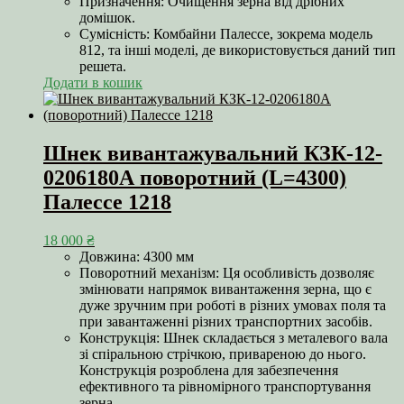
Призначення: Очищення зерна від дрібних
домішок.
Сумісність: Комбайни Палессе, зокрема модель
812, та інші моделі, де використовується даний тип
решета.
Додати в кошик
Шнек вивантажувальний КЗК-12-
0206180А поворотний (L=4300)
Палессе 1218
18 000
₴
Довжина: 4300 мм
Поворотний механізм: Ця особливість дозволяє
змінювати напрямок вивантаження зерна, що є
дуже зручним при роботі в різних умовах поля та
при завантаженні різних транспортних засобів.
Конструкція: Шнек складається з металевого вала
зі спіральною стрічкою, привареною до нього.
Конструкція розроблена для забезпечення
ефективного та рівномірного транспортування
зерна.