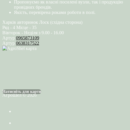
Пропонуємо як власні посилені вузли, так і продукцію
провідних брендів.
Якість, перевірена роками роботи в полі.
Харків авторинок Лоск (східна сторона)
Ряд - 4 Місце - 35
Вівторок - Неділя з 9.00 - 16.00
Артур
0965873109
Артур
0638317522
Натисніть для карти
АгроШел © 2026