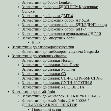
Запчастини до борон Lemken
Запчастини до борон БДВП БГР/ Краснянка/
Солоха/
Запчастини до борони ДМТ-4
Запчастини до дискових борон АГ УДА
Запчастини до дискових борон БДП/БДН/Паллада
Запчастини до дискових борон БДТ-7
Запчастини до дискового лущильника ЛДГ-10
Запчастини до імпортних борін
Диски
Запчастини до глибокорозпушувачів
Запчастини до глибокорозпушувача Gaspardo
Запчастини до зернових сівалок
Запчастини до сівалки Horsch
Запчастини до сівалки John Deere
Запчастини до сівалки Pöttinger
Запчастини до сівалки СЗ
Запчастини до сівалок СПЧ-6/ СПЧ-6М/ СПЧ-8
Запчастини до сівалок СУПН-6/ СУПН-8
Запчастини до сівалок УПС/ ВЕСТА
Запчастини до комбайнів
Запчастини до жниварок ПСП-10 та ПСП-1.5
Запчастини до комбайнів ДОН-1500А /
ДОН-1500Б / АКРОС / ВЕКТОР
Гідравлічні вузли