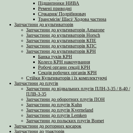
Підшипники НИВА
Ремені приводні
Січкарня/ Подрібнювач
Трансмісія/ Шасі/ Ходова частина
Запчастини до культиваторів
Запчастини до культиваторів Amazone
Запчастини до культиваторів Horsch
Запчастини до культиваторів КПЕ
Запчастини до культиваторів КПС
Запчастини до культиваторів КРН
Банка туків КРН
Колесо КРН накочування
Робочі органи секції КРН
Секція робочих органів КРН
Стійки Культиваторів і їх комплектуючі
Запчастини до плугів
Запчастини до відвальних плугів ПЛН-3-35 / 8-40 /
ПЛВ-3-35
Запчастини до оборотних плугів ПОН
Запчастини до плугів Kuhn
Запчастини до плугів Kverneland
Запчастини до плугів Lemken
Запчастини до польских плугів Bomet
Запчастини до роторних косарок
Запчастини до тракторів