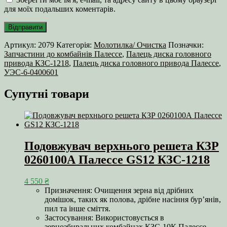
для моїх подальших коментарів.
Артикул:
2079
Категорія:
Молотилка/ Очистка
Позначки:
Запчастини до комбайнів Палессе
,
Палець диска головного
привода КЗС-1218
,
Палець диска головного привода Палессе
,
УЭС-6-0400601
Супутні товари
Подовжувач верхнього решета КЗР
0260100А Палессе GS12 КЗС-1218
4 550
₴
Призначення: Очищення зерна від дрібних
домішок, таких як полова, дрібне насіння бур’янів,
пил та інше сміття.
Застосування: Використовується в
зернозбиральних комбайнах КЗС-10К Палессе