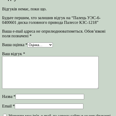
Відгуків немає, поки що.
Будьте першим, хто залишив відгук на “Палець УЭС-6-
0400601 диска головного привода Палессе КЗС-1218”
Ваша e-mail адреса не оприлюднюватиметься.
Обов’язкові
поля позначені
*
Ваша оцінка
*
Ваш відгук
*
Назва
*
Email
*
Зберегти моє ім'я, e-mail, та адресу сайту в цьому браузері