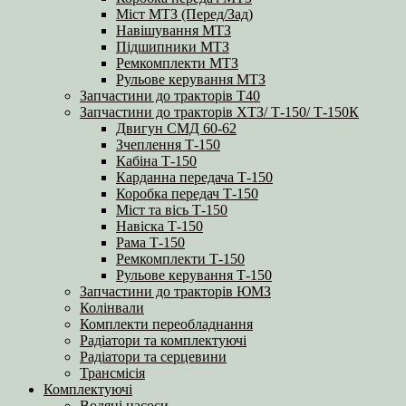
Міст МТЗ (Перед/Зад)
Навішування МТЗ
Підшипники МТЗ
Ремкомплекти МТЗ
Рульове керування МТЗ
Запчастини до тракторів Т40
Запчастини до тракторів ХТЗ/ Т-150/ Т-150К
Двигун СМД 60-62
Зчеплення Т-150
Кабіна Т-150
Карданна передача Т-150
Коробка передач Т-150
Міст та вісь Т-150
Навіска Т-150
Рама Т-150
Ремкомплекти Т-150
Рульове керування Т-150
Запчастини до тракторів ЮМЗ
Колінвали
Комплекти переобладнання
Радіатори та комплектуючі
Радіатори та серцевини
Трансмісія
Комплектуючі
Водяні насоси