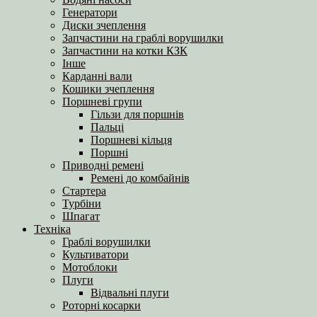
Генератори
Диски зчеплення
Запчастини на граблі ворушилки
Запчастини на котки КЗК
Інше
Карданні вали
Кошики зчеплення
Поршневі групи
Гільзи для поршнів
Пальці
Поршневі кільця
Поршні
Приводні ремені
Ремені до комбайнів
Стартера
Турбіни
Шпагат
Техніка
Граблі ворушилки
Культиватори
Мотоблоки
Плуги
Відвальні плуги
Роторні косарки