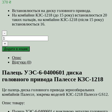
370
₴
Встановлюється на диску головного привода.
На комбайни КЗС-1218 (до 15 року) встановлюється 20
таких пальців, на комбайни КЗС-1218 (після 15 року)
встановлюється 16.
-
Палець
УЭС-6-
+
0400601
Додати в кошик
диска
головного
Опис
привода
Відгуки (0)
Палессе
КЗС-1218
Палець УЭС-6-0400601 диска
кількість
головного привода Палессе КЗС-1218
Це палець диска головного привода зернозбиральних
комбайнів Палессе, зокрема моделей КЗС-1218 Палессе GS12.
Опис товару:
Палець УЭС-6-0400601 є важливою деталлю головного