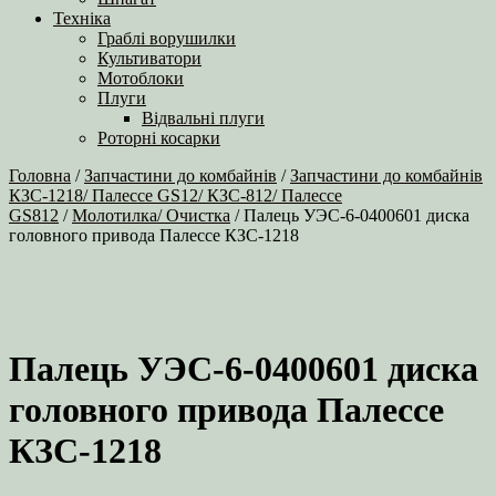
Техніка
Граблі ворушилки
Культиватори
Мотоблоки
Плуги
Відвальні плуги
Роторні косарки
Головна
/
Запчастини до комбайнів
/
Запчастини до комбайнів
КЗС-1218/ Палессе GS12/ КЗС-812/ Палессе
GS812
/
Молотилка/ Очистка
/ Палець УЭС-6-0400601 диска
головного привода Палессе КЗС-1218
Палець УЭС-6-0400601 диска
головного привода Палессе
КЗС-1218