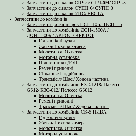
Запчастини до сівалок СПЧ-6/ СПЧ-6М/ СПЧ-8
Запчастини до сівалок СУПН-6/ СУПН-8
Запчастини до сівалок УПС/ ВЕСТА
Запчастини до комбайнів
Запчастини до жниварок ПСП-10 та ПСП-1.5
Запчастини до комбайнів ДОН-1500А /
ДОН-1500Б / АКРОС / ВЕКТОР
Гідравлічні вузли
Жатка/ Похила камера
Молотилка/ Очистка
Моторна установка
Підшипники ДОН
Ремені приводні
Січкарня/ Подрібнювач
Трансмісія/ Шасі/ Ходова частина
Запчастини до комбайнів КЗС-1218/ Палессе
GS12/ КЗС-812/ Палессе GS812
Молотилка/ Очистка
Ремені приводні
Трансмісія/ Шасі/ Ходова частина
Запчастини до комбайнів СК-5 НИВА
Гідравлічні вузли
Жатка/ Похила камера
Молотилка/ Очистка
Моторна установка