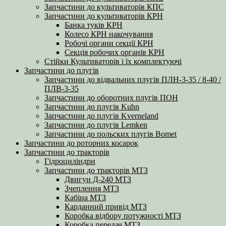
Запчастини до культиваторів КПС
Запчастини до культиваторів КРН
Банка туків КРН
Колесо КРН накочування
Робочі органи секції КРН
Секція робочих органів КРН
Стійки Культиваторів і їх комплектуючі
Запчастини до плугів
Запчастини до відвальних плугів ПЛН-3-35 / 8-40 /
ПЛВ-3-35
Запчастини до оборотних плугів ПОН
Запчастини до плугів Kuhn
Запчастини до плугів Kverneland
Запчастини до плугів Lemken
Запчастини до польских плугів Bomet
Запчастини до роторних косарок
Запчастини до тракторів
Гідроциліндри
Запчастини до тракторів МТЗ
Двигун Д-240 МТЗ
Зчеплення МТЗ
Кабіна МТЗ
Карданний привід МТЗ
Коробка відбору потужності МТЗ
Коробка передач МТЗ