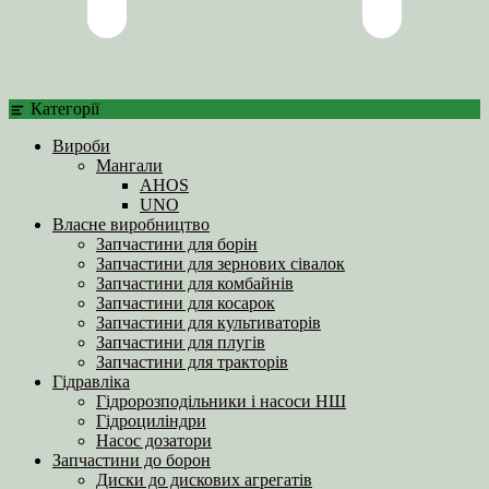
Категорії
Вироби
Мангали
AHOS
UNO
Власне виробництво
Запчастини для борін
Запчастини для зернових сівалок
Запчастини для комбайнів
Запчастини для косарок
Запчастини для культиваторів
Запчастини для плугів
Запчастини для тракторів
Гідравліка
Гідророзподільники і насоси НШ
Гідроциліндри
Насос дозатори
Запчастини до борон
Диски до дискових агрегатів