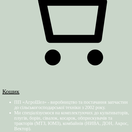
Кошик
ПП «АгроШел» - виробництво та постачання запчастин
до сільськогосподарської техніки з 2002 року.
Ми спеціалізуємося на комплектуючих до культиваторів,
плугів, борін, сівалок, косарок, обприскувачів та
тракторів (МТЗ, ЮМЗ), комбайнів (НИВА, ДОН, Акрос,
Вектор).