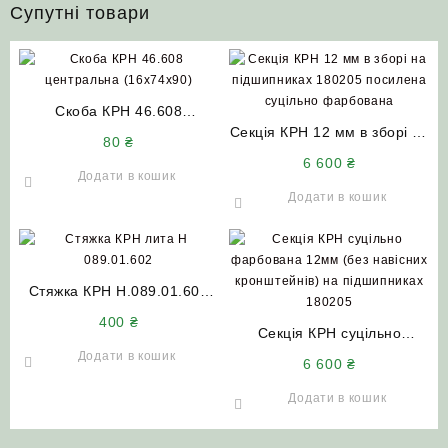
Супутні товари
Скоба КРН 46.608
центральна (2М16х74х90)
Секція КРН 12 мм в зборі на
80
₴
підшипниках 180205
6 600
₴
посилена суцільно
Додати в кошик
фарбована
Додати в кошик
Стяжка КРН Н.089.01.602
(лита)
400
₴
Секція КРН суцільно
фарбована 12мм (без
Додати в кошик
6 600
₴
навісних кронштейнів) на
підшипниках 180205
Додати в кошик