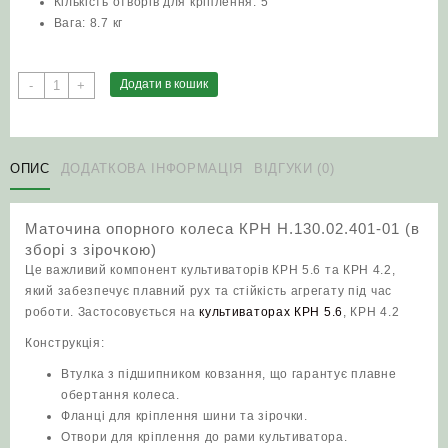
Кількість отворів для кріплення: 5
Вага: 8.7 кг
Маточина
Додати в кошик
-
+
опорного
колеса
КРН
Н.130.02.401-
ОПИС
ДОДАТКОВА ІНФОРМАЦІЯ
ВІДГУКИ (0)
01
(в
Маточина опорного колеса КРН Н.130.02.401-01 (в
зборі
зборі з зірочкою)
з
Це важливий компонент культиваторів КРН 5.6 та КРН 4.2,
зірочкою)
який забезпечує плавний рух та стійкість агрегату під час
кількість
роботи. Застосовується на
культиваторах КРН 5.6
, КРН 4.2
Конструкція:
Втулка з підшипником ковзання, що гарантує плавне
обертання колеса.
Фланці для кріплення шини та зірочки.
Отвори для кріплення до рами культиватора.