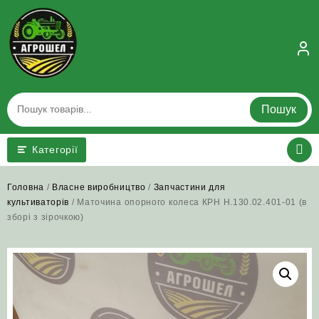
Skip
to
content
Пошук
Категорії
Головна
/
Власне виробництво
/
Запчастини для
культиваторів
/ Маточина опорного колеса КРН Н.130.02.401-01 (в
зборі з зірочкою)