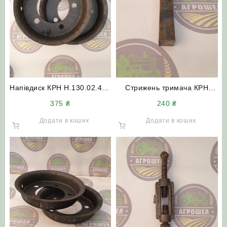
Напівдиск КРН Н.130.02.402
Стрижень тримача КРН
опорно-приводного колеса
6213-01 (30см)
375
₴
240
₴
(обод КРН з отвором)
Додати в кошик
Додати в кошик