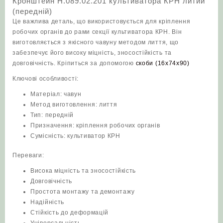
Кронштейн Н.089.02.201 культиватора КРН литий
(передній)
Це важлива деталь, що використовується для кріплення
робочих органів до рами секції культиватора КРН. Він
виготовляється з якісного чавуну методом лиття, що
забезпечує його високу міцність, зносостійкість та
довговічність. Кріпиться за допомогою
скоби (16х74х90)
Ключові особливості:
Матеріал: чавун
Метод виготовлення: лиття
Тип: передній
Призначення: кріплення робочих органів
Сумісність: культиватор КРН
Переваги:
Висока міцність та зносостійкість
Довговічність
Простота монтажу та демонтажу
Надійність
Стійкість до деформацій
Універсальність