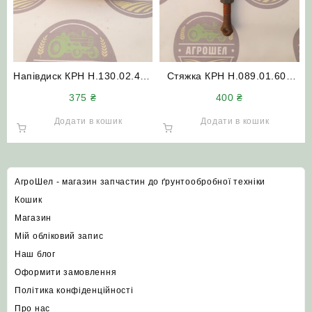
Напівдиск КРН Н.130.02.401
Стяжка КРН Н.089.01.602
опорно-приводного колеса
(лита)
375
₴
400
₴
(обод КРН без отвору)
Додати в кошик
Додати в кошик
АгроШел - магазин запчастин до ґрунтообробної техніки
Кошик
Магазин
Мій обліковий запис
Наш блог
Оформити замовлення
Політика конфіденційності
Про нас