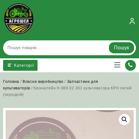
Skip
to
content
Пошук
Категорії
Головна
/
Власне виробництво
/
Запчастини для
культиваторів
/ Кронштейн Н.089.02.201 культиватора КРН литий
(передній)