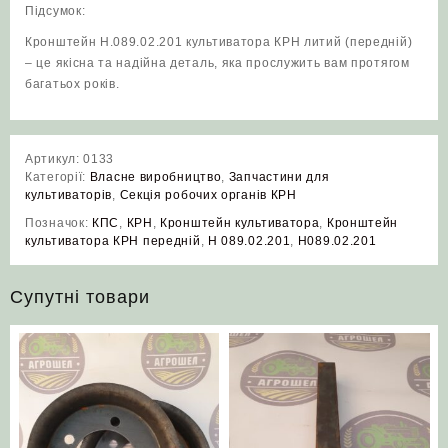
Підсумок:
Кронштейн Н.089.02.201 культиватора КРН литий (передній)
– це якісна та надійна деталь, яка прослужить вам протягом
багатьох років.
Артикул:
0133
Категорії:
Власне виробництво
,
Запчастини для
культиваторів
,
Секція робочих органів КРН
Позначок:
КПС
,
КРН
,
Кронштейн культиватора
,
Кронштейн
культиватора КРН передній
,
Н 089.02.201
,
Н089.02.201
Супутні товари