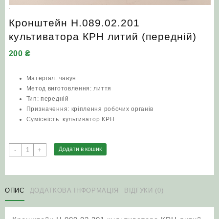
Кронштейн Н.089.02.201
культиватора КРН литий (передній)
200
₴
Матеріал: чавун
Метод виготовлення: лиття
Тип: передній
Призначення: кріплення робочих органів
Сумісність: культиватор КРН
Кронштейн
Додати в кошик
-
+
Н.089.02.201
культиватора
КРН
литий
ОПИС
ДОДАТКОВА ІНФОРМАЦІЯ
ВІДГУКИ (0)
(передній)
кількість