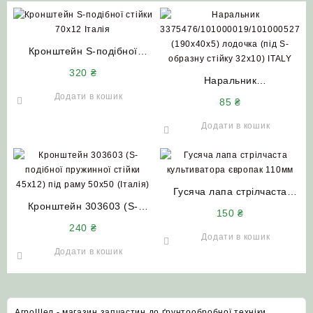
Кронштейн S-подібної
стійки 70х12 Італія
320
₴
Наральник
3375476/101000019/10100052
Додати в кошик
85
₴
(190х40х5) лодочка (під S-
образну стійку 32х10) ITALY
Додати в кошик
Гусяча лапа стрілчаста
Кронштейн 303603 (S-
культиватора європак 110
150
₴
подібної пружинної стійки
мм Велес-Агро
240
₴
45х12) під раму 50х50
Додати в кошик
(Італія)
Додати в кошик
АгроШел - магазин запчастин до ґрунтообробної техніки