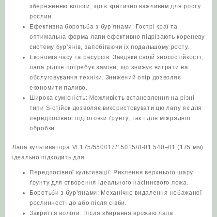
збереженню вологи, що є критично важливим для росту
рослин.
Ефективна боротьба з бур’янами: Гострі краї та
оптимальна форма лапи ефективно підрізають кореневу
систему бур’янів, запобігаючи їх подальшому росту.
Економія часу та ресурсів: Завдяки своїй зносостійкості,
лапа рідше потребує заміни, що знижує витрати на
обслуговування техніки. Знижений опір дозволяє
економити паливо.
Широка сумісність: Можливість встановлення на різні
типи S-стійок дозволяє використовувати цю лапу як для
передпосівної підготовки ґрунту, так і для міжрядної
обробки.
Лапа культиватора VF175/550017/15015/Л-01.540‒01 (175 мм)
ідеально підходить для:
Передпосівної культивації: Рихлення верхнього шару
ґрунту для створення ідеального насіннєвого ложа.
Боротьби з бур’янами: Механічне видалення небажаної
рослинності до або після сівби.
Закриття вологи: Після збирання врожаю лапа