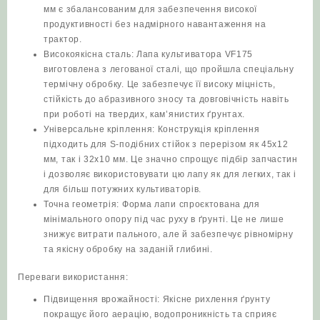
мм є збалансованим для забезпечення високої
продуктивності без надмірного навантаження на
трактор.
Високоякісна сталь: Лапа культиватора VF175
виготовлена з легованої сталі, що пройшла спеціальну
термічну обробку. Це забезпечує її високу міцність,
стійкість до абразивного зносу та довговічність навіть
при роботі на твердих, кам’янистих ґрунтах.
Універсальне кріплення: Конструкція кріплення
підходить для S-подібних стійок з перерізом як 45х12
мм, так і 32х10 мм. Це значно спрощує підбір запчастин
і дозволяє використовувати цю лапу як для легких, так і
для більш потужних культиваторів.
Точна геометрія: Форма лапи спроєктована для
мінімального опору під час руху в ґрунті. Це не лише
знижує витрати пального, але й забезпечує рівномірну
та якісну обробку на заданій глибині.
Переваги використання:
Підвищення врожайності: Якісне рихлення ґрунту
покращує його аерацію, водопроникність та сприяє