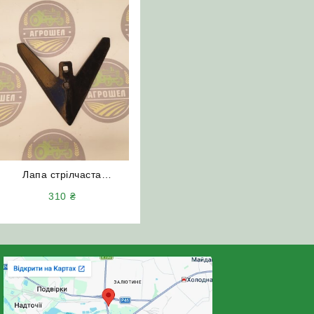
Лапа стрілчаста
Н.043.052.007-Б 270мм
310
₴
(борована) гостра Elvorti