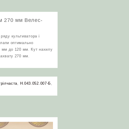
м 270 мм Велес-
ряду культиватора і
і лапи оптимально
0 мм до 120 мм. Кут нахилу
захвату 270 мм.
трілчаста
,
Н.043.052.007-Б
,