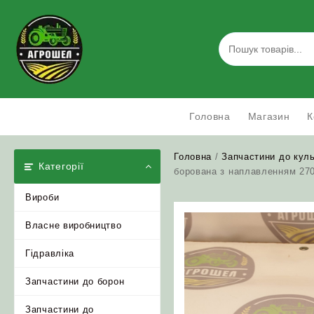
Skip
to
content
Головна
Магазин
К
Головна
/
Запчастини до куль
Категорії
борована з наплавленням 27
Вироби
Власне виробництво
Гідравліка
Запчастини до борон
Запчастини до