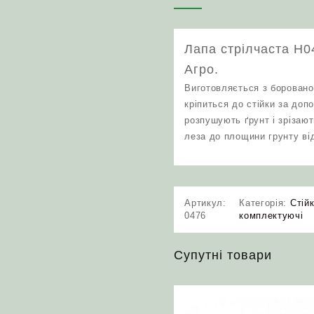
Лапа стрілчаста Н
Агро.
Виготовляється з боровано
кріпиться до стійки за до
розпушують ґрунт і зрізают
леза до площини грунту від
Артикул:
Категорія:
Стійк
0476
комплектуючі
Супутні товари