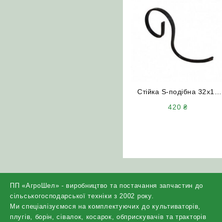
Стійка S-подібна 32х12
(eurozappa) Італія
420
₴
ПП «АгроШел» - виробництво та постачання запчастин до
сільськогосподарської техніки з 2002 року.
Ми спеціалізуємося на комплектуючих до культиваторів,
плугів, борін, сівалок, косарок, обприскувачів та тракторів