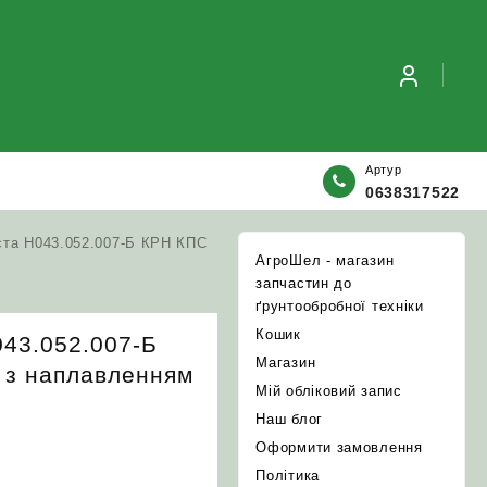
Артур
0638317522
ста Н043.052.007-Б КРН КПС
АгроШел - магазин
запчастин до
ґрунтообробної техніки
Кошик
043.052.007-Б
Магазин
 з наплавленням
Мій обліковий запис
Наш блог
Оформити замовлення
Політика