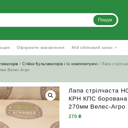
Пошук
ошик
Оформити замовлення
Мій обліковий запис
тиваторів
/
Стійки Культиваторів і їх комплектуючі
/ Лапа стрілча
0мм Велес-Агро
Лапа стрілчаста Н
КРН КПС борована
270мм Велес-Агро
270
₴