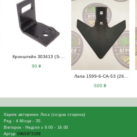
Кронштейн 303413 (S-
подібної пружинної стійки
90
₴
32х10) під раму 40х40
Лапа 1599-6-СА-53 (260
мм) під S-подібну стійку
500
₴
70х12 (eurozappa) Італія
Харків авторинок Лоск (східна сторона)
Ряд - 4 Місце - 35
Вівторок - Неділя з 9.00 - 16.00
Артур
0965873109