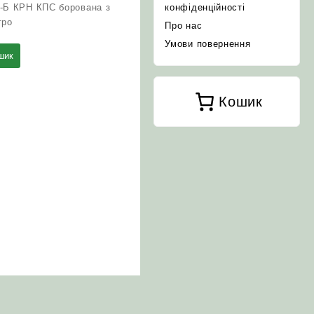
7-Б КРН КПС борована з
конфіденційності
гро
Про нас
Умови повернення
шик
Кошик