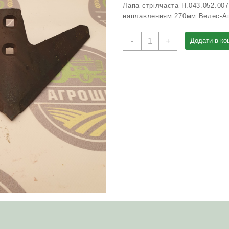
Лапа стрілчаста Н.043.052.00
наплавленням 270мм Велес-А
Лапа
-
+
Додати в ко
стрілчаста
Н043.052.007-
Б
КРН
КПС
борована
з
наплавленням
270мм
Велес-
Агро
кількість