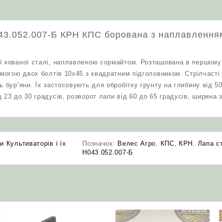
043.052.007-Б КРН КПС борована з наплавлення
ї кованої сталі, наплавленою сормайтом. Розташована в першому 
помогою двох болтів 10х45 з квадратним підголовником. Стрілчаст
ь бур’яни. Їх застосовують для обробітку грунту на глибину від 5
 23 до 30 градусів, розворот лапи від 60 до 65 градусів, ширина 
и Культиваторів і їх
Позначок:
Велес Агро
,
КПС
,
КРН
,
Лапа с
Н043.052.007-Б