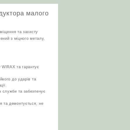
едуктора малого
міщення та захисту
ений з міцного металу,
9 WIRAX та гарантує
йкого до ударів та
ції.
н служби та забезпечує
я та демонтується, не