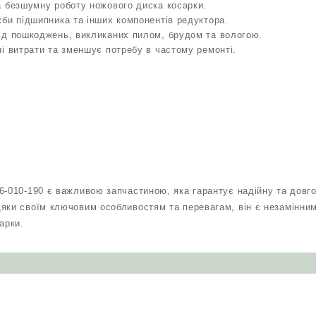
а безшумну роботу ножового диска косарки.
би підшипника та інших компонентів редуктора.
ід пошкоджень, викликаних пилом, брудом та вологою.
і витрати та зменшує потребу в частому ремонті.
6-010-190 є важливою запчастиною, яка гарантує надійну та довго
яки своїм ключовим особливостям та перевагам, він є незамінни
арки.