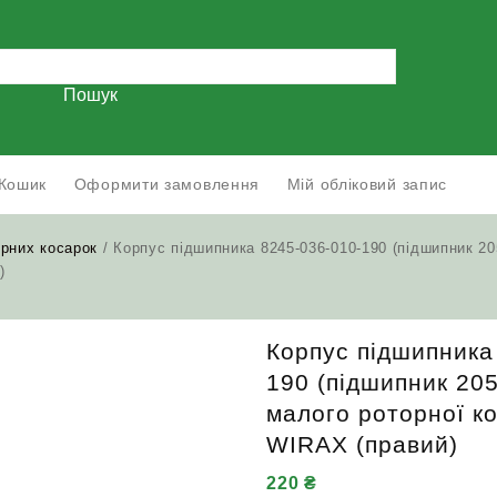
Пошук
Кошик
Оформити замовлення
Мій обліковий запис
орних косарок
/ Корпус підшипника 8245-036-010-190 (підшипник 20
)
Корпус підшипника
190 (підшипник 20
малого роторної к
WIRAX (правий)
220
₴