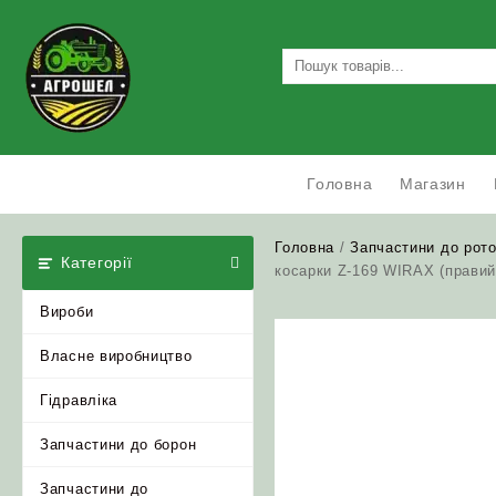
Skip
to
content
Головна
Магазин
Головна
/
Запчастини до рот
Категорії
косарки Z-169 WIRAX (правий
Вироби
Власне виробництво
Гідравліка
Запчастини до борон
Запчастини до