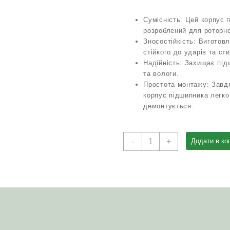
Сумісність: Цей корпус 
розроблений для роторно
Зносостійкість: Виготовл
стійкого до ударів та ст
Надійність: Захищає під
та вологи.
Простота монтажу: Завдя
корпус підшипника легко
демонтується.
Корпус
-
+
Додати в ко
підшипника
8245-
036-
010-
190
(підшипник
205)
редуктора