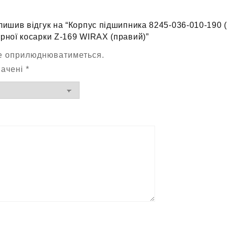
лишив відгук на “Корпус підшипника 8245-036-010-190 
рної косарки Z-169 WIRAX (правий)”
не оприлюднюватиметься.
начені
*