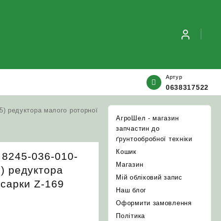
Артур
0638317522
5) редуктора малого роторної
АгроШел - магазин
запчастин до
ґрунтообробної техніки
Кошик
 8245-036-010-
Магазин
5) редуктора
Мій обліковий запис
осарки Z-169
Наш блог
Оформити замовлення
Політика