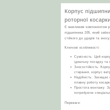
Корпус підшипни
роторної косарк
Є важливим компонентом ре
підшипника 205, який забе
стійкого до ударів та знос
Ключові особливості:
Сумісність: Цей корп
ідеальну посадку та 
Зносостійкість: Корп
стирання, корпус вит
Надійність: Захищає 
плавну роботу косарк
Простота монтажу: За
потребуючи спеціальн
Переваги: