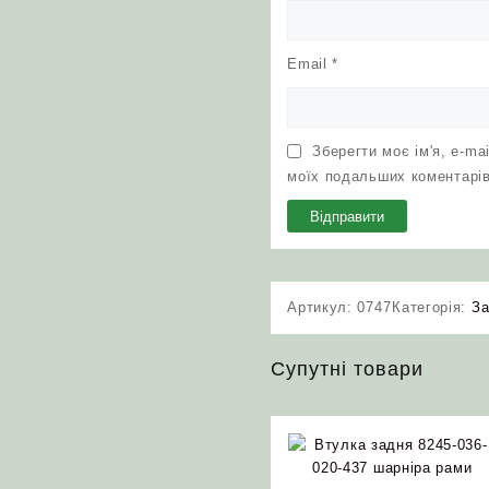
Email
*
Зберегти моє ім'я, e-ma
моїх подальших коментарів
Артикул:
0747
Категорія:
За
Супутні товари