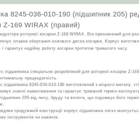
малого
роторної
ка 8245-036-010-190 (підшипник 205) р
косарки
Z-
и Z-169 WIRAX (правий)
169
дуктора роторної косарки Z-169 WIRAX. Він призначений для роз
WIRAX
зпечує плавне обертання ножового диска косарки. Корпус виготовл
(правий)
у, і гарантує надійну роботу косарки протягом тривалого часу.
кількість
ус підшипника спеціально розроблений для роторної косарки Z-16
оптимальну працездатність.
ус підшипника 8245-036-010-190 виготовлений з міцного металу, сті
римує значні навантаження та гарантує тривалий термін експлуата
підшипник 205 від пилу, бруду та вологи, що подовжує його термі
и.
вдяки продуманій конструкції корпус підшипника легко монтуєтьс
их інструментів чи навичок.