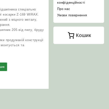
конфіденційності
Про нас
підшипника спеціально
ї косарки Z-169 WIRAX.
Умови повернення
ений з міцного металу,
ирання.
шипник 205 від пилу, бруду
Кошик
ки продуманій конструкції
 монтується та
шик