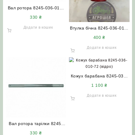
Вал ротора 8245-036-010-
617 (середній) (D=25 мм
330
₴
L=455 мм 2 шпонки)
роторної косарки WIRAX
Додати в кошик
Втулка бічна 8245-036-010-
276 шківа малого роторної
400
₴
косарки Z-169 WIRAX
Додати в кошик
Кожух барабана 8245-036-
010-72 (відро) роторної
1 100
₴
косарки Z-169 (1.65 м)
WIRAX Польща
Додати в кошик
Вал ротора тарілки 8245-
036-010-017 роторної
330
₴