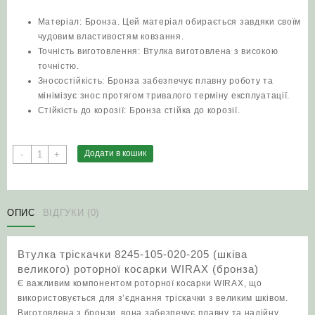
Матеріал: Бронза. Цей матеріал обирається завдяки своїм
чудовим властивостям ковзання.
Точність виготовлення: Втулка виготовлена з високою
точністю.
Зносостійкість: Бронза забезпечує плавну роботу та
мінімізує знос протягом тривалого терміну експлуатації.
Стійкість до корозії: Бронза стійка до корозії.
Втулка
Додати в кошик
-
+
тріскачки
8245-
105-
020-
ОПИС
ВІДГУКИ (0)
205
(шківа
Втулка тріскачки 8245-105-020-205 (шківа
великого)
великого) роторної косарки WIRAX (бронза)
роторної
Є важливим компонентом роторної косарки WIRAX, що
косарки
використовується для з’єднання тріскачки з великим шківом.
WIRAX
Виготовлена з бронзи, вона забезпечує плавну та надійну
(бронза)