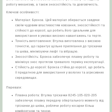
роботу механізму, а також зносостійкість та довговічність.
кількість
Ключові особливості:
Матеріал: Бронза. Цей матеріал обирається завдяки
своїм чудовим властивостям ковзання, зносостійкості та
стійкості до корозії, що робить його ідеальним для
використання в умовах високих навантажень та тертя.
Точність виготовлення: Втулка виготовлена з високою
точністю, що гарантує щільне прилягання до тріскачки
та шківа, мінімізуючи люфт та вібрацію.
Зносостійкість: Бронза забезпечує плавну роботу та
мінімізує знос протягом тривалого терміну експлуатації.
Стійкість до корозії: Бронза стійка до корозії, що робить
її придатною для використання у вологих та агресивних
середовищах.
Переваги:
Плавна робота: Втулка тріскачки 8245-105-020-205
забезпечує плавну передачу обертального моменту від
тріскачки до шківа, роблячи роботу косарки більш
комфортною та тихою.