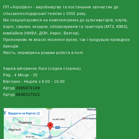
ПП «АгроШел» - виробництво та постачання запчастин до
сільськогосподарської техніки з 2002 року.
Ми спеціалізуємося на комплектуючих до культиваторів, плугів,
борін, сівалок, косарок, обприскувачів та тракторів (МТЗ, ЮМЗ),
комбайнів (НИВА, ДОН, Акрос, Вектор).
Пропонуємо як власні посилені вузли, так і продукцію провідних
брендів.
Якість, перевірена роками роботи в полі.
Харків авторинок Лоск (східна сторона)
Ряд - 4 Місце - 35
Вівторок - Неділя з 9.00 - 16.00
Артур
0965873109
Артур
0638317522