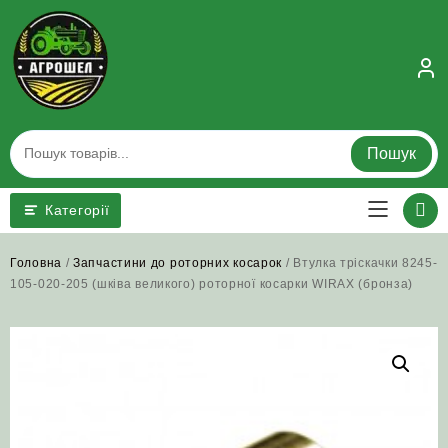
Skip
to
content
Пошук
Категорії
Головна
/
Запчастини до роторних косарок
/ Втулка тріскачки 8245-
105-020-205 (шківа великого) роторної косарки WIRAX (бронза)