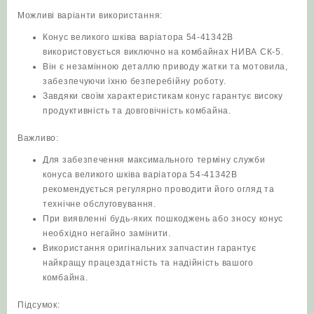
Можливі варіанти використання:
Конус великого шківа варіатора 54-41342В
використовується виключно на комбайнах НИВА СК-5.
Він є незамінною деталлю приводу жатки та мотовила,
забезпечуючи їхню безперебійну роботу.
Завдяки своїм характеристикам конус гарантує високу
продуктивність та довговічність комбайна.
Важливо:
Для забезпечення максимального терміну служби
конуса великого шківа варіатора 54-41342В
рекомендується регулярно проводити його огляд та
технічне обслуговування.
При виявленні будь-яких пошкоджень або зносу конус
необхідно негайно замінити.
Використання оригінальних запчастин гарантує
найкращу працездатність та надійність вашого
комбайна.
Підсумок: