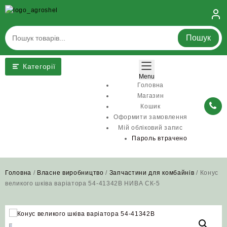
Skip
to
content
Пошук
Категорії
Menu
Головна
Магазин
Кошик
Оформити замовлення
Мій обліковий запис
Пароль втрачено
Головна
/
Власне виробництво
/
Запчастини для комбайнів
/ Конус
великого шківа варіатора 54-41342В НИВА СК-5