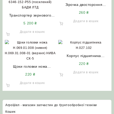
Зірочка двостороння
Н.023.201 (Z=7 d=25) СК-5
260
₴
Транспортер зернового
НИВА
елеватора 01.168.000 СК-5
Додати в кошик
5 200
₴
НИВА ТЕЗ 1-43-12.0-120-
6346-152-Р55 (посилений)
Додати в кошик
БАДМ ЛТД
Корпус підшипника
Н.027.102 (1680204)
220
₴
Щоки головки ножа
колосового шнека малого
Н.069.01.008 (нижня)
НИВА-СК5 ДОН-1500
Додати в кошик
220
₴
Н.069.01.008-01 (верхня)
НИВА СК-5
Додати в кошик
АгроШел - магазин запчастин до ґрунтообробної техніки
Кошик