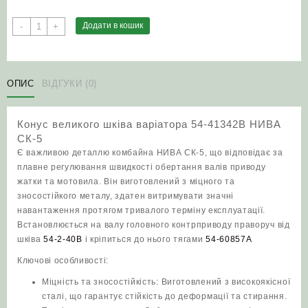
Конус
Додати в кошик
-
+
великого
шківа
варіатора
54-
ОПИС
ВІДГУКИ (0)
41342В
НИВА
Конус великого шківа варіатора 54-41342В НИВА
СК-5
СК-5
кількість
Є важливою деталлю комбайна НИВА СК-5, що відповідає за
плавне регулювання швидкості обертання валів приводу
жатки та мотовила. Він виготовлений з міцного та
зносостійкого металу, здатен витримувати значні
навантаження протягом тривалого терміну експлуатації.
Встановлюється на валу головного контрприводу праворуч від
шківа
54-2-40В
і кріпиться до нього тягами
54-60857А
Ключові особливості:
Міцність та зносостійкість: Виготовлений з високоякісної
сталі, що гарантує стійкість до деформації та стирання.