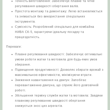
Точність виготовлення: Забезпечує плавне та чітке
регулювання швидкості обертання валів.
Простота монтажу та демонтажу: Легко встановлюється
та знімається без використання спеціальних
інструментів.
Сумісність: Розроблений спеціально для комбайна
НИВА СК-5, гарантуючи ідеальну посадку та
працездатність.
Переваги:
Плавне регулювання швидкості: Забезпечує оптимальні
умови роботи жатки та мотовила для будь-яких умов
збирання.
Підвищення продуктивності: Дозволяє збирати врожай з
максимальною ефективністю, мінімізуючи втрати.
Зниження навантаження на двигун: Запобігає
перевантаженню двигуна, що сприяє його довговічній
роботі.
Збільшення терміну служби жатки та мотовила: Завдяки
плавному регулюванню швидкості обертання
знижується знос цих агрегатів.