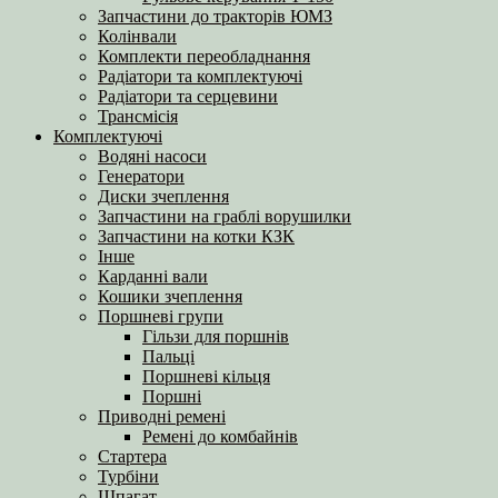
Запчастини до тракторів ЮМЗ
Колінвали
Комплекти переобладнання
Радіатори та комплектуючі
Радіатори та серцевини
Трансмісія
Комплектуючі
Водяні насоси
Генератори
Диски зчеплення
Запчастини на граблі ворушилки
Запчастини на котки КЗК
Інше
Карданні вали
Кошики зчеплення
Поршневі групи
Гільзи для поршнів
Пальці
Поршневі кільця
Поршні
Приводні ремені
Ремені до комбайнів
Стартера
Турбіни
Шпагат