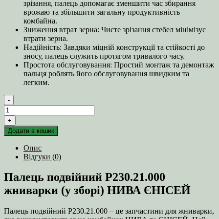
зрізання, палець допомагає зменшити час збирання
врожаю та збільшити загальну продуктивність
комбайна.
Зниження втрат зерна: Чисте зрізання стебел мінімізує
втрати зерна.
Надійність: Завдяки міцній конструкції та стійкості до
зносу, палець служить протягом тривалого часу.
Простота обслуговування: Простий монтаж та демонтаж
пальця роблять його обслуговування швидким та
легким.
-
Палець
подвійний
+
Р230.21.000
Додати в кошик
жниварки
(у
Опис
зборі)
Відгуки (0)
НИВА
ЄНІСЕЙ
Палець подвійний Р230.21.000
кількість
жниварки (у зборі) НИВА ЄНІСЕЙ
Палець подвійний Р230.21.000 – це запчастини для жниварки,