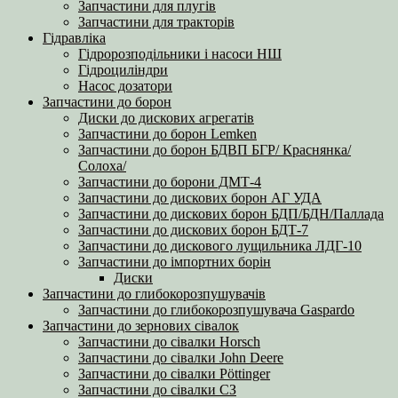
Запчастини для плугів
Запчастини для тракторів
Гідравліка
Гідророзподільники і насоси НШ
Гідроциліндри
Насос дозатори
Запчастини до борон
Диски до дискових агрегатів
Запчастини до борон Lemken
Запчастини до борон БДВП БГР/ Краснянка/
Солоха/
Запчастини до борони ДМТ-4
Запчастини до дискових борон АГ УДА
Запчастини до дискових борон БДП/БДН/Паллада
Запчастини до дискових борон БДТ-7
Запчастини до дискового лущильника ЛДГ-10
Запчастини до імпортних борін
Диски
Запчастини до глибокорозпушувачів
Запчастини до глибокорозпушувача Gaspardo
Запчастини до зернових сівалок
Запчастини до сівалки Horsch
Запчастини до сівалки John Deere
Запчастини до сівалки Pöttinger
Запчастини до сівалки СЗ