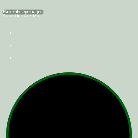
Натисніть для карти
АгроШел © 2026