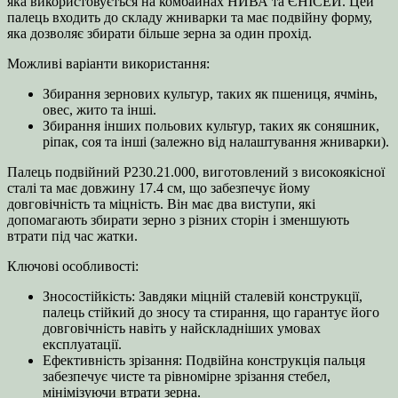
яка використовується на комбайнах НИВА та ЄНІСЕЙ. Цей
палець входить до складу жниварки та має подвійну форму,
яка дозволяє збирати більше зерна за один прохід.
Можливі варіанти використання:
Збирання зернових культур, таких як пшениця, ячмінь,
овес, жито та інші.
Збирання інших польових культур, таких як соняшник,
ріпак, соя та інші (залежно від налаштування жниварки).
Палець подвійний Р230.21.000, виготовлений з високоякісної
сталі та має довжину 17.4 см, що забезпечує йому
довговічність та міцність. Він має два виступи, які
допомагають збирати зерно з різних сторін і зменшують
втрати під час жатки.
Ключові особливості:
Зносостійкість: Завдяки міцній сталевій конструкції,
палець стійкий до зносу та стирання, що гарантує його
довговічність навіть у найскладніших умовах
експлуатації.
Ефективність зрізання: Подвійна конструкція пальця
забезпечує чисте та рівномірне зрізання стебел,
мінімізуючи втрати зерна.