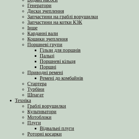
Генератори
Диски зчеплення
Запчастини на граблі ворушилки
Запчастини на котки КЗК
Інше
Карданні вали
Кошики зчеплення
Поршневі групи
Гільзи для поршнів
Пальці
Поршневі кільця
Поршні
Приводні ремені
Ремені до комбайнів
Стартера
Турбіни
Шпагат
Техніка
Граблі ворушилки
Культиватори
Мотоблоки
Плуги
Відвальні плуги
Роторні косарки