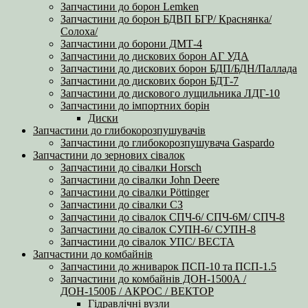
Запчастини до борон Lemken
Запчастини до борон БДВП БГР/ Краснянка/
Солоха/
Запчастини до борони ДМТ-4
Запчастини до дискових борон АГ УДА
Запчастини до дискових борон БДП/БДН/Паллада
Запчастини до дискових борон БДТ-7
Запчастини до дискового лущильника ЛДГ-10
Запчастини до імпортних борін
Диски
Запчастини до глибокорозпушувачів
Запчастини до глибокорозпушувача Gaspardo
Запчастини до зернових сівалок
Запчастини до сівалки Horsch
Запчастини до сівалки John Deere
Запчастини до сівалки Pöttinger
Запчастини до сівалки СЗ
Запчастини до сівалок СПЧ-6/ СПЧ-6М/ СПЧ-8
Запчастини до сівалок СУПН-6/ СУПН-8
Запчастини до сівалок УПС/ ВЕСТА
Запчастини до комбайнів
Запчастини до жниварок ПСП-10 та ПСП-1.5
Запчастини до комбайнів ДОН-1500А /
ДОН-1500Б / АКРОС / ВЕКТОР
Гідравлічні вузли