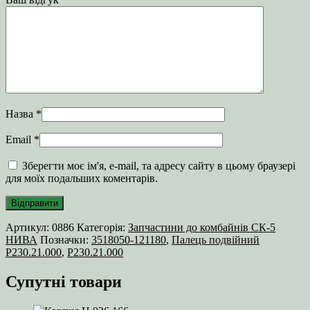
Назва
*
Email
*
Зберегти моє ім'я, e-mail, та адресу сайту в цьому браузері
для моїх подальших коментарів.
Артикул:
0886
Категорія:
Запчастини до комбайнів СК-5
НИВА
Позначки:
3518050-121180
,
Палець подвійний
Р230.21.000
,
Р230.21.000
Супутні товари