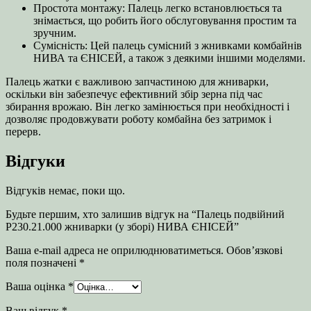
Простота монтажу: Палець легко встановлюється та
знімається, що робить його обслуговування простим та
зручним.
Сумісність: Цей палець сумісний з жнивками комбайнів
НИВА та ЄНІСЕЙ, а також з деякими іншими моделями.
Палець жатки є важливою запчастиною для жниварки,
оскільки він забезпечує ефективний збір зерна під час
збирання врожаю. Він легко замінюється при необхідності і
дозволяє продовжувати роботу комбайна без затримок і
перерв.
Відгуки
Відгуків немає, поки що.
Будьте першим, хто залишив відгук на “Палець подвійний
Р230.21.000 жниварки (у зборі) НИВА ЄНІСЕЙ”
Ваша e-mail адреса не оприлюднюватиметься.
Обов’язкові
поля позначені
*
Ваша оцінка
*
Ваш відгук
*