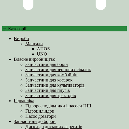
Категорії
Вироби
Мангали
AHOS
UNO
Власне виробництво
Запчастини для борін
Запчастини для зернових сівалок
Запчастини для комбайнів
Запчастини для косарок
Запчастини для культиваторів
Запчастини для плугів
Запчастини для тракторів
Гідравліка
Гідророзподільники і насоси НШ
Гідроциліндри
Насос дозатори
Запчастини до борон
Диски до дискових агрегатів