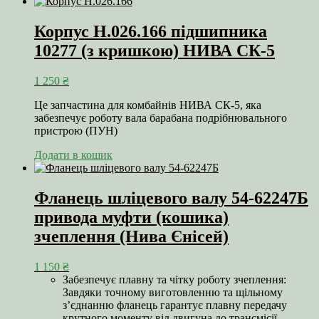
Корпус Н.026.166 підшипника
10277 (з кришкою) НИВА СК-5
1 250
₴
Це запчастина для комбайнів НИВА СК-5, яка
забезпечує роботу вала барабана подрібнювального
пристрою (ПУН)
Додати в кошик
Фланець шліцевого валу 54-62247Б
привода муфти (кошика)
зчеплення (Нива Єнісей)
1 150
₴
Забезпечує плавну та чітку роботу зчеплення:
Завдяки точному виготовленню та щільному
з’єднанню фланець гарантує плавну передачу
крутного моменту від двигуна до трансмісії.