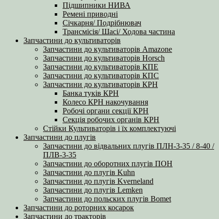
Підшипники НИВА
Ремені приводні
Січкарня/ Подрібнювач
Трансмісія/ Шасі/ Ходова частина
Запчастини до культиваторів
Запчастини до культиваторів Amazone
Запчастини до культиваторів Horsch
Запчастини до культиваторів КПЕ
Запчастини до культиваторів КПС
Запчастини до культиваторів КРН
Банка туків КРН
Колесо КРН накочування
Робочі органи секції КРН
Секція робочих органів КРН
Стійки Культиваторів і їх комплектуючі
Запчастини до плугів
Запчастини до відвальних плугів ПЛН-3-35 / 8-40 /
ПЛВ-3-35
Запчастини до оборотних плугів ПОН
Запчастини до плугів Kuhn
Запчастини до плугів Kverneland
Запчастини до плугів Lemken
Запчастини до польских плугів Bomet
Запчастини до роторних косарок
Запчастини до тракторів