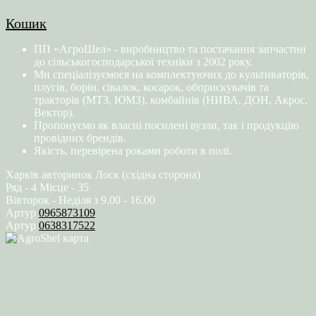
Кошик
ПП «АгроШел» - виробництво та постачання запчастин
до сільськогосподарської техніки з 2002 року.
Ми спеціалізуємося на комплектуючих до культиваторів,
плугів, борін, сівалок, косарок, обприскувачів та
тракторів (МТЗ, ЮМЗ), комбайнів (НИВА, ДОН, Акрос,
Вектор).
Пропонуємо як власні посилені вузли, так і продукцію
провідних брендів.
Якість, перевірена роками роботи в полі.
Харків авторинок Лоск (східна сторона)
Ряд - 4 Місце - 35
Вівторок - Неділя з 9.00 - 16.00
Артур
0965873109
Артур
0638317522