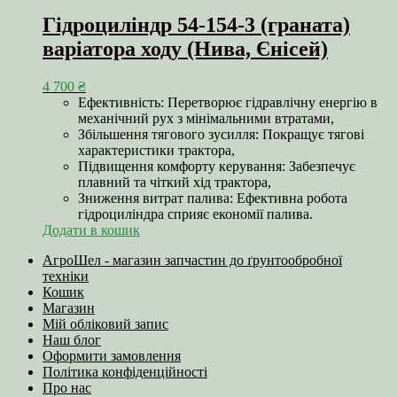
Гідроциліндр 54-154-3 (граната)
варіатора ходу (Нива, Єнісей)
4 700
₴
Ефективність: Перетворює гідравлічну енергію в
механічний рух з мінімальними втратами,
Збільшення тягового зусилля: Покращує тягові
характеристики трактора,
Підвищення комфорту керування: Забезпечує
плавний та чіткий хід трактора,
Зниження витрат палива: Ефективна робота
гідроциліндра сприяє економії палива.
Додати в кошик
АгроШел - магазин запчастин до ґрунтообробної
техніки
Кошик
Магазин
Мій обліковий запис
Наш блог
Оформити замовлення
Політика конфіденційності
Про нас