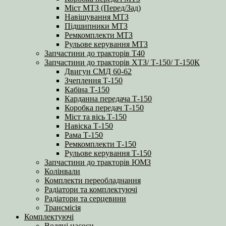
Міст МТЗ (Перед/Зад)
Навішування МТЗ
Підшипники МТЗ
Ремкомплекти МТЗ
Рульове керування МТЗ
Запчастини до тракторів Т40
Запчастини до тракторів ХТЗ/ Т-150/ Т-150К
Двигун СМД 60-62
Зчеплення Т-150
Кабіна Т-150
Карданна передача Т-150
Коробка передач Т-150
Міст та вісь Т-150
Навіска Т-150
Рама Т-150
Ремкомплекти Т-150
Рульове керування Т-150
Запчастини до тракторів ЮМЗ
Колінвали
Комплекти переобладнання
Радіатори та комплектуючі
Радіатори та серцевини
Трансмісія
Комплектуючі
Водяні насоси