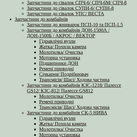
Запчастини до сівалок СПЧ-6/ СПЧ-6М/ СПЧ-8
Запчастини до сівалок СУПН-6/ СУПН-8
Запчастини до сівалок УПС/ ВЕСТА
Запчастини до комбайнів
Запчастини до жниварок ПСП-10 та ПСП-1.5
Запчастини до комбайнів ДОН-1500А /
ДОН-1500Б / АКРОС / ВЕКТОР
Гідравлічні вузли
Жатка/ Похила камера
Молотилка/ Очистка
Моторна установка
Підшипники ДОН
Ремені приводні
Січкарня/ Подрібнювач
Трансмісія/ Шасі/ Ходова частина
Запчастини до комбайнів КЗС-1218/ Палессе
GS12/ КЗС-812/ Палессе GS812
Молотилка/ Очистка
Ремені приводні
Трансмісія/ Шасі/ Ходова частина
Запчастини до комбайнів СК-5 НИВА
Гідравлічні вузли
Жатка/ Похила камера
Молотилка/ Очистка
Моторна установка