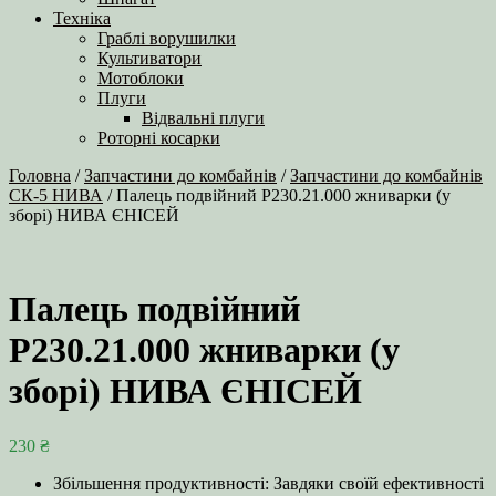
Техніка
Граблі ворушилки
Культиватори
Мотоблоки
Плуги
Відвальні плуги
Роторні косарки
Головна
/
Запчастини до комбайнів
/
Запчастини до комбайнів
СК-5 НИВА
/ Палець подвійний Р230.21.000 жниварки (у
зборі) НИВА ЄНІСЕЙ
Палець подвійний
Р230.21.000 жниварки (у
зборі) НИВА ЄНІСЕЙ
230
₴
Збільшення продуктивності: Завдяки своїй ефективності