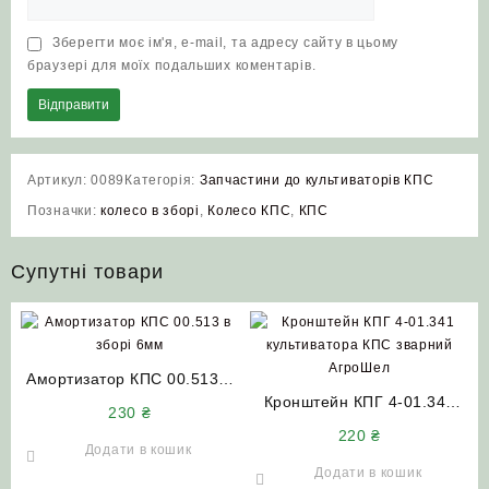
Зберегти моє ім'я, e-mail, та адресу сайту в цьому
браузері для моїх подальших коментарів.
Артикул:
0089
Категорія:
Запчастини до культиваторів КПС
Позначки:
колесо в зборі
,
Колесо КПС
,
КПС
Супутні товари
Амортизатор КПС 00.513 6
мм (в зборі)
Кронштейн КПГ 4-01.341
230
₴
культиватора КПС (зварний)
220
₴
Додати в кошик
Додати в кошик