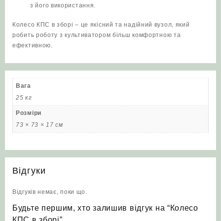
з його використання.
Колесо КПС в зборі – це якісний та надійний вузол, який
робить роботу з культиватором більш комфортною та
ефективною.
Вага
25 кг
Розміри
73 × 73 × 17 см
Відгуки
Відгуків немає, поки що.
Будьте першим, хто залишив відгук на “Колесо
КПС в зборі”