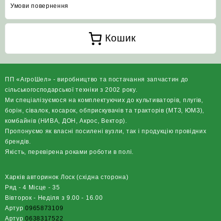
Умови повернення
Кошик
ПП «АгроШел» - виробництво та постачання запчастин до
сільськогосподарської техніки з 2002 року.
Ми спеціалізуємося на комплектуючих до культиваторів, плугів,
борін, сівалок, косарок, обприскувачів та тракторів (МТЗ, ЮМЗ),
комбайнів (НИВА, ДОН, Акрос, Вектор).
Пропонуємо як власні посилені вузли, так і продукцію провідних
брендів.
Якість, перевірена роками роботи в полі.
Харків авторинок Лоск (східна сторона)
Ряд - 4 Місце - 35
Вівторок - Неділя з 9.00 - 16.00
Артур
0965873109
Артур
0638317522