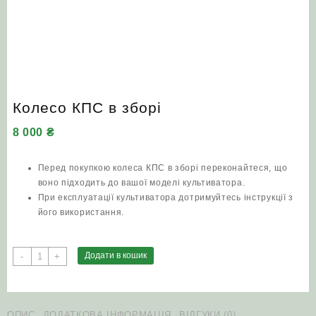
Колесо КПС в зборі
8 000
₴
Перед покупкою колеса КПС в зборі переконайтеся, що
воно підходить до вашої моделі культиватора.
При експлуатації культиватора дотримуйтесь інструкції з
його використання.
Колесо
Додати в кошик
-
+
КПС
в
зборі
кількість
ОПИС
ДОДАТКОВА ІНФОРМАЦІЯ
ВІДГУКИ (0)