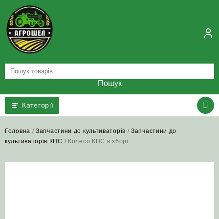
Skip
to
content
Пошук
Категорії
Головна
/
Запчастини до культиваторів
/
Запчастини до
культиваторів КПС
/ Колесо КПС в зборі