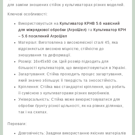
для заміни зношених стійок у культиваторах різних моделей.
Ключові особливості:
Використовується на
Культиватор КРНВ 5.6 навісний
для міжрядкової обробки (АгроШел)
та
Культиватор КРН
– 5.6 посилений АгроШел
Матеріал: Виготовлена з високоякісної сталі 45, яка
відрізняється високою міцністю, стійкістю до
зношування та деформації.
Розмір: 16х45х60 см. Цей розмір підходить для
більшості культиваторів, що використовуються в Україні.
Загартування: Стійка проходить процес загартування,
який значно збільшує її твердість та зносостійкість.
Кріплення: Стійка має стандартні кріплення, що робить
її сумісною з культиваторами різних виробників.
Універсальність: Стійка може використовуватися для
обробки ґрунту різної щільності, як на рівних ділянках,
так і на схилах.
Переваги:
Довговічність: Завдяки використанню якісних матеріалів