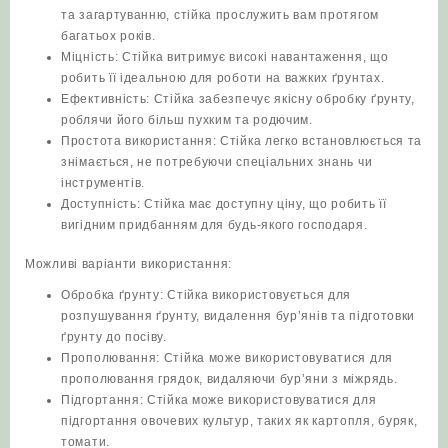
та загартуванню, стійка прослужить вам протягом
багатьох років.
Міцність: Стійка витримує високі навантаження, що
робить її ідеальною для роботи на важких ґрунтах.
Ефективність: Стійка забезпечує якісну обробку ґрунту,
роблячи його більш пухким та родючим.
Простота використання: Стійка легко встановлюється та
знімається, не потребуючи спеціальних знань чи
інструментів.
Доступність: Стійка має доступну ціну, що робить її
вигідним придбанням для будь-якого господаря.
Можливі варіанти використання:
Обробка ґрунту: Стійка використовується для
розпушування ґрунту, видалення бур’янів та підготовки
ґрунту до посіву.
Прополювання: Стійка може використовуватися для
прополювання грядок, видаляючи бур’яни з міжрядь.
Підгортання: Стійка може використовуватися для
підгортання овочевих культур, таких як картопля, буряк,
томати.