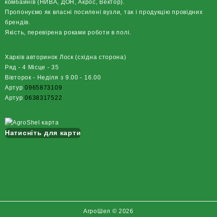
комбайнів (НИВА, ДОН, Акрос, Вектор).
Пропонуємо як власні посилені вузли, так і продукцію провідних
брендів.
Якість, перевірена роками роботи в полі.
Харків авторинок Лоск (східна сторона)
Ряд - 4 Місце - 35
Вівторок - Неділя з 9.00 - 16.00
Артур
0965873109
Артур
0638317522
Натисніть для карти
АгроШел © 2026