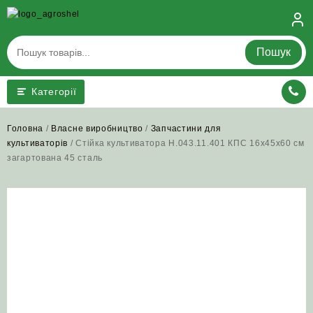
Skip
to
content
Пошук
Категорії
Головна
/
Власне виробництво
/
Запчастини для
культиваторів
/ Стійка культиватора Н.043.11.401 КПС 16х45х60 см
загартована 45 сталь