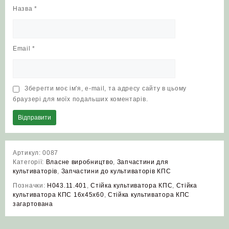
Назва
*
Email
*
Зберегти моє ім'я, e-mail, та адресу сайту в цьому
браузері для моїх подальших коментарів.
Артикул:
0087
Категорії:
Власне виробництво
,
Запчастини для
культиваторів
,
Запчастини до культиваторів КПС
Позначки:
Н043.11.401
,
Стійка культиватора КПС
,
Стійка
культиватора КПС 16х45х60
,
Стійка культиватора КПС
загартована