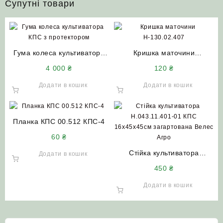
Супутні товари
Гума колеса культиватора
Кришка маточини
КПС з протектором
Н-130.02.407 КПС-4 КРН
4 000
₴
120
₴
Додати в кошик
Додати в кошик
Планка КПС 00.512 КПС-4
60
₴
Стійка культиватора
Додати в кошик
Н.043.11.401-01 КПС
450
₴
16х45х45см загартована
Велес Агро
Додати в кошик