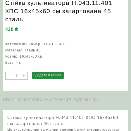
Стійка культиватора Н.043.11.401
КПС 16х45х60 см загартована 45
сталь
430
₴
Каталожний номер: Н.043.11.401
Матеріал: сталь 45
Розмір: 16х45х60 см
Вага: 4 кг
Стійка
Додати в кошик
-
+
культиватора
Н.043.11.401
КПС
16х45х60
ОПИС
ДОДАТКОВА ІНФОРМАЦІЯ
ВІДГУКИ (0)
см
загартована
Стійка культиватора Н.043.11.401 КПС 16х45х60
45
см загартована 45 сталь
сталь
Це високоякісний та міцний елемент, який використовується
кількість