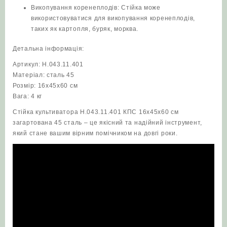
Викопування коренеплодів: Стійка може
використовуватися для викопування коренеплодів,
таких як картопля, буряк, морква.
Детальна інформація:
Артикул: Н.043.11.401
Матеріал: сталь 45
Розмір: 16х45х60 см
Вага: 4 кг
Стійка культиватора Н.043.11.401 КПС 16х45х60 см
загартована 45 сталь – це якісний та надійний інструмент,
який стане вашим вірним помічником на довгі роки.