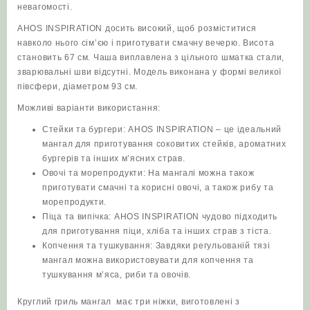
невагомості.
AHOS INSPIRATION досить високий, щоб розміститися
навколо нього сім’єю і приготувати смачну вечерю
. Висота
становить 67 см. Чаша виплавлена з цільного шматка стали,
зварювальні шви відсутні. Модель виконана у формі великої
півсфери, діаметром 93 см.
Можливі варіанти використання:
Стейки та бургери: AHOS INSPIRATION – це ідеальний
мангал для приготування соковитих стейків, ароматних
бургерів та інших м’ясних страв.
Овочі та морепродукти: На мангалі можна також
приготувати смачні та корисні овочі, а також рибу та
морепродукти.
Піца та випічка: AHOS INSPIRATION чудово підходить
для приготування піци, хліба та інших страв з тіста.
Копчення та тушкування: Завдяки регульованій тязі
мангал можна використовувати для копчення та
тушкування м’яса, риби та овочів.
Круглий гриль мангал має три ніжки, виготовлені з