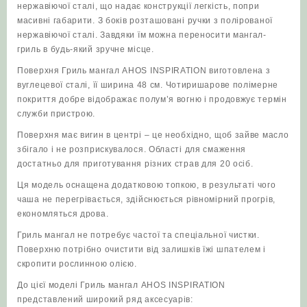
нержавіючої сталі
, що надає конструкції легкість, попри
масивні габарити. З боків розташовані ручки з полірованої
нержавіючої сталі. Завдяки їм можна переносити мангал-
гриль в будь-який зручне місце.
Поверхня Гриль мангал AHOS INSPIRATION виготовлена ​​з
вуглецевої сталі
, її ширина 48 см. Чотиришарове полімерне
покриття добре відображає полум’я вогню і продовжує термін
служби пристрою.
Поверхня має вигин в центрі – це необхідно, щоб зайве масло
збігало і не розприскувалося. Області для смаження
достатньо для приготування різних страв для 20 осіб.
Ця модель оснащена додатковою топкою
, в результаті чого
чаша не перегрівається, здійснюється рівномірний прогрів,
економляться дрова.
Гриль мангал не потребує частої та спеціальної чистки.
Поверхню потрібно очистити від залишків їжі шпателем і
скропити рослинною олією.
До цієї моделі Гриль мангал AHOS INSPIRATION
представлений широкий ряд аксесуарів: