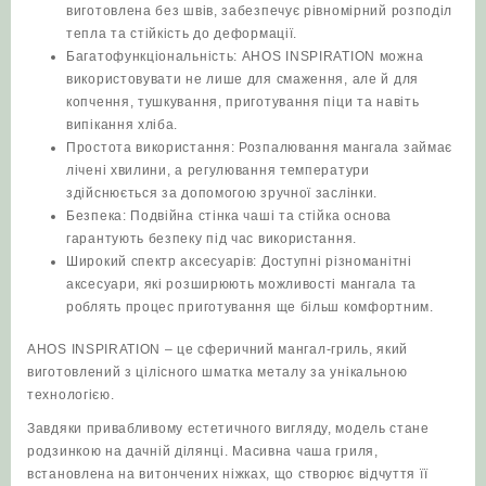
виготовлена без швів, забезпечує рівномірний розподіл
тепла та стійкість до деформації.
Багатофункціональність: AHOS INSPIRATION можна
використовувати не лише для смаження, але й для
копчення, тушкування, приготування піци та навіть
випікання хліба.
Простота використання: Розпалювання мангала займає
лічені хвилини, а регулювання температури
здійснюється за допомогою зручної заслінки.
Безпека: Подвійна стінка чаші та стійка основа
гарантують безпеку під час використання.
Широкий спектр аксесуарів: Доступні різноманітні
аксесуари, які розширюють можливості мангала та
роблять процес приготування ще більш комфортним.
AHOS INSPIRATION – це сферичний мангал-гриль
, який
виготовлений з цілісного шматка металу за унікальною
технологією.
Завдяки привабливому естетичного вигляду, модель стане
родзинкою на дачній ділянці. Масивна чаша гриля,
встановлена ​​на витончених ніжках, що створює відчуття її