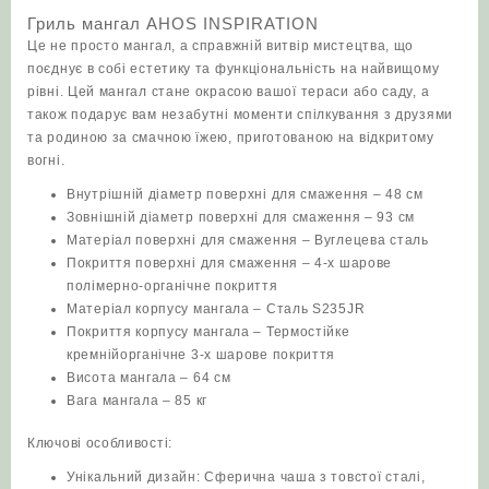
Гриль мангал AHOS INSPIRATION
Це не просто мангал, а справжній витвір мистецтва, що
поєднує в собі естетику та функціональність на найвищому
рівні. Цей мангал стане окрасою вашої тераси або саду, а
також подарує вам незабутні моменти спілкування з друзями
та родиною за смачною їжею, приготованою на відкритому
вогні.
Внутрішній діаметр поверхні для смаження – 48 см
Зовнішній діаметр поверхні для смаження – 93 см
Матеріал поверхні для смаження – Вуглецева сталь
Покриття поверхні для смаження – 4-х шарове
полімерно-органічне покриття
Матеріал корпусу мангала – Сталь S235JR
Покриття корпусу мангала – Термостійке
кремнійорганічне 3-х шарове покриття
Висота мангала – 64 см
Вага мангала – 85 кг
Ключові особливості:
Унікальний дизайн: Сферична чаша з товстої сталі,