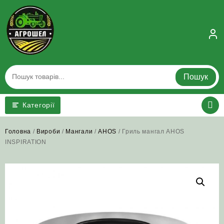
Skip
to
content
Пошук
Категорії
Головна
/
Вироби
/
Мангали
/
AHOS
/ Гриль мангал AHOS
INSPIRATION