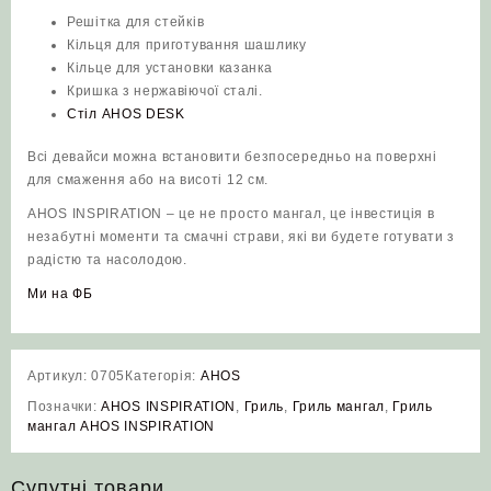
Решітка для стейків
Кільця для приготування шашлику
Кільце для установки казанка
Кришка з нержавіючої сталі.
Стіл AHOS DESK
Всі девайси можна встановити безпосередньо на поверхні
для смаження або на висоті 12 см.
AHOS INSPIRATION – це не просто мангал, це інвестиція в
незабутні моменти та смачні страви, які ви будете готувати з
радістю та насолодою.
Ми на ФБ
Артикул:
0705
Категорія:
AHOS
Позначки:
AHOS INSPIRATION
,
Гриль
,
Гриль мангал
,
Гриль
мангал AHOS INSPIRATION
Супутні товари