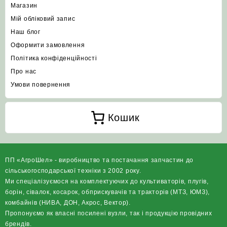
Магазин
Мій обліковий запис
Наш блог
Оформити замовлення
Політика конфіденційності
Про нас
Умови повернення
Кошик
ПП «АгроШел» - виробництво та постачання запчастин до
сільськогосподарської техніки з 2002 року.
Ми спеціалізуємося на комплектуючих до культиваторів, плугів,
борін, сівалок, косарок, обприскувачів та тракторів (МТЗ, ЮМЗ),
комбайнів (НИВА, ДОН, Акрос, Вектор).
Пропонуємо як власні посилені вузли, так і продукцію провідних
брендів.