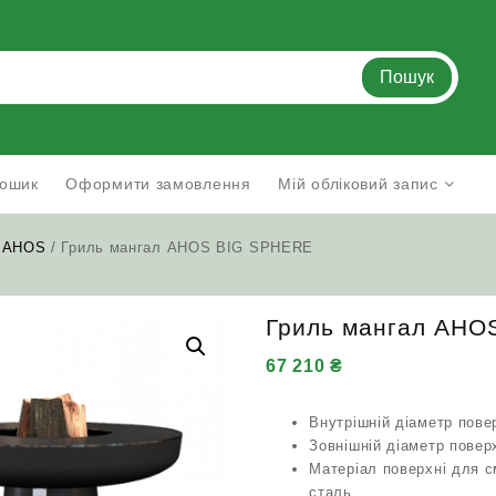
Пошук
ошик
Оформити замовлення
Мій обліковий запис
/
AHOS
/ Гриль мангал AHOS BIG SPHERE
Гриль мангал AHO
67 210
₴
Внутрішній діаметр пове
Зовнішній діаметр повер
Матеріал поверхні для 
сталь