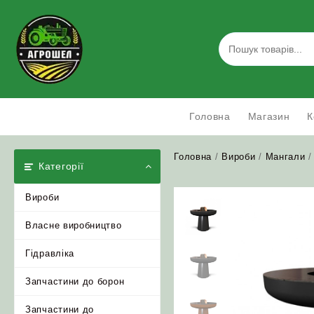
Skip
to
content
Головна
Магазин
К
Головна
/
Вироби
/
Мангали
Категорії
Вироби
Власне виробництво
Гідравліка
Запчастини до борон
Запчастини до