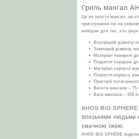
Гриль мангал 
Це не просто мангал, це с
приготування їжі на свіжом
вибором для тих, хто ціну
Внутрішній діаметр п
Зовнішній діаметр по
Матеріал поверхні д
Покриття поверхні дл
Матеріал корпусу ма
Покриття корпусу ман
Пристрій полегшеного
Висота мангала – 75 
Вага мангала – 105 кг
AHOS BIG SPHERE – 
близькими людьми н
смачною їжею.
AHOS BIG SPHERE відрізня