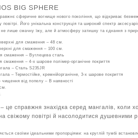
AHOS BIG SPHERE
правжнє сферичне вогнище нового покоління, що відкриває безме
у повітрі. Його унікальна конструкція та широкий спектр аксесуар
є не лише смачну їжу, але й атмосферу затишку та єднання з при
оверхні для смаження – 48 см.
верхні для смаження – 100 см.
ля смаження – Вуглецева сталь
я смаження – 4-х шарове полімер-органічне покриття
нгала – Сталь S235JR
гала – Термостійке, кремнійорганічне, 3-х шарове покриття
 чищення від попелу – В наявності
см.
.
це справжня знахідка серед мангалів, коли хо
а свіжому повітрі й насолодитися душевними 
ється своїми ідеальними пропорціями: на круглій тумбі встанов