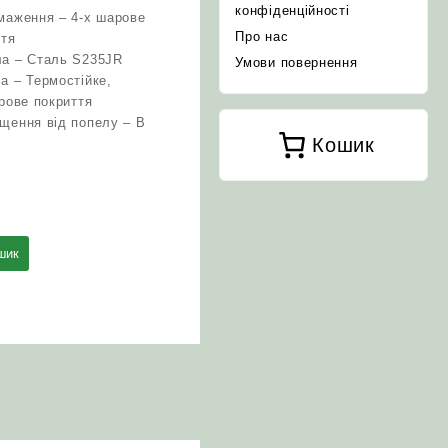
конфіденційності
маження – 4-х шарове
Про нас
ття
ла – Сталь S235JR
Умови повернення
а – Термостійке,
арове покриття
щення від попелу – В
Кошик
шик