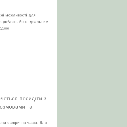
жні можливості для
ів роблять його ідеальним
родою.
четься посидіти з
розмовами та
лена сферична чаша. Для