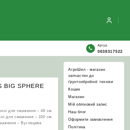
Артур
0638317522
АгроШел - магазин
запчастин до
ґрунтообробної техніки
S BIG SPHERE
Кошик
Магазин
Мій обліковий запис
рхні для смаження – 48 см.
Наш блог
хні для смаження – 100 см.
Оформити замовлення
смаження – Вуглецева
Політика