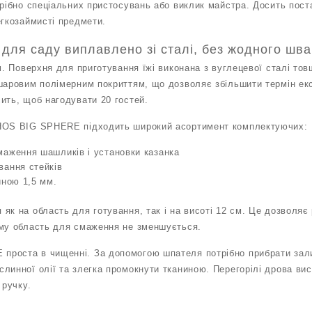
рібно спеціальних пристосувань або виклик майстра. Досить постав
егкозаймисті предмети.
для саду виплавлено зі сталі, без жодного шва
см. Поверхня для приготування їжі виконана з вуглецевої сталі т
шаровим полімерним покриттям, що дозволяє збільшити термін екс
ить, щоб нагодувати 20 гостей.
HOS BIG SPHERE підходить широкий асортимент комплектуючих:
маження шашликів і установки казанка
вання стейків
иною 1,5 мм.
як на область для готування, так і на висоті 12 см. Це дозволяє
ому область для смаження не зменшується.
роста в чищенні. За допомогою шпателя потрібно прибрати зали
линної олії та злегка промокнути тканиною. Перегорілі дрова вис
 ручку.