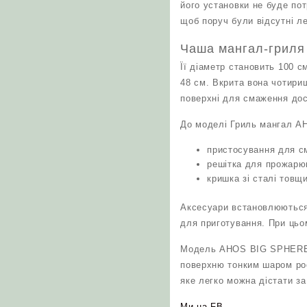
його установки не буде пот
щоб поруч були відсутні л
Чаша мангал-гриля 
Її діаметр становить 100 
48 см. Вкрита вона чотири
поверхні для смаження дос
До моделі Гриль мангал A
пристосування для с
решітка для прожарю
кришка зі сталі товщ
Аксесуари встановлюються 
для приготування. При ць
Модель AHOS BIG SPHERE п
поверхню тонким шаром рос
яке легко можна дістати за
Ми на FB