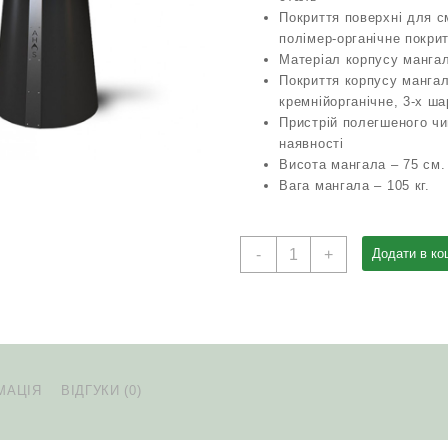
Покриття поверхні для с
полімер-органічне покри
Матеріал корпусу манга
Покриття корпусу мангал
кремнійорганічне, 3-х ш
Пристрій полегшеного чи
наявності
Висота мангала – 75 см.
Вага мангала – 105 кг.
Гриль
-
+
Додати в ко
мангал
AHOS
BIG
SPHERE
кількість
МАЦІЯ
ВІДГУКИ (0)