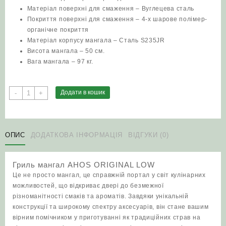
Матеріал поверхні для смаження – Вуглецева сталь
Покриття поверхні для смаження – 4-х шарове полімер-
органічне покриття
Матеріал корпусу мангала – Сталь S235JR
Висота мангала – 50 см.
Вага мангала – 97 кг.
Гриль
Додати в кошик
-
+
мангал
AHOS
ORIGINAL
LOW
ОПИС
ДОДАТКОВА ІНФОРМАЦІЯ
ВІДГУКИ (0)
кількість
Гриль мангал AHOS ORIGINAL LOW
Це не просто мангал, це справжній портал у світ кулінарних
можливостей, що відкриває двері до безмежної
різноманітності смаків та ароматів. Завдяки унікальній
конструкції та широкому спектру аксесуарів, він стане вашим
вірним помічником у приготуванні як традиційних страв на