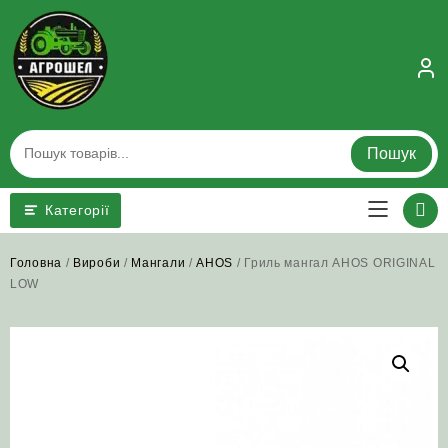
Skip
to
content
Пошук
Категорії
Головна
/
Вироби
/
Мангали
/
AHOS
/ Гриль мангал AHOS ORIGINAL
LOW