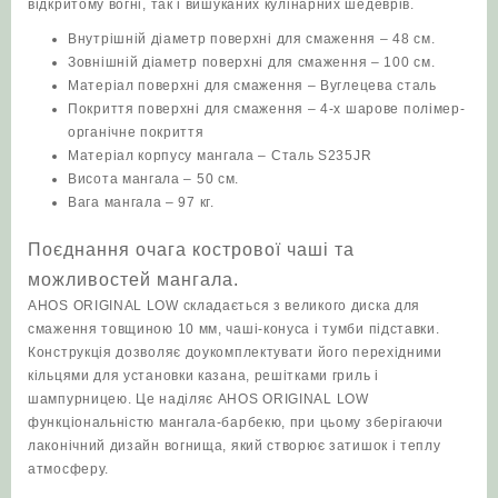
відкритому вогні, так і вишуканих кулінарних шедеврів.
Внутрішній діаметр поверхні для смаження – 48 см.
Зовнішній діаметр поверхні для смаження – 100 см.
Матеріал поверхні для смаження – Вуглецева сталь
Покриття поверхні для смаження – 4-х шарове полімер-
органічне покриття
Матеріал корпусу мангала – Сталь S235JR
Висота мангала – 50 см.
Вага мангала – 97 кг.
Поєднання очага кострової чаші та
можливостей мангала.
AHOS ORIGINAL LOW складається з великого диска для
смаження товщиною 10 мм, чаші-конуса і тумби підставки.
Конструкція дозволяє доукомплектувати його перехідними
кільцями для установки казана, решітками гриль і
шампурницею. Це наділяє AHOS ORIGINAL LOW
функціональністю мангала-барбекю, при цьому зберігаючи
лаконічний дизайн вогнища, який створює затишок і теплу
атмосферу.