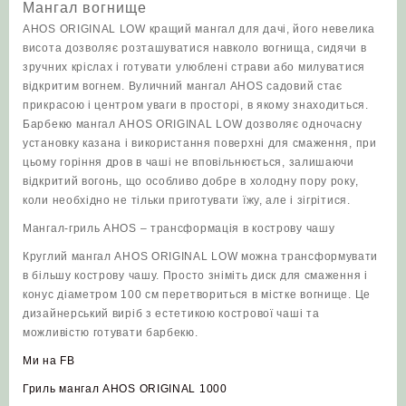
Мангал вогнище
AHOS ORIGINAL LOW кращий мангал для дачі, його невелика
висота дозволяє розташуватися навколо вогнища, сидячи в
зручних кріслах і готувати улюблені страви або милуватися
відкритим вогнем. Вуличний мангал AHOS садовий стає
прикрасою і центром уваги в просторі, в якому знаходиться.
Барбекю мангал AHOS ORIGINAL LOW дозволяє одночасну
установку казана і використання поверхні для смаження, при
цьому горіння дров в чаші не вповільнюється, залишаючи
відкритий вогонь, що особливо добре в холодну пору року,
коли необхідно не тільки приготувати їжу, але і зігрітися.
Мангал-гриль AHOS – трансформація в кострову чашу
Круглий мангал AHOS ORIGINAL LOW можна трансформувати
в більшу кострову чашу. Просто зніміть диск для смаження і
конус діаметром 100 см перетвориться в містке вогнище. Це
дизайнерський виріб з естетикою кострової чаші та
можливістю готувати барбекю.
Ми на FB
Гриль мангал AHOS ORIGINAL 1000