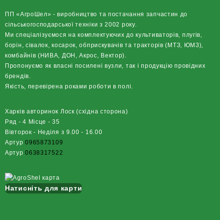
ПП «АгроШел» - виробництво та постачання запчастин до
сільськогосподарської техніки з 2002 року.
Ми спеціалізуємося на комплектуючих до культиваторів, плугів,
борін, сівалок, косарок, обприскувачів та тракторів (МТЗ, ЮМЗ),
комбайнів (НИВА, ДОН, Акрос, Вектор).
Пропонуємо як власні посилені вузли, так і продукцію провідних
брендів.
Якість, перевірена роками роботи в полі.
Харків авторинок Лоск (східна сторона)
Ряд - 4 Місце - 35
Вівторок - Неділя з 9.00 - 16.00
Артур
0965873109
Артур
0638317522
Натисніть для карти