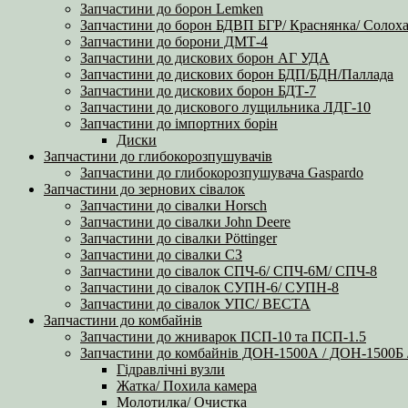
Запчастини до борон Lemken
Запчастини до борон БДВП БГР/ Краснянка/ Солоха
Запчастини до борони ДМТ-4
Запчастини до дискових борон АГ УДА
Запчастини до дискових борон БДП/БДН/Паллада
Запчастини до дискових борон БДТ-7
Запчастини до дискового лущильника ЛДГ-10
Запчастини до імпортних борін
Диски
Запчастини до глибокорозпушувачів
Запчастини до глибокорозпушувача Gaspardo
Запчастини до зернових сівалок
Запчастини до сівалки Horsch
Запчастини до сівалки John Deere
Запчастини до сівалки Pöttinger
Запчастини до сівалки СЗ
Запчастини до сівалок СПЧ-6/ СПЧ-6М/ СПЧ-8
Запчастини до сівалок СУПН-6/ СУПН-8
Запчастини до сівалок УПС/ ВЕСТА
Запчастини до комбайнів
Запчастини до жниварок ПСП-10 та ПСП-1.5
Запчастини до комбайнів ДОН-1500А / ДОН-1500
Гідравлічні вузли
Жатка/ Похила камера
Молотилка/ Очистка