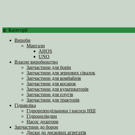
Категорії
Вироби
Мангали
AHOS
UNO
Власне виробництво
Запчастини для борін
Запчастини для зернових сівалок
Запчастини для комбайнів
Запчастини для косарок
Запчастини для культиваторів
Запчастини для плугів
Запчастини для тракторів
Гідравліка
Гідророзподільники і насоси НШ
Гідроциліндри
Насос дозатори
Запчастини до борон
Диски до дискових агрегатів