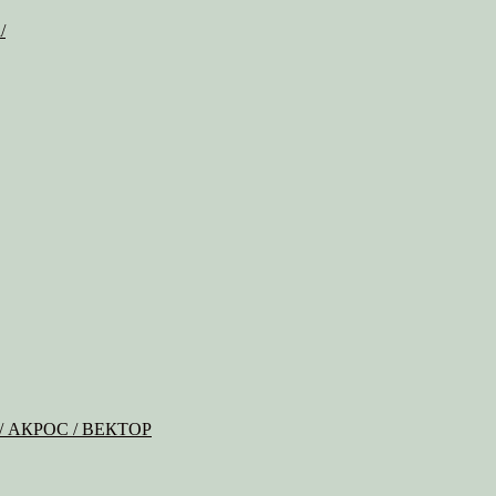
/
Б / АКРОС / ВЕКТОР