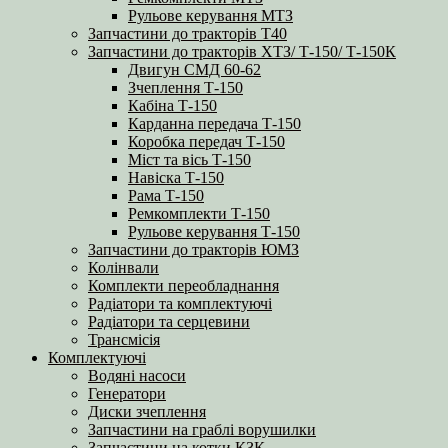
Рульове керування МТЗ
Запчастини до тракторів Т40
Запчастини до тракторів ХТЗ/ Т-150/ Т-150К
Двигун СМД 60-62
Зчеплення Т-150
Кабіна Т-150
Карданна передача Т-150
Коробка передач Т-150
Міст та вісь Т-150
Навіска Т-150
Рама Т-150
Ремкомплекти Т-150
Рульове керування Т-150
Запчастини до тракторів ЮМЗ
Колінвали
Комплекти переобладнання
Радіатори та комплектуючі
Радіатори та серцевини
Трансмісія
Комплектуючі
Водяні насоси
Генератори
Диски зчеплення
Запчастини на граблі ворушилки
Запчастини на котки КЗК