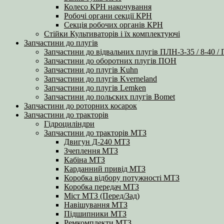
Колесо КРН накочування
Робочі органи секції КРН
Секція робочих органів КРН
Стійки Культиваторів і їх комплектуючі
Запчастини до плугів
Запчастини до відвальних плугів ПЛН-3-35 / 8-40 /
Запчастини до оборотних плугів ПОН
Запчастини до плугів Kuhn
Запчастини до плугів Kverneland
Запчастини до плугів Lemken
Запчастини до польских плугів Bomet
Запчастини до роторних косарок
Запчастини до тракторів
Гідроциліндри
Запчастини до тракторів МТЗ
Двигун Д-240 МТЗ
Зчеплення МТЗ
Кабіна МТЗ
Карданний привід МТЗ
Коробка відбору потужності МТЗ
Коробка передач МТЗ
Міст МТЗ (Перед/Зад)
Навішування МТЗ
Підшипники МТЗ
Ремкомплекти МТЗ