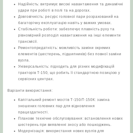
Надійність: витримує високі навантаження та динамічні
удари при роботі в полі та на дорогах.
Довговічність: ресурс головної пари розрахований на
багаторічну експлуатацію навіть у важких умовах.
Стабільність роботи: забезпечує плавність руху та
рівномірний розподіл навантаження на інші елементи
трансмісії.
Ремонтопридатність: можливість заміни окремих
елементів (шестерень, підшипників) без повної заміни
вузла.
Універсальність: підходить для різних модифікацій
тракторів Т‑150, що робить її стандартною позицією у
сервісних центрах.
Варіанти використання:
Капітальний ремонт мостів Т‑150/Т‑150К: заміна
зношених головних пар для відновлення
працездатності.
Планове технічне обслуговування: встановлення нових
шестерень при виявленні зносу або пошкоджень.
Модернізація: використання нових вузлів для