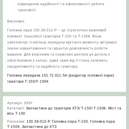
підвищення надійності та ефективності роботи
трансмісії.
Висновок:
Головна пара 150.38.013-Р – це стратегічно важливий
елемент трансмісії тракторів Т‑150 та Т‑150К. Вона
забезпечує стабільну передачу крутного моменту, витримує
значні навантаження та гарантує довговічність роботи
машини. Для власників та сервісних центрів ця деталь є
обов’язковою у запасі, адже саме від її стану залежить
продуктивність та надійність трактора.
Головна передача 151.72.011-5А (редуктор головної пари)
трактори Т-150/Т-150К
Артикул:
3097
Категорії:
Запчастини до тракторів ХТЗ/ Т-150/ Т-150К
,
Міст та
вісь Т-150
Позначки:
150.38.013‑Р
,
Головна пара Т‑150
,
Головна пара
Т‑150К
,
Запчастини до ХТЗ