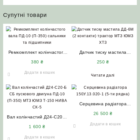
Супутні товари
Ремкомплект колінчастого
Датчик тиску мастила
вала ПД-10 (П-350)
ДД-6М (2 контакти) трактор
380
₴
250
₴
сальники та підшипники
МТЗ ЮМЗ ХТЗ
Додати в кошик
Читати далі
Серцевина радіатора
150У.13.020-1 (5-ти рядна)
26 500
₴
Вал колінчастий Д24-С20-Б
НИВА СК 5
СБ пускового двигуна ПД-10
Додати в кошик
1 600
₴
(П-350) МТЗ ЮМЗ Т-150
НИВА СК-5
Додати в кошик