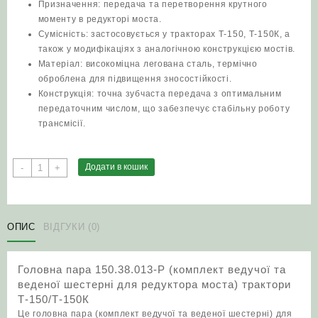
Призначення: передача та перетворення крутного
моменту в редукторі моста.
Сумісність: застосовується у тракторах Т‑150, Т‑150К, а
також у модифікаціях з аналогічною конструкцією мостів.
Матеріал: високоміцна легована сталь, термічно
оброблена для підвищення зносостійкості.
Конструкція: точна зубчаста передача з оптимальним
передаточним числом, що забезпечує стабільну роботу
трансмісії.
Головна
Додати в кошик
-
+
пара
150.38.013-
Р
(комплект
ОПИС
ВІДГУКИ (0)
ведучої
та
Головна пара 150.38.013-Р (комплект ведучої та
веденої
веденої шестерні для редуктора моста) трактори
шестерні
Т‑150/Т‑150К
для
Це головна пара (комплект ведучої та веденої шестерні) для
редуктора