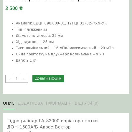
3 500
₴
Аналоги: ЕДЦГ 098.000-01, 12ГЦП32×32-ФУ.9-УК
Тип: плунжерний
Діаметр плунжера: 32 мм
Хід плунжера: 25 мм
Тиск: номінальний – 16 мПа/ максимальний – 20 мПа
Сила поштовху на плунжері: номінальна – 9 кН
Вага: 2.1 кг
Гідроциліндр
Додати в кошик
-
+
ГА-83000
варіатора
жатки
ДОН-1500А/
ОПИС
ДОДАТКОВА ІНФОРМАЦІЯ
ВІДГУКИ (0)
Б
Акрос
Гідроциліндр ГА-83000 варіатора жатки
Вектор
ДОН-1500А/Б Акрос Вектор
кількість