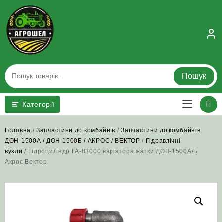
Skip
to
content
Пошук
Категорії
Головна
/
Запчастини до комбайнів
/
Запчастини до комбайнів
ДОН-1500А / ДОН-1500Б / АКРОС / ВЕКТОР
/
Гідравлічні
вузли
/ Гідроциліндр ГА-83000 варіатора жатки ДОН-1500А/Б
Акрос Вектор