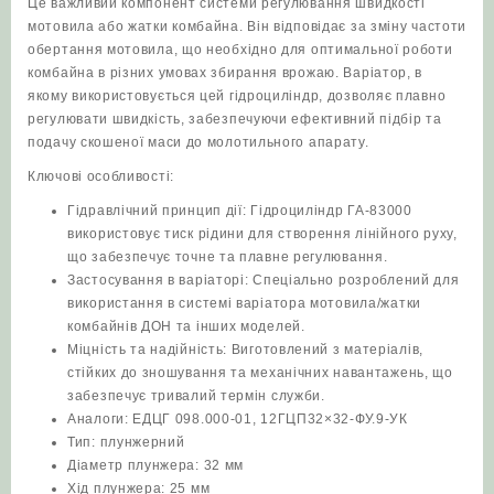
Це важливий компонент системи регулювання швидкості
мотовила або жатки комбайна. Він відповідає за зміну частоти
обертання мотовила, що необхідно для оптимальної роботи
комбайна в різних умовах збирання врожаю. Варіатор, в
якому використовується цей гідроциліндр, дозволяє плавно
регулювати швидкість, забезпечуючи ефективний підбір та
подачу скошеної маси до молотильного апарату.
Ключові особливості:
Гідравлічний принцип дії: Гідроциліндр ГА-83000
використовує тиск рідини для створення лінійного руху,
що забезпечує точне та плавне регулювання.
Застосування в варіаторі: Спеціально розроблений для
використання в системі варіатора мотовила/жатки
комбайнів ДОН та інших моделей.
Міцність та надійність: Виготовлений з матеріалів,
стійких до зношування та механічних навантажень, що
забезпечує тривалий термін служби.
Аналоги: ЕДЦГ 098.000-01, 12ГЦП32×32-ФУ.9-УК
Тип: плунжерний
Діаметр плунжера: 32 мм
Хід плунжера: 25 мм