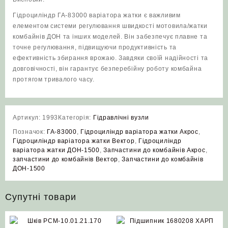
Гідроциліндр ГА-83000 варіатора жатки є важливим
елементом системи регулювання швидкості мотовила/жатки
комбайнів ДОН та інших моделей. Він забезпечує плавне та
точне регулювання, підвищуючи продуктивність та
ефективність збирання врожаю. Завдяки своїй надійності та
довговічності, він гарантує безперебійну роботу комбайна
протягом тривалого часу.
Артикул:
1993
Категорія:
Гідравлічні вузли
Позначок:
ГА-83000
,
Гідроциліндр варіатора жатки Акрос
,
Гідроциліндр варіатора жатки Вектор
,
Гідроциліндр
варіатора жатки ДОН-1500
,
Запчастини до комбайнів Акрос
,
запчастини до комбайнів Вектор
,
Запчастини до комбайнів
ДОН-1500
Супутні товари