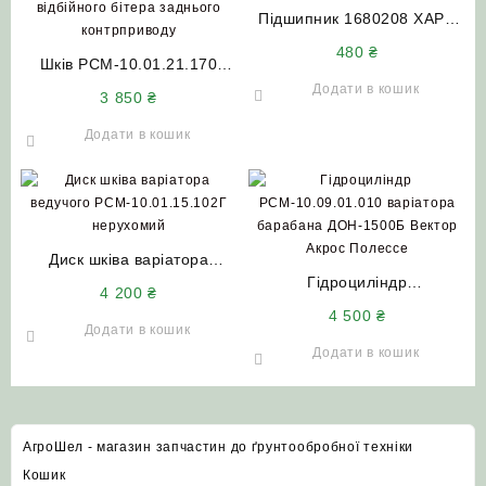
Підшипник 1680208 ХАРП
НИВА СК-5 ДОН-1500 Акрос
480
₴
Шків РСМ-10.01.21.170
Вектор
відбійного бітера заднього
Додати в кошик
3 850
₴
контрприводу (алюміній)
ДОН-1500
Додати в кошик
Диск шківа варіатора
ведучого
Гідроциліндр
4 200
₴
РСМ-10.01.15.102Г
РСМ-10.09.01.010
4 500
₴
нерухомий ДОН-1500
варіатора барабана
Додати в кошик
АКРОС ВЕКТОР
ДОН-1500Б Вектор Акрос
Додати в кошик
Полессе
АгроШел - магазин запчастин до ґрунтообробної техніки
Кошик