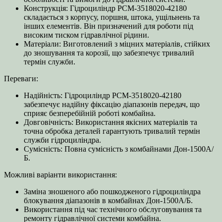
Конструкція: Гідроциліндр РСМ-3518020-42180
складається з корпусу, поршня, штока, ущільнень та
інших елементів. Він призначений для роботи під
високим тиском гідравлічної рідини.
Матеріали: Виготовлений з міцних матеріалів, стійких
до зношування та корозії, що забезпечує тривалий
термін служби.
Переваги:
Надійність: Гідроциліндр РСМ-3518020-42180
забезпечує надійну фіксацію діапазонів передач, що
сприяє безперебійній роботі комбайна.
Довговічність: Використання якісних матеріалів та
точна обробка деталей гарантують тривалий термін
служби гідроциліндра.
Сумісність: Повна сумісність з комбайнами Дон-1500А/
Б.
Можливі варіанти використання:
Заміна зношеного або пошкодженого гідроциліндра
блокування діапазонів в комбайнах Дон-1500А/Б.
Використання під час технічного обслуговування та
ремонту гідравлічної системи комбайна.