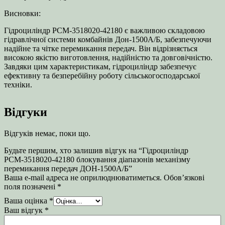
Висновки:
Гідроциліндр РСМ-3518020-42180 є важливою складовою
гідравлічної системи комбайнів Дон-1500А/Б, забезпечуючи
надійне та чітке перемикання передач. Він відрізняється
високою якістю виготовлення, надійністю та довговічністю.
Завдяки цим характеристикам, гідроциліндр забезпечує
ефективну та безперебійну роботу сільськогосподарської
техніки.
Відгуки
Відгуків немає, поки що.
Будьте першим, хто залишив відгук на “Гідроциліндр
РСМ-3518020-42180 блокування діапазонів механізму
перемикання передач ДОН-1500А/Б”
Ваша e-mail адреса не оприлюднюватиметься.
Обов’язкові
поля позначені
*
Ваша оцінка
*
Ваш відгук
*