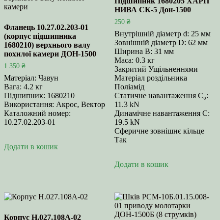
Підшипник 1680205 ХАРП
НИВА СК-5 Дон-1500
250
₴
Фланець 10.27.02.203-01
Внутрішній діаметр d: 25 мм
(корпус підшипника
Зовнішній діаметр D: 62 мм
1680210) верхнього валу
Ширина B: 31 мм
похилої камери ДОН-1500
Маса: 0.3 кг
1 350
₴
Закритий Ущільненнями
Матеріал: Чавун
Матеріал роздільника
Вага: 4.2 кг
Поліамід
Підшипник: 1680210
Статичне навантаження С₀:
Використання: Акрос, Вектор
11.3 kN
Каталожний номер:
Динамічне навантаження С:
10.27.02.203-01
19.5 kN
Сферичне зовнішнє кільце
Так
Додати в кошик
Додати в кошик
Корпус Н.027.108А-02