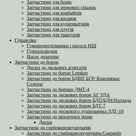
Запчастини для борін
Запчастини для зернових сівалок
Запчастини для комбайнів
Запчастини для косарок
Запчастини для культиваторів
Запчастини для плугів
Запчастини для тракторів
Гідравліка
Гідророзподільники і насоси НШ
Гідроциліндри
Насос дозатори
Запчастини до борон
Диски до дискових агрегатів
Запчастини до борон Lemken
Запчастини до борон БДВП БГР/ Краснянка/
Солоха/
Запчастини до борони ДМТ-4
Запчастини до дискових борон АГ УДА
Запчастини до дискових борон БДП/БДН/Паллада
Запчастини до дискових борон БДТ-7
Запчастини до дискового лущильника ЛДГ-10
Запчастини до імпортних борін
Диски
Запчастини до глибокорозпушувачів
Запчастини до глибокорозпушувача Gaspardo