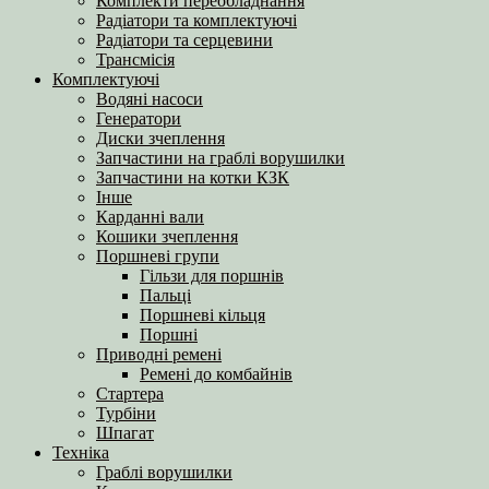
Комплекти переобладнання
Радіатори та комплектуючі
Радіатори та серцевини
Трансмісія
Комплектуючі
Водяні насоси
Генератори
Диски зчеплення
Запчастини на граблі ворушилки
Запчастини на котки КЗК
Інше
Карданні вали
Кошики зчеплення
Поршневі групи
Гільзи для поршнів
Пальці
Поршневі кільця
Поршні
Приводні ремені
Ремені до комбайнів
Стартера
Турбіни
Шпагат
Техніка
Граблі ворушилки