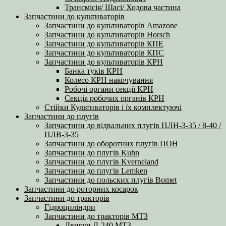
Трансмісія/ Шасі/ Ходова частина
Запчастини до культиваторів
Запчастини до культиваторів Amazone
Запчастини до культиваторів Horsch
Запчастини до культиваторів КПЕ
Запчастини до культиваторів КПС
Запчастини до культиваторів КРН
Банка туків КРН
Колесо КРН накочування
Робочі органи секції КРН
Секція робочих органів КРН
Стійки Культиваторів і їх комплектуючі
Запчастини до плугів
Запчастини до відвальних плугів ПЛН-3-35 / 8-40 /
ПЛВ-3-35
Запчастини до оборотних плугів ПОН
Запчастини до плугів Kuhn
Запчастини до плугів Kverneland
Запчастини до плугів Lemken
Запчастини до польских плугів Bomet
Запчастини до роторних косарок
Запчастини до тракторів
Гідроциліндри
Запчастини до тракторів МТЗ
Двигун Д-240 МТЗ