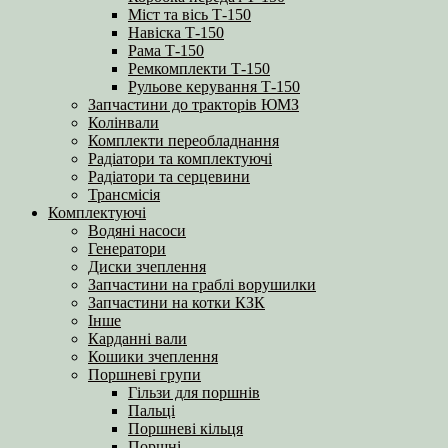
Міст та вісь Т-150
Навіска Т-150
Рама Т-150
Ремкомплекти Т-150
Рульове керування Т-150
Запчастини до тракторів ЮМЗ
Колінвали
Комплекти переобладнання
Радіатори та комплектуючі
Радіатори та серцевини
Трансмісія
Комплектуючі
Водяні насоси
Генератори
Диски зчеплення
Запчастини на граблі ворушилки
Запчастини на котки КЗК
Інше
Карданні вали
Кошики зчеплення
Поршневі групи
Гільзи для поршнів
Пальці
Поршневі кільця
Поршні