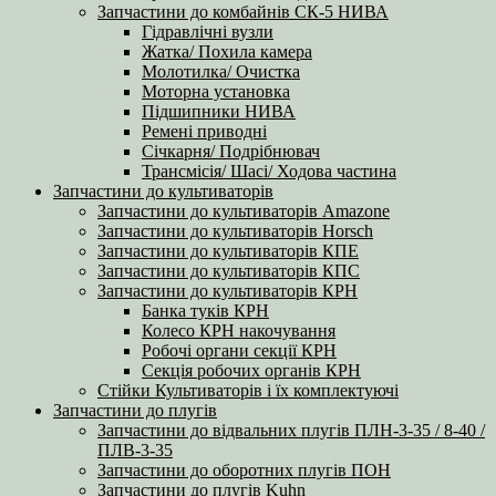
Запчастини до комбайнів СК-5 НИВА
Гідравлічні вузли
Жатка/ Похила камера
Молотилка/ Очистка
Моторна установка
Підшипники НИВА
Ремені приводні
Січкарня/ Подрібнювач
Трансмісія/ Шасі/ Ходова частина
Запчастини до культиваторів
Запчастини до культиваторів Amazone
Запчастини до культиваторів Horsch
Запчастини до культиваторів КПЕ
Запчастини до культиваторів КПС
Запчастини до культиваторів КРН
Банка туків КРН
Колесо КРН накочування
Робочі органи секції КРН
Секція робочих органів КРН
Стійки Культиваторів і їх комплектуючі
Запчастини до плугів
Запчастини до відвальних плугів ПЛН-3-35 / 8-40 /
ПЛВ-3-35
Запчастини до оборотних плугів ПОН
Запчастини до плугів Kuhn