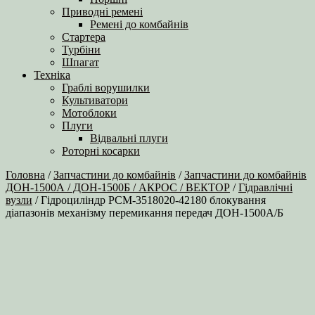
Приводні ремені
Ремені до комбайнів
Стартера
Турбіни
Шпагат
Техніка
Граблі ворушилки
Культиватори
Мотоблоки
Плуги
Відвальні плуги
Роторні косарки
Головна
/
Запчастини до комбайнів
/
Запчастини до комбайнів
ДОН-1500А / ДОН-1500Б / АКРОС / ВЕКТОР
/
Гідравлічні
вузли
/ Гідроциліндр РСМ-3518020-42180 блокування
діапазонів механізму перемикання передач ДОН-1500А/Б