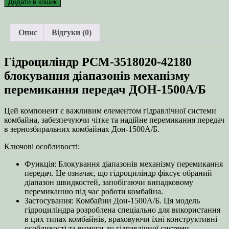
Додати в кошик
42180
блокування
діапазонів
Опис
Відгуки (0)
механізму
перемикання
передач
Гідроциліндр РСМ-3518020-42180
ДОН-1500А/
Б
блокування діапазонів механізму
кількість
перемикання передач ДОН-1500А/Б
Цей компонент є важливим елементом гідравлічної системи
комбайна, забезпечуючи чітке та надійне перемикання передач
в зернозбиральних комбайнах Дон-1500А/Б.
Ключові особливості:
Функція: Блокування діапазонів механізму перемикання
передач. Це означає, що гідроциліндр фіксує обраний
діапазон швидкостей, запобігаючи випадковому
перемиканню під час роботи комбайна.
Застосування: Комбайни Дон-1500А/Б. Ця модель
гідроциліндра розроблена спеціально для використання
в цих типах комбайнів, враховуючи їхні конструктивні
особливості та вимоги до гідравлічної системи.