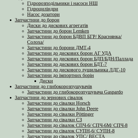
Гідророзподільники і насоси НШ
Гідроциліндри
Насос дозатори
Запчастини до борон
Диски до дискових агрегатів
Запчастини до борон Lemken
Запчастини до борон БДВП БГР/ Краснянка/
Солоха/
Запчастини до борони ДМТ-4
Запчастини до дискових борон АГ УДА
Запчастини до дискових борон БДП/БДН/Паллада
Запчастини до дискових борон БДТ-7
Запчастини до дискового лущильника ЛДГ-10
Запчастини до імпортних борін
Диски
Запчастини до глибокорозпушувачів
Запчастини до глибокорозпушувача Gaspardo
Запчастини до зернових сівалок
Запчастини до сівалки Horsch
Запчастини до сівалки John Deere
Запчастини до сівалки Pöttinger
Запчастини до сівалки СЗ
Запчастини до сівалок СПЧ-6/ СПЧ-6М/ СПЧ-8
Запчастини до сівалок СУПН-6/ СУПН-8
Запчастини до сівалок УПС/ ВЕСТА