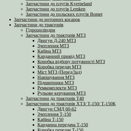
Запчастини до плугів Kverneland
Запчастини до плугів Lemken
Запчастини до польских плугів Bomet
Запчастини до роторних косарок
Запчастини до тракторів
Гідроциліндри
Запчастини до тракторів МТЗ
Двигун Д-240 МТЗ
Зчеплення МТЗ
Кабіна МТЗ
Карданний привід МТЗ
Коробка відбору потужності МТЗ
Коробка передач МТЗ
Міст МТЗ (Перед/Зад)
Навішування МТЗ
Підшипники МТЗ
Ремкомплекти МТЗ
Рульове керування МТЗ
Запчастини до тракторів Т40
Запчастини до тракторів ХТЗ/ Т-150/ Т-150К
Двигун СМД 60-62
Зчеплення Т-150
Кабіна Т-150
Карданна передача Т-150
Коробка передач Т-150