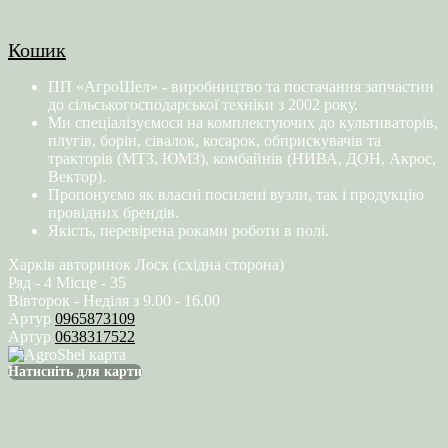
Кошик
ПП «АгроШел» - виробництво та постачання запчастин
до сільськогосподарської техніки з 2002 року.
Ми спеціалізуємося на комплектуючих до культиваторів,
плугів, борін, сівалок, косарок, обприскувачів та
тракторів (МТЗ, ЮМЗ), комбайнів (НИВА, ДОН, Акрос,
Вектор).
Пропонуємо як власні посилені вузли, так і продукцію
провідних брендів.
Якість, перевірена роками роботи в полі.
Харків авторинок Лоск (східна сторона)
Ряд - 4 Місце - 35
Вівторок - Неділя з 9.00 - 16.00
Артур
0965873109
Артур
0638317522
Натисніть для карти