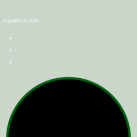
АгроШел © 2026