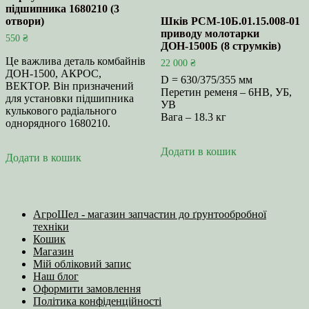
підшипника 1680210 (3
отвори)
Шків РСМ-10Б.01.15.008-01
приводу молотарки
550
₴
ДОН-1500Б (8 струмків)
Це важлива деталь комбайнів
22 000
₴
ДОН-1500, АКРОС,
D = 630/375/355 мм
ВЕКТОР. Він призначений
Перетин ременя – 6НВ, УБ,
для установки підшипника
УВ
кулькового радіального
Вага – 18.3 кг
однорядного 1680210.
Додати в кошик
Додати в кошик
АгроШел - магазин запчастин до ґрунтообробної
техніки
Кошик
Магазин
Мій обліковий запис
Наш блог
Оформити замовлення
Політика конфіденційності