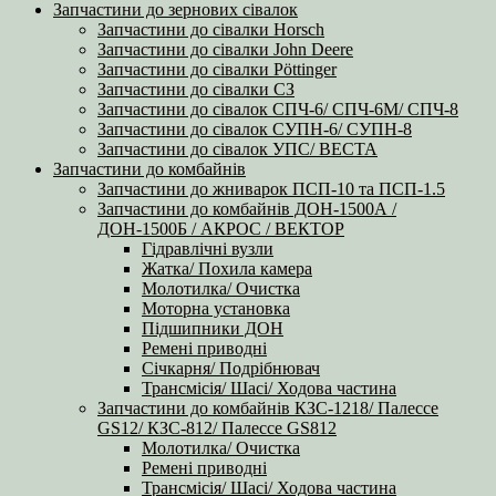
Запчастини до зернових сівалок
Запчастини до сівалки Horsch
Запчастини до сівалки John Deere
Запчастини до сівалки Pöttinger
Запчастини до сівалки СЗ
Запчастини до сівалок СПЧ-6/ СПЧ-6М/ СПЧ-8
Запчастини до сівалок СУПН-6/ СУПН-8
Запчастини до сівалок УПС/ ВЕСТА
Запчастини до комбайнів
Запчастини до жниварок ПСП-10 та ПСП-1.5
Запчастини до комбайнів ДОН-1500А /
ДОН-1500Б / АКРОС / ВЕКТОР
Гідравлічні вузли
Жатка/ Похила камера
Молотилка/ Очистка
Моторна установка
Підшипники ДОН
Ремені приводні
Січкарня/ Подрібнювач
Трансмісія/ Шасі/ Ходова частина
Запчастини до комбайнів КЗС-1218/ Палессе
GS12/ КЗС-812/ Палессе GS812
Молотилка/ Очистка
Ремені приводні
Трансмісія/ Шасі/ Ходова частина