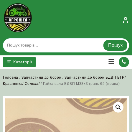
Skip
to
content
Пошук
Категорії
Головна
/
Запчастини до борон
/
Запчастини до борон БДВП БГР/
Краснянка/ Солоха/
/ Гайка вала БДВП М38х3 грань 65 (права)