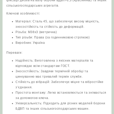
фіксації дисків на валу борони БДВП-6,3 (Краснянка) та інших
сільськогосподарських агрегатів.
Ключові особливості:
Матеріал: Сталь 45, що забезпечує високу міцність,
зносостійкість та стійкість до деформацій.
Різьба: М38х3 (метрична)
Тип різьби: Права (за годинниковою стрілкою)
Виробник: Україна
Переваги:
Надійність: Виготовлена з якісних матеріалів та
відповідає всім стандартам ГОСТ.
Зносостійкість: Завдяки термічній обробці та
цинкуванню має тривалий термін служби.
Стійкість до вібрацій: Забезпечує міцне та вібростійке
з’єднання.
Простота монтажу: Легко встановлюється та знімається
за допомогою ключа.
Універсальність: Підходить для різних моделей борони
БДВП та інших сільськогосподарських машин.