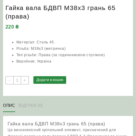
Гайка вала БДВП М38х3 грань 65
(права)
220
₴
Матеріал: Сталь 45.
Різьба: М38х3 (метрична)
Тип різьби: Права (за годинниковою стрілкою)
Виробник: Україна
Гайка
Додати в кошик
-
+
вала
БДВП
М38х3
грань
ОПИС
ВІДГУКИ (0)
65
(права)
Гайка вала БДВП М38х3 грань 65 (права)
кількість
Це високоякісний кріпильний елемент, призначений для