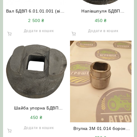
Вал БДВП 6.01.01.001 (вісь)
Напівшпуля БДВП
лівий довгий L=1500
07.01.013/1 (упор) старого
2 500
₴
450
₴
(квадрат 40х40)
зразка
Додати в кошик
Додати в кошик
Шайба упорна БДВП
07.01.010 кінцева
450
₴
(видавлений квадрат)
Додати в кошик
Втулка 3М 01.014 борони
БДВП Краснянка Солоха