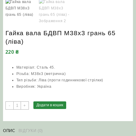
Гайка вала БДВП М38х3 грань 65
(ліва)
220
₴
Матеріал: Сталь 45.
Різьба: М38х3 (метрична)
Тип різьби: Ліва (проти годинникової стрілки)
Виробник: Україна
Гайка
Додати в кошик
-
+
вала
БДВП
М38х3
грань
ОПИС
ВІДГУКИ (0)