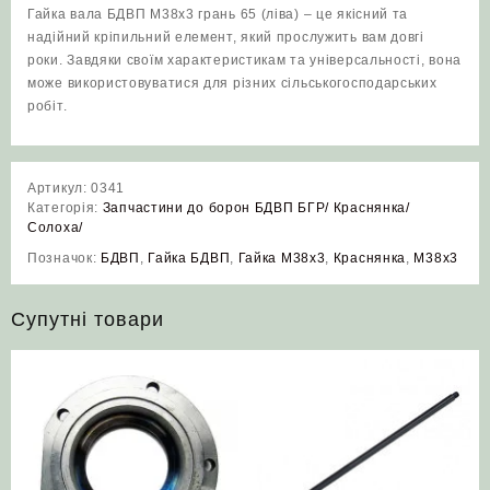
Гайка вала БДВП М38х3 грань 65 (ліва) – це якісний та
надійний кріпильний елемент, який прослужить вам довгі
роки. Завдяки своїм характеристикам та універсальності, вона
може використовуватися для різних сільськогосподарських
робіт.
Артикул:
0341
Категорія:
Запчастини до борон БДВП БГР/ Краснянка/
Солоха/
Позначок:
БДВП
,
Гайка БДВП
,
Гайка М38х3
,
Краснянка
,
М38х3
Супутні товари