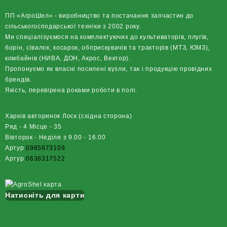
ПП «АгроШел» - виробництво та постачання запчастин до
сільськогосподарської техніки з 2002 року.
Ми спеціалізуємося на комплектуючих до культиваторів, плугів,
борін, сівалок, косарок, обприскувачів та тракторів (МТЗ, ЮМЗ),
комбайнів (НИВА, ДОН, Акрос, Вектор).
Пропонуємо як власні посилені вузли, так і продукцію провідних
брендів.
Якість, перевірена роками роботи в полі.
Харків авторинок Лоск (східна сторона)
Ряд - 4 Місце - 35
Вівторок - Неділя з 9.00 - 16.00
Артур
0965873109
Артур
0638317522
Натисніть для карти