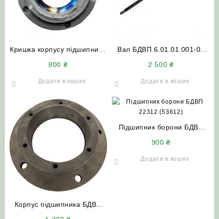
Кришка корпусу підшипника
Вал БДВП 6.01.01.001-01
БПРР-4.2.02.00.009М
(вісь) правий довгий L=1500
800
₴
2 500
₴
борони Фрегат БПД
(квадрат 40х40)
(сталева)
Додати в кошик
Додати в кошик
Підшипник борони БДВП
22312 (53612)
900
₴
Додати в кошик
Корпус підшипника БДВП
07.01.002 Краснянка