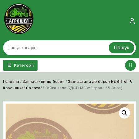
Skip
to
content
Пошук
Категорії
Головна
/
Запчастини до борон
/
Запчастини до борон БДВП БГР/
Краснянка/ Солоха/
/ Гайка вала БДВП М38х3 грань 65 (ліва)