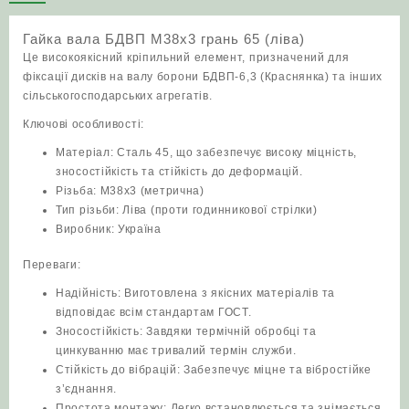
65
(ліва)
Гайка вала БДВП М38х3 грань 65 (ліва)
кількість
Це високоякісний кріпильний елемент, призначений для
фіксації дисків на валу борони БДВП-6,3 (Краснянка) та інших
сільськогосподарських агрегатів.
Ключові особливості:
Матеріал: Сталь 45, що забезпечує високу міцність,
зносостійкість та стійкість до деформацій.
Різьба: М38х3 (метрична)
Тип різьби: Ліва (проти годинникової стрілки)
Виробник: Україна
Переваги:
Надійність: Виготовлена з якісних матеріалів та
відповідає всім стандартам ГОСТ.
Зносостійкість: Завдяки термічній обробці та
цинкуванню має тривалий термін служби.
Стійкість до вібрацій: Забезпечує міцне та вібростійке
з’єднання.
Простота монтажу: Легко встановлюється та знімається