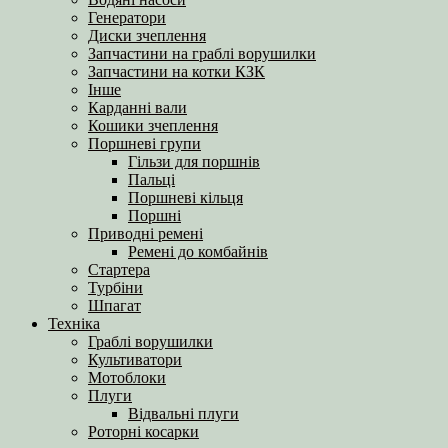
Генератори
Диски зчеплення
Запчастини на граблі ворушилки
Запчастини на котки КЗК
Інше
Карданні вали
Кошики зчеплення
Поршневі групи
Гільзи для поршнів
Пальці
Поршневі кільця
Поршні
Приводні ремені
Ремені до комбайнів
Стартера
Турбіни
Шпагат
Техніка
Граблі ворушилки
Культиватори
Мотоблоки
Плуги
Відвальні плуги
Роторні косарки