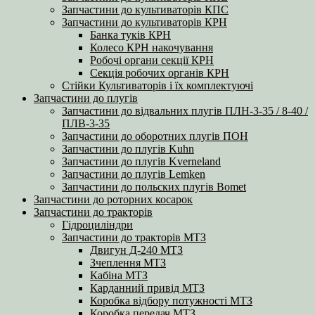
Запчастини до культиваторів КПС
Запчастини до культиваторів КРН
Банка туків КРН
Колесо КРН накочування
Робочі органи секції КРН
Секція робочих органів КРН
Стійки Культиваторів і їх комплектуючі
Запчастини до плугів
Запчастини до відвальних плугів ПЛН-3-35 / 8-40 /
ПЛВ-3-35
Запчастини до оборотних плугів ПОН
Запчастини до плугів Kuhn
Запчастини до плугів Kverneland
Запчастини до плугів Lemken
Запчастини до польских плугів Bomet
Запчастини до роторних косарок
Запчастини до тракторів
Гідроциліндри
Запчастини до тракторів МТЗ
Двигун Д-240 МТЗ
Зчеплення МТЗ
Кабіна МТЗ
Карданний привід МТЗ
Коробка відбору потужності МТЗ
Коробка передач МТЗ