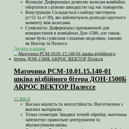
Функція: Диференціал дозволяє колесам комбайна
обертатися з різною швидкістю під час поворотів.
Конструкція: Складається з набору шестерень
(z=51 та z=39), які забезпечують розподіл крутного
моменту між колесами.
Сумісність: Диференціал призначений для
використання в комбайнах Дон-1500, але також,
може бути сумісним з іншими моделями, такими
як Вектор та Палессе.
Додати в кошик
Маточина РСМ-10.01.15.140-01
шківа відбійного бітера ДОН-1500Б
АКРОС ВЕКТОР Палессе
11 800
₴
Висока міцність та зносостійкість: Виготовлена з
якісних матеріалів.
Точна геометрія: Завдяки точній обробці, маточина
забезпечує правильне центрування та
збалансування шківа.