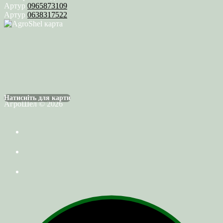
Артур
0965873109
Артур
0638317522
Натисніть для карти
АгроШел © 2026