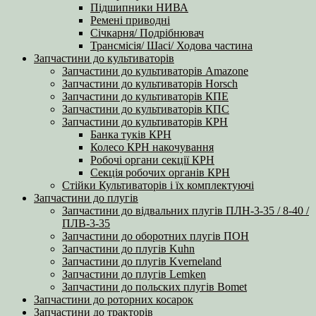
Підшипники НИВА
Ремені приводні
Січкарня/ Подрібнювач
Трансмісія/ Шасі/ Ходова частина
Запчастини до культиваторів
Запчастини до культиваторів Amazone
Запчастини до культиваторів Horsch
Запчастини до культиваторів КПЕ
Запчастини до культиваторів КПС
Запчастини до культиваторів КРН
Банка туків КРН
Колесо КРН накочування
Робочі органи секції КРН
Секція робочих органів КРН
Стійки Культиваторів і їх комплектуючі
Запчастини до плугів
Запчастини до відвальних плугів ПЛН-3-35 / 8-40 /
ПЛВ-3-35
Запчастини до оборотних плугів ПОН
Запчастини до плугів Kuhn
Запчастини до плугів Kverneland
Запчастини до плугів Lemken
Запчастини до польских плугів Bomet
Запчастини до роторних косарок
Запчастини до тракторів