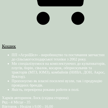
Кошик
ПП «АгроШел» - виробництво та постачання запчастин
до сільськогосподарської техніки з 2002 року.
Ми спеціалізуємося на комплектуючих до культиваторів,
плугів, борін, сівалок, косарок, обприскувачів та
тракторів (МТЗ, ЮМЗ), комбайнів (НИВА, ДОН, Акрос,
Вектор).
Пропонуємо як власні посилені вузли, так і продукцію
провідних брендів.
Якість, перевірена роками роботи в полі.
Харків авторинок Лоск (східна сторона)
Ряд - 4 Місце - 35
Вівторок - Неділя з 9.00 - 16.00