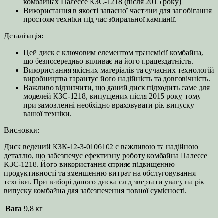
комбайнах Палессе КЗС-1218 (після 2015 року).
Використання в якості запасної частини для запобігання
простоям техніки під час збиральної кампанії.
Деталізація:
Цей диск є ключовим елементом трансмісії комбайна,
що безпосередньо впливає на його працездатність.
Використання якісних матеріалів та сучасних технологій
виробництва гарантує його надійність та довговічність.
Важливо відзначити, що даний диск підходить саме для
моделей КЗС-1218, випущених після 2015 року, тому
при замовленні необхідно враховувати рік випуску
вашої техніки.
Висновки:
Диск ведений КЗК-12-3-0106102 є важливою та надійною
деталлю, що забезпечує ефективну роботу комбайна Палессе
КЗС-1218. Його використання сприяє підвищенню
продуктивності та зменшенню витрат на обслуговування
техніки. При виборі даного диска слід звертати увагу на рік
випуску комбайна для забезпечення повної сумісності.
Вага
9,8 кг