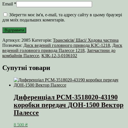
Email
*
Зберегти моє ім'я, e-mail, та адресу сайту в цьому браузері
для моїх подальших коментарів.
Артикул:
2085
Категорія:
Трансмісія/ Шасі/ Ходова частина
Позначки:
Диск ведений головного привода КЗС-1218
,
Диск
ведений головного привода Палессе 1218
,
Запчастини до
комбайнів Палессе
,
КЗК-12-3-0106102
Супутні товари
Диференціал РСМ-3518020-43190
коробки передач ДОН-1500 Вектор
Палессе
8 500
₴