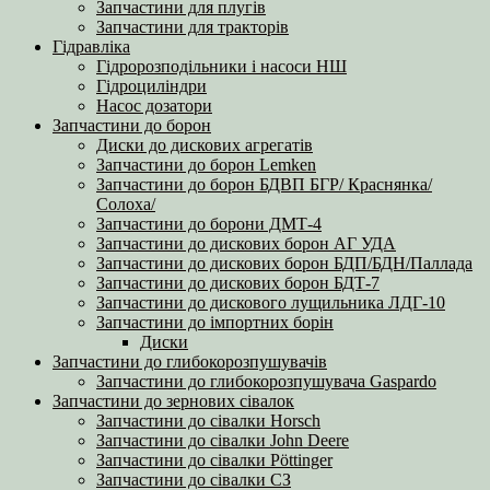
Запчастини для плугів
Запчастини для тракторів
Гідравліка
Гідророзподільники і насоси НШ
Гідроциліндри
Насос дозатори
Запчастини до борон
Диски до дискових агрегатів
Запчастини до борон Lemken
Запчастини до борон БДВП БГР/ Краснянка/
Солоха/
Запчастини до борони ДМТ-4
Запчастини до дискових борон АГ УДА
Запчастини до дискових борон БДП/БДН/Паллада
Запчастини до дискових борон БДТ-7
Запчастини до дискового лущильника ЛДГ-10
Запчастини до імпортних борін
Диски
Запчастини до глибокорозпушувачів
Запчастини до глибокорозпушувача Gaspardo
Запчастини до зернових сівалок
Запчастини до сівалки Horsch
Запчастини до сівалки John Deere
Запчастини до сівалки Pöttinger
Запчастини до сівалки СЗ