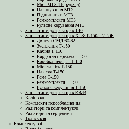
Міст МТЗ (Перед/Зад)
Навішування МТЗ
Підшипники МТЗ
Ремкомплекти МТЗ
Рульове керування МТЗ
Запчастини до тракторів Т40
Запчастини до тракторів ХТЗ/ Т-150/ Т-150К
Двигун СМД 60-62
Зчеплення Т-150
Кабіна Т-150
Карданна передача Т-150
Коробка передач Т-150
Міст та вісь Т-150
Навіска Т-150
Рама Т-150
Ремкомплекти Т-150
Рульове керування Т-150
Запчастини до тракторів ЮМЗ
Колінвали
Комплекти переобладнання
Радіатори та комплектуючі
Радіатори та серцевини
Трансмісія
Комплектуючі
Водяні насоси