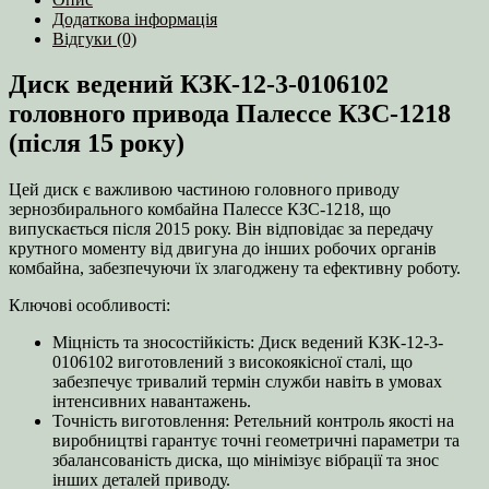
головного
Додаткова інформація
привода
Відгуки (0)
Палессе
КЗС-1218
Диск ведений КЗК-12-3-0106102
(після
15
головного привода Палессе КЗС-1218
року)
(після 15 року)
кількість
Цей диск є важливою частиною головного приводу
зернозбирального комбайна Палессе КЗС-1218, що
випускається після 2015 року. Він відповідає за передачу
крутного моменту від двигуна до інших робочих органів
комбайна, забезпечуючи їх злагоджену та ефективну роботу.
Ключові особливості:
Міцність та зносостійкість: Диск ведений КЗК-12-3-
0106102 виготовлений з високоякісної сталі, що
забезпечує тривалий термін служби навіть в умовах
інтенсивних навантажень.
Точність виготовлення: Ретельний контроль якості на
виробництві гарантує точні геометричні параметри та
збалансованість диска, що мінімізує вібрації та знос
інших деталей приводу.