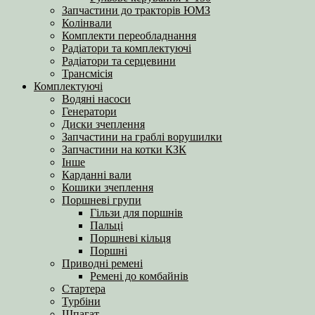
Запчастини до тракторів ЮМЗ
Колінвали
Комплекти переобладнання
Радіатори та комплектуючі
Радіатори та серцевини
Трансмісія
Комплектуючі
Водяні насоси
Генератори
Диски зчеплення
Запчастини на граблі ворушилки
Запчастини на котки КЗК
Інше
Карданні вали
Кошики зчеплення
Поршневі групи
Гільзи для поршнів
Пальці
Поршневі кільця
Поршні
Приводні ремені
Ремені до комбайнів
Стартера
Турбіни
Шпагат