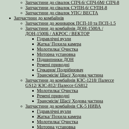
Запчастини до сівалок СПЧ-6/ СПЧ-6М/ СПЧ-8
Запчастини до сівалок СУПН-6/ СУПН-8
Запчастини до сівалок УПС/ ВЕСТА
Запчастини до комбайнів
Запчастини до жниварок ПСП-10 та ПСП-1.5
Запчастини до комбайнів ДОН-1500А /
ДОН-1500Б / АКРОС / ВЕКТОР
Гідравлічні вузли
Жатка/ Похила камера
Молотилка/ Очистка
Моторна установка
Підшипники ДОН
Ремені приводні
Січкарня/ Подрібнювач
Трансмісія/ Шасі/ Ходова частина
Запчастини до комбайнів КЗС-1218/ Палессе
GS12/ КЗС-812/ Палессе GS812
Молотилка/ Очистка
Ремені приводні
Трансмісія/ Шасі/ Ходова частина
Запчастини до комбайнів СК-5 НИВА
Гідравлічні вузли
Жатка/ Похила камера
Молотилка/ Очистка
Моторна установка