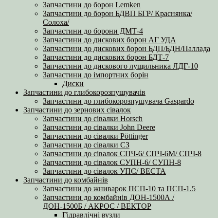
Запчастини до борон Lemken
Запчастини до борон БДВП БГР/ Краснянка/
Солоха/
Запчастини до борони ДМТ-4
Запчастини до дискових борон АГ УДА
Запчастини до дискових борон БДП/БДН/Паллада
Запчастини до дискових борон БДТ-7
Запчастини до дискового лущильника ЛДГ-10
Запчастини до імпортних борін
Диски
Запчастини до глибокорозпушувачів
Запчастини до глибокорозпушувача Gaspardo
Запчастини до зернових сівалок
Запчастини до сівалки Horsch
Запчастини до сівалки John Deere
Запчастини до сівалки Pöttinger
Запчастини до сівалки СЗ
Запчастини до сівалок СПЧ-6/ СПЧ-6М/ СПЧ-8
Запчастини до сівалок СУПН-6/ СУПН-8
Запчастини до сівалок УПС/ ВЕСТА
Запчастини до комбайнів
Запчастини до жниварок ПСП-10 та ПСП-1.5
Запчастини до комбайнів ДОН-1500А /
ДОН-1500Б / АКРОС / ВЕКТОР
Гідравлічні вузли