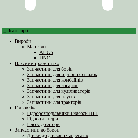
Категорії
Вироби
Мангали
AHOS
UNO
Власне виробництво
Запчастини для борін
Запчастини для зернових сівалок
Запчастини для комбайнів
Запчастини для косарок
Запчастини для культиваторів
Запчастини для плугів
Запчастини для тракторів
Гідравліка
Гідророзподільники і насоси НШ
Гідроциліндри
Насос дозатори
Запчастини до борон
Диски до дискових агрегатів