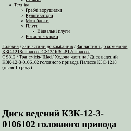
Техніка
Граблі ворушилки
Культиватори
Мотоблоки
Плуги
Відвальні плуги
Роторні косарки
Головна
/
Запчастини до комбайнів
/
Запчастини до комбайнів
КЗС-1218/ Палессе GS12/ КЗС-812/ Палессе
GS812
/
Трансмісія/ Шасі/ Ходова частина
/ Диск ведений
КЗК-12-3-0106102 головного привода Палессе КЗС-1218
(після 15 року)
Диск ведений КЗК-12-3-
0106102 головного привода