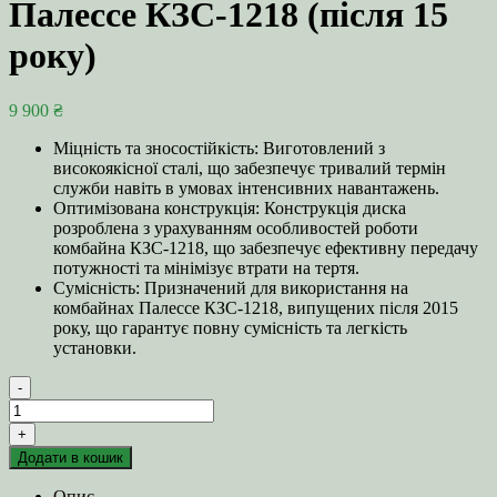
Палессе КЗС-1218 (після 15
року)
9 900
₴
Міцність та зносостійкість: Виготовлений з
високоякісної сталі, що забезпечує тривалий термін
служби навіть в умовах інтенсивних навантажень.
Оптимізована конструкція: Конструкція диска
розроблена з урахуванням особливостей роботи
комбайна КЗС-1218, що забезпечує ефективну передачу
потужності та мінімізує втрати на тертя.
Сумісність: Призначений для використання на
комбайнах Палессе КЗС-1218, випущених після 2015
року, що гарантує повну сумісність та легкість
установки.
-
Диск
ведений
+
КЗК-12-
Додати в кошик
3-
0106102
Опис