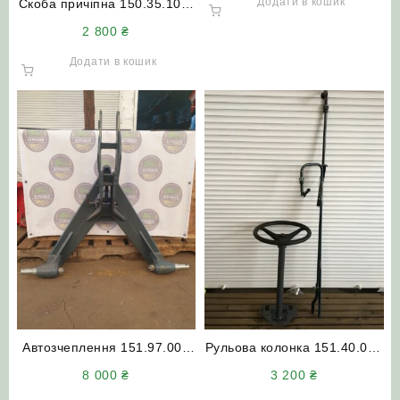
Додати в кошик
Скоба причіпна 150.35.103-
1 (СМД-60 Т-150)
2 800
₴
поперечина (нового зразка)
Додати в кошик
Автозчеплення 151.97.001
Рульова колонка 151.40.052
(Н.110.400-02) Т-150 (в
під насос-дозатор (Т-150
8 000
₴
3 200
₴
зборі з пальцями) АгроШел
Т-151К Т-156 Т-157