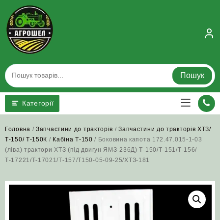
Skip
to
content
Пошук
Категорії
Головна
/
Запчастини до тракторів
/
Запчастини до тракторів ХТЗ/
Т-150/ Т-150К
/
Кабіна Т-150
/ Боковина капота 172.47.015-1-03
(ліва) трактори ХТЗ (під двигун ЯМЗ-236Д) Т-150/Т-151/Т-156/
Т-17221/Т-17021/Т-157/Т150-05-09-25/ХТЗ-181