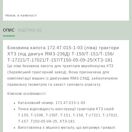
Немає в наявності
ОПИС
ВІДГУКИ (0)
Боковина капота 172.47.015-1-03 (ліва) трактори
ХТЗ (під двигун ЯМЗ-236Д) Т-150/Т-151/Т-156/
Т-17221/Т-17021/Т-157/Т150-05-09-25/ХТЗ-181
Це ліва боковина капота для тракторів виробництва ХТЗ
(Харківський тракторний завод). Вона призначена для
комплектації машин із двигунами ЯМЗ-236Д, забезпечуючи
правильну геометрію та захист силового агрегату.
Ключові особливості:
Каталожний номер: 172.47.015-1-03.
Точна відповідність конструкції тракторів ХТЗ серій
Т-150, Т-150К, Т-150Г, Т-151, Т-156, Т-17221, Т-17021,
Т-157, Т150-05-09-25, ХТЗ-181.
Виготовлена з міцного металу, що витримує тривалі