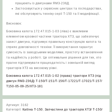
працюють із двигунами ЯМЗ-236Д.
Застосовується у сервісних центрах та господарствах,
які обслуговують техніку серії Т-150 та її модифікації.
Висновок:
Боковина капота 172.47.015-1-03 (ліва) є важливим
елементом кузовної частини трактора ХТЗ, що забезпечує
захист двигуна, підтримує правильну конструкцію капота та
сприяє довговічності техніки. Її використання гарантує
сумісність із заводськими моделями, простоту встановлення
та надійність у роботі. Це оптимальне рішення для тих, хто
прагне підтримувати працездатність і зовнішній вигляд
тракторів ХТЗ на високому рівні.
Боковина капота 172.47.015-1-02 (права) трактори ХТЗ (під
двигун ЯМЗ-236Д) Т-150/Т-151/Т-156/Т-17221/Т-17021/Т-157/
Т150-05-09-25/ХТЗ-181
Артикул:
3162
Категорії:
Кабіна Т-150
,
Запчастини до тракторів ХТЗ/ Т-150/