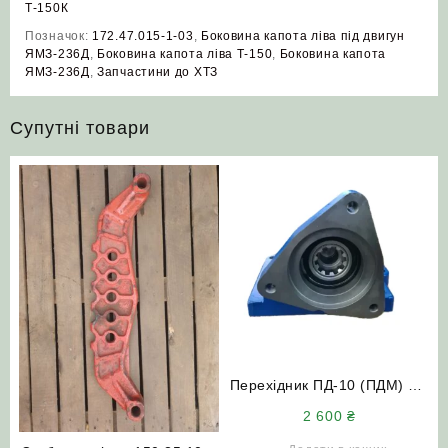
Т-150К
Позначок:
172.47.015-1-03
,
Боковина капота ліва під двигун
ЯМЗ-236Д
,
Боковина капота ліва Т-150
,
Боковина капота
ЯМЗ-236Д
,
Запчастини до ХТЗ
Супутні товари
Перехідник ПД-10 (ПДМ) під
стартер (посилений)
2 600
₴
трактор МТЗ ЮМЗ Т-150