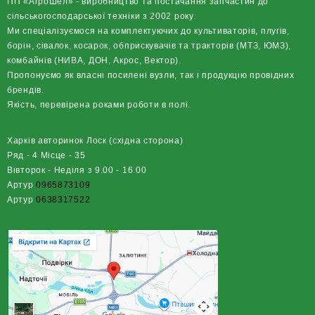
ПП «АгроШел» - виробництво та постачання запчастин до
сільськогосподарської техніки з 2002 року.
Ми спеціалізуємося на комплектуючих до культиваторів, плугів,
борін, сівалок, косарок, обприскувачів та тракторів (МТЗ, ЮМЗ),
комбайнів (НИВА, ДОН, Акрос, Вектор).
Пропонуємо як власні посилені вузли, так і продукцію провідних
брендів.
Якість, перевірена роками роботи в полі.
Харків авторинок Лоск (східна сторона)
Ряд - 4 Місце - 35
Вівторок - Неділя з 9.00 - 16.00
Артур
0965873109
Артур
0638317522