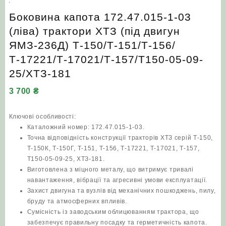
Боковина капота 172.47.015-1-03
(ліва) трактори ХТЗ (під двигун
ЯМЗ-236Д) Т-150/Т-151/Т-156/
Т-17221/Т-17021/Т-157/Т150-05-09-
25/ХТЗ-181
3 700
₴
Ключові особливості:
Каталожний номер: 172.47.015-1-03.
Точна відповідність конструкції тракторів ХТЗ серій Т-150,
Т-150К, Т-150Г, Т-151, Т-156, Т-17221, Т-17021, Т-157,
Т150-05-09-25, ХТЗ-181.
Виготовлена з міцного металу, що витримує тривалі
навантаження, вібрації та агресивні умови експлуатації.
Захист двигуна та вузлів від механічних пошкоджень, пилу,
бруду та атмосферних впливів.
Сумісність із заводським облицюванням трактора, що
забезпечує правильну посадку та герметичність капота.