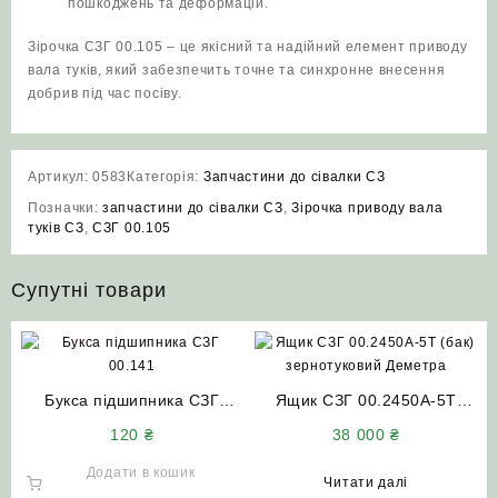
пошкоджень та деформацій.
Зірочка СЗГ 00.105 – це якісний та надійний елемент приводу
вала туків, який забезпечить точне та синхронне внесення
добрив під час посіву.
Артикул:
0583
Категорія:
Запчастини до сівалки СЗ
Позначки:
запчастини до сівалки СЗ
,
Зірочка приводу вала
туків СЗ
,
СЗГ 00.105
Супутні товари
Букса підшипника СЗГ
Ящик СЗГ 00.2450А-5Т
00.141
(бак) зернотуковий Деметра
120
₴
38 000
₴
Додати в кошик
Читати далі