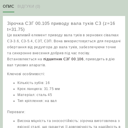
вала
ОПИС
ВІДГУКИ (0)
туків
СЗ
Зірочка СЗГ 00.105 приводу вала туків СЗ (z=16
(z=16
t=31.75)
t=31.75)
Це важливий елемент приводу вала туків в зернових сівалках
кількість
СЗ-3.6, СЗ-5.4, СЗТ, СЗП. Вона використовується для передачі
обертання від редуктора до вала туків, забезпечуючи точне
та синхронне внесення добрив під час посіву.
Встановлюється на
підшипник СЗГ 00.106
, приводить в дію
вал тукових апаратів.
Ключові особливості:
Кількість зубів: 16
Крок ланцюга: 31.75 мм
Матеріал: сталь 45
Тип кріплення: на вал
Переваги:
Висока міцність та зносостійкість: зірочка виготовлена з
якісної сталі, що гарантує її довговічність та надійність в