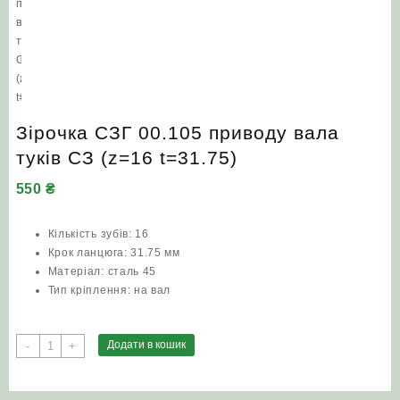
Зірочка СЗГ 00.105 приводу вала
туків СЗ (z=16 t=31.75)
550
₴
Кількість зубів: 16
Крок ланцюга: 31.75 мм
Матеріал: сталь 45
Тип кріплення: на вал
Зірочка
Додати в кошик
-
+
СЗГ
00.105
приводу