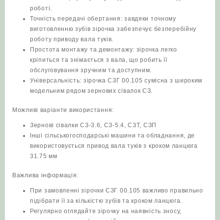
роботі.
Точність передачі обертання: завдяки точному
виготовленню зубів зірочка забезпечує безперебійну
роботу приводу вала туків.
Простота монтажу та демонтажу: зірочка легко
кріпиться та знімається з вала, що робить її
обслуговування зручним та доступним.
Універсальність: зірочка СЗГ 00.105 сумісна з широким
модельним рядом зернових сівалок СЗ.
Можливі варіанти використання:
Зернові сівалки СЗ-3.6, СЗ-5.4, СЗТ, СЗП
Інші сільськогосподарські машини та обладнання, де
використовується привод вала туків з кроком ланцюга
31.75 мм
Важлива інформація:
При замовленні зірочки СЗГ 00.105 важливо правильно
підібрати її за кількістю зубів та кроком ланцюга.
Регулярно оглядайте зірочку на наявність зносу,