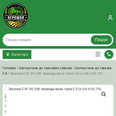
Skip
to
content
Пошук
Категорії
Головна
/
Запчастини до зернових сівалок
/
Запчастини до сівалки
СЗ
/ Зірочка СЗГ 00.105 приводу вала туків СЗ (z=16 t=31.75)