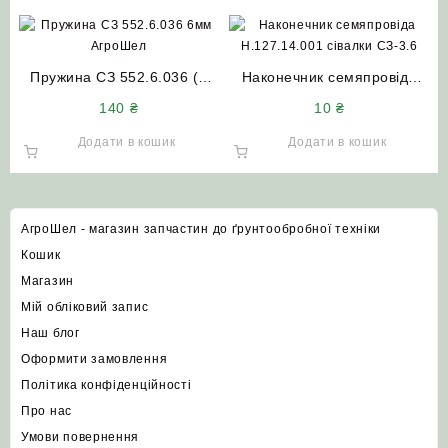
Пружина СЗ 552.6.036 (6
Наконечник семяпровіда
мм) АгроШел
Н.127.14.001 сівалки СЗ-3.6
140
₴
10
₴
Додати в кошик
Додати в кошик
АгроШел - магазин запчастин до ґрунтообробної техніки
Кошик
Магазин
Мій обліковий запис
Наш блог
Оформити замовлення
Політика конфіденційності
Про нас
Умови повернення