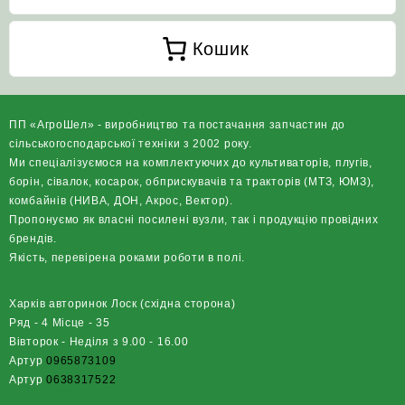
Кошик
ПП «АгроШел» - виробництво та постачання запчастин до
сільськогосподарської техніки з 2002 року.
Ми спеціалізуємося на комплектуючих до культиваторів, плугів,
борін, сівалок, косарок, обприскувачів та тракторів (МТЗ, ЮМЗ),
комбайнів (НИВА, ДОН, Акрос, Вектор).
Пропонуємо як власні посилені вузли, так і продукцію провідних
брендів.
Якість, перевірена роками роботи в полі.
Харків авторинок Лоск (східна сторона)
Ряд - 4 Місце - 35
Вівторок - Неділя з 9.00 - 16.00
Артур
0965873109
Артур
0638317522