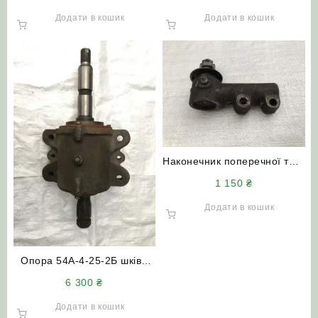
СК-5
і великого) НИВА СК-5
Додати в кошик
Додати в кошик
Наконечник поперечної тяги
54-10-1-2-2 (правий) НИВА
1 150
₴
СК-5М
Додати в кошик
Опора 54А-4-25-2Б шківа
позитора (у зборі з валом)
6 300
₴
НИВА СК-5
Додати в кошик