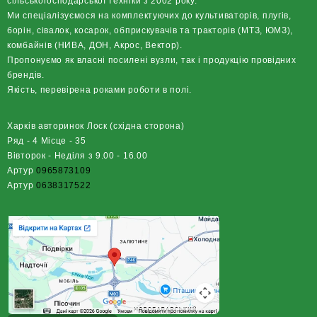
сільськогосподарської техніки з 2002 року.
Ми спеціалізуємося на комплектуючих до культиваторів, плугів,
борін, сівалок, косарок, обприскувачів та тракторів (МТЗ, ЮМЗ),
комбайнів (НИВА, ДОН, Акрос, Вектор).
Пропонуємо як власні посилені вузли, так і продукцію провідних
брендів.
Якість, перевірена роками роботи в полі.
Харків авторинок Лоск (східна сторона)
Ряд - 4 Місце - 35
Вівторок - Неділя з 9.00 - 16.00
Артур
0965873109
Артур
0638317522