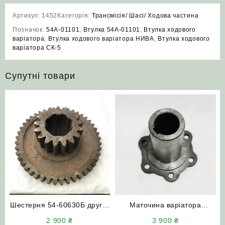
Артикул:
1452
Категорія:
Трансмісія/ Шасі/ Ходова частина
Позначок:
54А-01101
,
Втулка 54А-01101
,
Втулка ходового
варіатора
,
Втулка ходового варіатора НИВА
,
Втулка ходового
варіатора СК-5
Супутні товари
Шестерня 54-60630Б другої
Маточина варіатора
передачі (Z=17/45) НИВА
барабана 54-60521 (малого
2 900
₴
3 900
₴