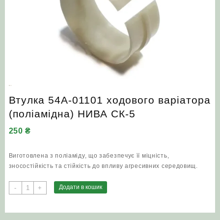
Втулка 54А-01101 ходового варіатора
(поліамідна) НИВА СК-5
250
₴
Виготовлена з поліаміду, що забезпечує її міцність,
зносостійкість та стійкість до впливу агресивних середовищ.
Втулка
Додати в кошик
-
+
54А-01101
ходового
варіатора