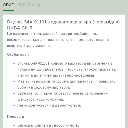
(поліамідна)
ОПИС
ВІДГУКИ (0)
НИВА
СК-5
Втулка 54А-01101 ходового варіатора (поліамідна)
кількість
НИВА СК-5
Це важлива деталь ходової частини комбайна, яка
використовується для плавного та точного регулювання
швидкості ходу машини.
Особливості:
Втулка 54А-01101 ходового варіатора виготовлена з
поліаміду, що забезпечує її міцність, зносостійкість та
стійкість до впливу агресивних середовищ.
Має точні розміри та форму, що гарантує її правильну
роботу в ходовому варіаторі.
Забезпечує плавне та безступеневе регулювання
швидкості ходу комбайна.
Легко монтується та демонтується.
Переваги:
Висока міцність та зносостійкість.