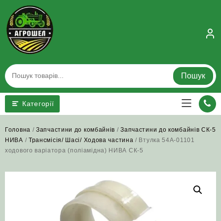
Skip
to
content
Пошук
Категорії
Головна
/
Запчастини до комбайнів
/
Запчастини до комбайнів СК-5
НИВА
/
Трансмісія/ Шасі/ Ходова частина
/ Втулка 54А-01101
ходового варіатора (поліамідна) НИВА СК-5