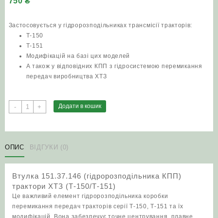
750
₴
Застосовується у гідророзподільниках трансмісії тракторів:
Т-150
Т-151
Модифікацій на базі цих моделей
А також у відповідних КПП з гідросистемою перемикання
передач виробництва ХТЗ
Втулка
Додати в кошик
-
+
151.37.146
(гідророзподільника
КПП)
трактори
ОПИС
ВІДГУКИ (0)
ХТЗ
(Т-150/
Втулка 151.37.146 (гідророзподільника КПП)
Т-151)
трактори ХТЗ (Т-150/Т-151)
кількість
Це важливий елемент гідророзподільника коробки
перемикання передач тракторів серії Т-150, Т-151 та їх
модифікацій. Вона забезпечує точне центрування, плавне