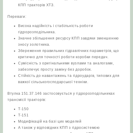
КПП тракторів ХТЗ.
Переваги:
Висока надійність і стабільність роботи
гідророзподільника.
Значне збільшення ресурсу КПП завдяки зменшенню
зносу золотника.
Збереження правильних гідравлічних параметрів, що
критично для точності роботи коробки передач.
Сумісність з оригінальними вузлами та аналогами,
забезпечує просту заміну без доробок.
Стійкість до навантажень та гідроударів, типових для
важкої сільськогосподарської техніки.
Втулка 151.37.146 застосовується у гідророзподільниках
трансмісії тракторів:
Т-150
Т-151
Модифікацій на базі цих моделей
А також у відповідних КПП з гідросистемою