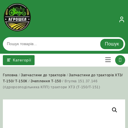
Skip
to
content
Пошук
Категорії
Головна
/
Запчастини до тракторів
/
Запчастини до тракторів ХТЗ/
Т-150/ Т-150К
/
Зчеплення Т-150
/ Втулка 151.37.146
(гідророзподільника КПП) трактори ХТЗ (Т-150/Т-151)