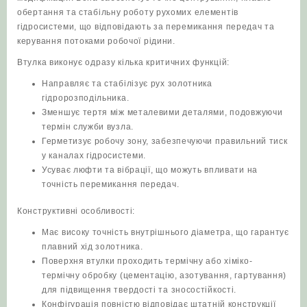
обертання та стабільну роботу рухомих елементів
гідросистеми, що відповідають за перемикання передач та
керування потоками робочої рідини.
Втулка виконує одразу кілька критичних функцій:
Направляє та стабілізує рух золотника
гідророзподільника.
Зменшує тертя між металевими деталями, подовжуючи
термін служби вузла.
Герметизує робочу зону, забезпечуючи правильний тиск
у каналах гідросистеми.
Усуває люфти та вібрації, що можуть впливати на
точність перемикання передач.
Конструктивні особливості:
Має високу точність внутрішнього діаметра, що гарантує
плавний хід золотника.
Поверхня втулки проходить термічну або хіміко-
термічну обробку (цементацію, азотування, гартування)
для підвищення твердості та зносостійкості.
Конфігурація повністю відповідає штатній конструкції