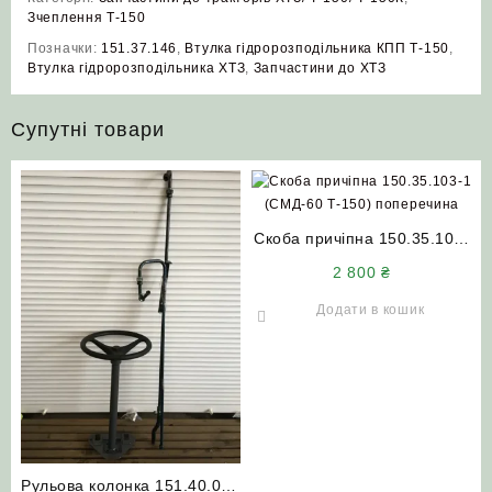
Зчеплення Т-150
Позначки:
151.37.146
,
Втулка гідророзподільника КПП Т-150
,
Втулка гідророзподільника ХТЗ
,
Запчастини до ХТЗ
Супутні товари
Скоба причіпна 150.35.103-
1 (СМД-60 Т-150)
2 800
₴
поперечина (нового зразка)
Додати в кошик
Рульова колонка 151.40.052