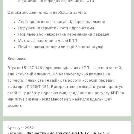
перемикання передач виробництва ХТЗ
Ознаки зношення, коли необхідна заміна:
Люфт золотника в корпусі гідророзподільника
Порушення герметичності гідросистеми
Повільне або некоректне перемикання передач
Металеві часточки в маслі КПП
Помітні риски, задири чи виробіток на втулці
Висновок:
Втулка 151.37.146 гідророзподільника КПП — це невеликий,
але ключовий елемент, що безпосередньо впливає на
точність, плавність і надійність роботи коробки передач
тракторів Т-150/Т-151. Використання якісної втулки гарантує
стабільну роботу гідросистеми, продовження ресурсу КПП та
мінімізує ризики несправностей у найвідповідальніший
момент.
Артикул:
2952
Категорії:
Запчастини до тракторів ХТЗ/ Т-150/ Т-150К
,