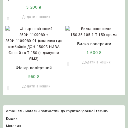
під насос-дозатор (Т-150
3 200
₴
Т-151К Т-156 Т-157
Т-17221)
Додати в кошик
Вилка поперечки
150.35.105-1 (Т-150) пряма
1 600
₴
(нового зразка)
Додати в кошик
Фільтр повітряний
250И-1109080 +
950
₴
250И-1109080-01
(комплект) до комбайнів
Додати в кошик
ДОН-1500Б НИВА Єнісей та
Т-150 (з двигуном ЯМЗ)
АгроШел - магазин запчастин до ґрунтообробної техніки
Кошик
Магазин