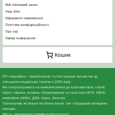
Мій обліковий запис
Наш блог
Оформити замовлення
Політика конфіденційності
Про нас
Умови повернення
Кошик
ПП «АгроШел» - виробництво та постачання запчастин до
сільськогосподарської техніки з 2002 року.
Ми спеціалізуємося на комплектуючих до культиваторів, плугів,
борін, сівалок, косарок, обприскувачів та тракторів (МТЗ, ЮМЗ),
комбайнів (НИВА, ДОН, Акрос, Вектор).
Пропонуємо як власні посилені вузли, так і продукцію провідних
брендів.
Якість, перевірена роками роботи в полі.