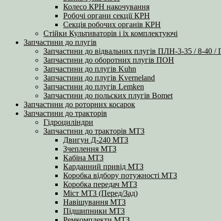
Колесо КРН накочування
Робочі органи секції КРН
Секція робочих органів КРН
Стійки Культиваторів і їх комплектуючі
Запчастини до плугів
Запчастини до відвальних плугів ПЛН-3-35 / 8-40 /
Запчастини до оборотних плугів ПОН
Запчастини до плугів Kuhn
Запчастини до плугів Kverneland
Запчастини до плугів Lemken
Запчастини до польских плугів Bomet
Запчастини до роторних косарок
Запчастини до тракторів
Гідроциліндри
Запчастини до тракторів МТЗ
Двигун Д-240 МТЗ
Зчеплення МТЗ
Кабіна МТЗ
Карданний привід МТЗ
Коробка відбору потужності МТЗ
Коробка передач МТЗ
Міст МТЗ (Перед/Зад)
Навішування МТЗ
Підшипники МТЗ
Ремкомплекти МТЗ