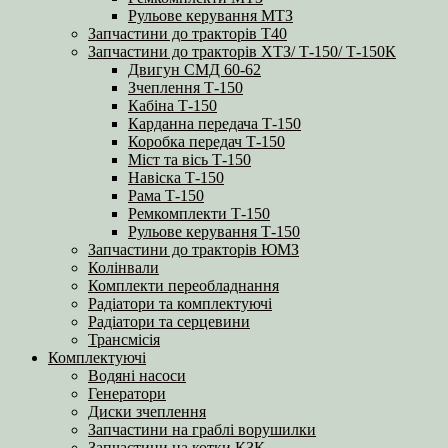
Рульове керування МТЗ
Запчастини до тракторів Т40
Запчастини до тракторів ХТЗ/ Т-150/ Т-150К
Двигун СМД 60-62
Зчеплення Т-150
Кабіна Т-150
Карданна передача Т-150
Коробка передач Т-150
Міст та вісь Т-150
Навіска Т-150
Рама Т-150
Ремкомплекти Т-150
Рульове керування Т-150
Запчастини до тракторів ЮМЗ
Колінвали
Комплекти переобладнання
Радіатори та комплектуючі
Радіатори та серцевини
Трансмісія
Комплектуючі
Водяні насоси
Генератори
Диски зчеплення
Запчастини на граблі ворушилки
Запчастини на котки КЗК