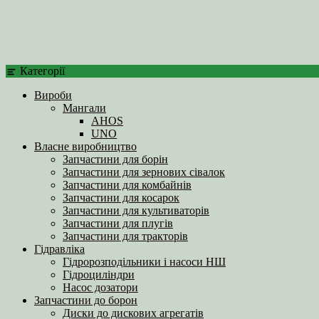
Категорії
Вироби
Мангали
AHOS
UNO
Власне виробництво
Запчастини для борін
Запчастини для зернових сівалок
Запчастини для комбайнів
Запчастини для косарок
Запчастини для культиваторів
Запчастини для плугів
Запчастини для тракторів
Гідравліка
Гідророзподільники і насоси НШ
Гідроциліндри
Насос дозатори
Запчастини до борон
Диски до дискових агрегатів