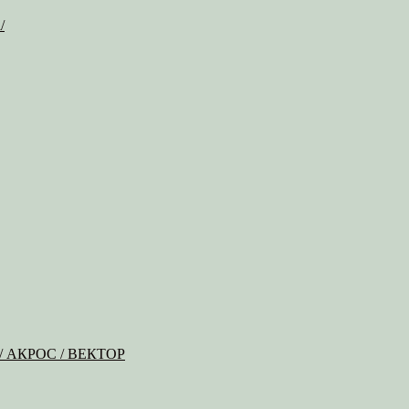
/
Б / АКРОС / ВЕКТОР