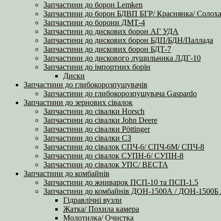
Запчастини до борон Lemken
Запчастини до борон БДВП БГР/ Краснянка/ Солоха
Запчастини до борони ДМТ-4
Запчастини до дискових борон АГ УДА
Запчастини до дискових борон БДП/БДН/Паллада
Запчастини до дискових борон БДТ-7
Запчастини до дискового лущильника ЛДГ-10
Запчастини до імпортних борін
Диски
Запчастини до глибокорозпушувачів
Запчастини до глибокорозпушувача Gaspardo
Запчастини до зернових сівалок
Запчастини до сівалки Horsch
Запчастини до сівалки John Deere
Запчастини до сівалки Pöttinger
Запчастини до сівалки СЗ
Запчастини до сівалок СПЧ-6/ СПЧ-6М/ СПЧ-8
Запчастини до сівалок СУПН-6/ СУПН-8
Запчастини до сівалок УПС/ ВЕСТА
Запчастини до комбайнів
Запчастини до жниварок ПСП-10 та ПСП-1.5
Запчастини до комбайнів ДОН-1500А / ДОН-1500
Гідравлічні вузли
Жатка/ Похила камера
Молотилка/ Очистка