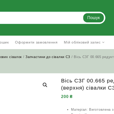
Пошук
ошик
Оформити замовлення
Мій обліковий запис
ових сівалок
/
Запчастини до сівалки СЗ
/ Вісь СЗГ 00.665 редукт
Вісь СЗГ 00.665 р
(верхня) сівалки С
200
₴
Матеріал: Виготовлена з 