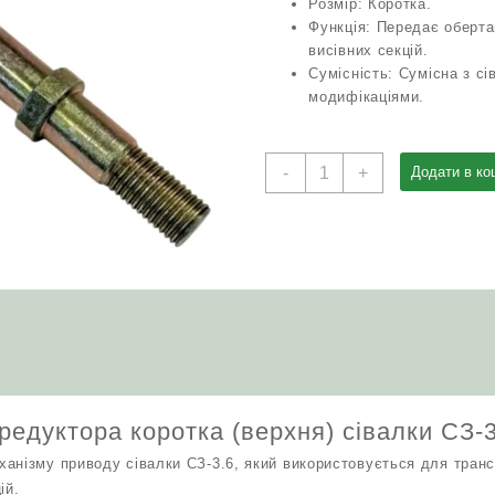
Розмір: Коротка.
Функція: Передає оберта
висівних секцій.
Сумісність: Сумісна з сі
модифікаціями.
Вісь
-
+
Додати в ко
СЗГ
00.665
редуктора
коротка
(верхня)
сівалки
СЗ-3.6
кількість
редуктора коротка (верхня) сівалки СЗ-
анізму приводу сівалки СЗ-3.6, який використовується для трансм
ій.