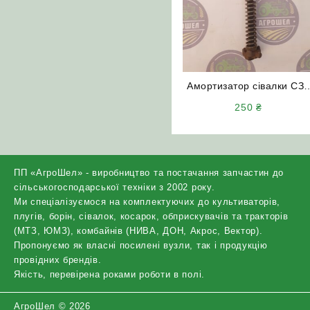
Амортизатор сівалки СЗГ
00.036-02 розжарений (в
250
₴
зборі) АгроШел
ПП «АгроШел» - виробництво та постачання запчастин до
сільськогосподарської техніки з 2002 року.
Ми спеціалізуємося на комплектуючих до культиваторів,
плугів, борін, сівалок, косарок, обприскувачів та тракторів
(МТЗ, ЮМЗ), комбайнів (НИВА, ДОН, Акрос, Вектор).
Пропонуємо як власні посилені вузли, так і продукцію
провідних брендів.
Якість, перевірена роками роботи в полі.
АгроШел © 2026