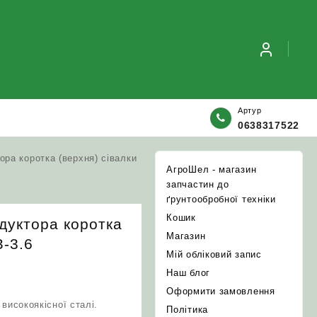
Артур
0638317522
ора коротка (верхня) сівалки
АгроШел - магазин
запчастин до
ґрунтообробної техніки
Кошик
едуктора коротка
Магазин
З-3.6
Мій обліковий запис
Наш блог
Оформити замовлення
високоякісної сталі.
Політика