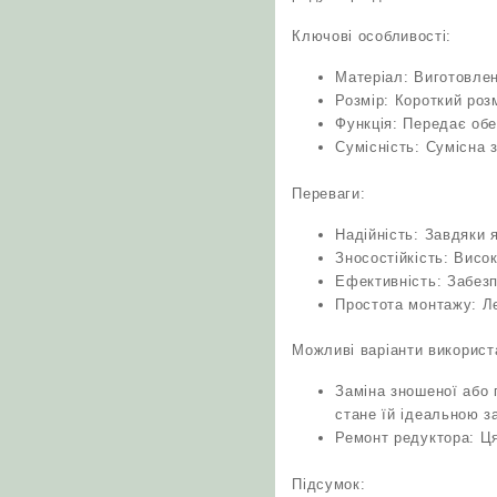
Ключові особливості:
Матеріал: Виготовлена
Розмір: Короткий роз
Функція: Передає обе
Сумісність: Сумісна з
Переваги:
Надійність: Завдяки 
Зносостійкість: Висо
Ефективність: Забезп
Простота монтажу: Л
Можливі варіанти використ
Заміна зношеної або 
стане їй ідеальною з
Ремонт редуктора: Ця
Підсумок: