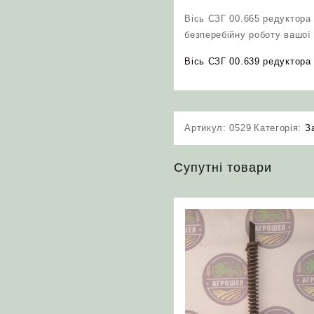
Вісь СЗГ 00.665 редуктора 
безперебійну роботу вашої 
Вісь СЗГ 00.639 редуктора 
Артикул:
0529
Категорія:
З
Супутні товари