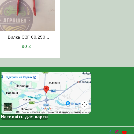
Вилка СЗГ 00.250
(кронштейн) підйому
90
₴
сошників СЗ
Натисніть для карти