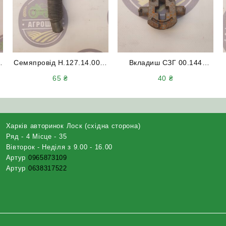
Семяпровід Н.127.14.000-
Вкладиш СЗГ 00.144
03 на сівалку СЗ
(сухар) амортизатора
65
₴
40
₴
(Кропивницький)
(литий) сталь
Харків авторинок Лоск (східна сторона)
Ряд - 4 Місце - 35
Вівторок - Неділя з 9.00 - 16.00
Артур
0965873109
Артур
0638317522