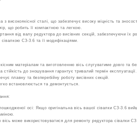
 з високоякісної сталі, що забезпечує високу міцність та зносост
мір, що робить її компактною та легкою.
ртання від валу редуктора до висівних секцій, забезпечуючи їх ро
 сівалкою СЗ-3.6 та її модифікаціями.
якісним матеріалам та виготовленню вісь слугуватиме довго та бе
ка стійкість до зношування гарантує тривалий термін експлуатації.
ечує плавну та безперебійну роботу висівних секцій.
егко встановлюється та демонтується.
ання:
пошкодженої осі: Якщо оригінальна вісь вашої сівалки СЗ-3.6 вий
аміною.
 вісь може використовуватися для ремонту редуктора сівалки СЗ-