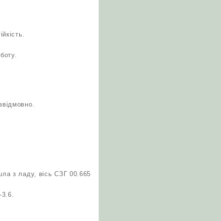
ійкість.
боту.
звідмовно.
шла з ладу, вісь СЗГ 00.665
3.6.