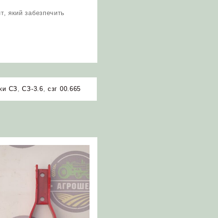
нт, який забезпечить
ки СЗ
,
СЗ-3.6
,
сзг 00.665