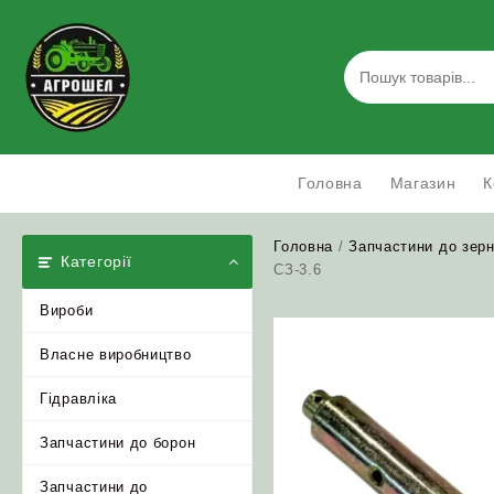
Skip
to
content
Головна
Магазин
К
Головна
/
Запчастини до зерн
Категорії
СЗ-3.6
Вироби
Власне виробництво
Гідравліка
Запчастини до борон
Запчастини до