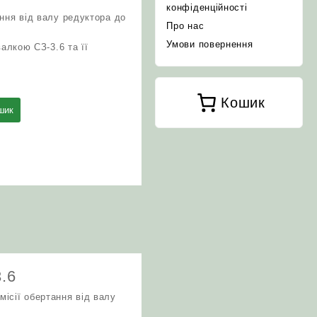
конфіденційності
ння від валу редуктора до
Про нас
Умови повернення
валкою СЗ-3.6 та її
Кошик
шик
3.6
ісії обертання від валу