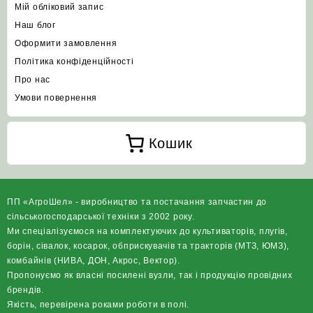
Мій обліковий запис
Наш блог
Оформити замовлення
Політика конфіденційності
Про нас
Умови повернення
Кошик
ПП «АгроШел» - виробництво та постачання запчастин до
сільськогосподарської техніки з 2002 року.
Ми спеціалізуємося на комплектуючих до культиваторів, плугів,
борін, сівалок, косарок, обприскувачів та тракторів (МТЗ, ЮМЗ),
комбайнів (НИВА, ДОН, Акрос, Вектор).
Пропонуємо як власні посилені вузли, так і продукцію провідних
брендів.
Якість, перевірена роками роботи в полі.