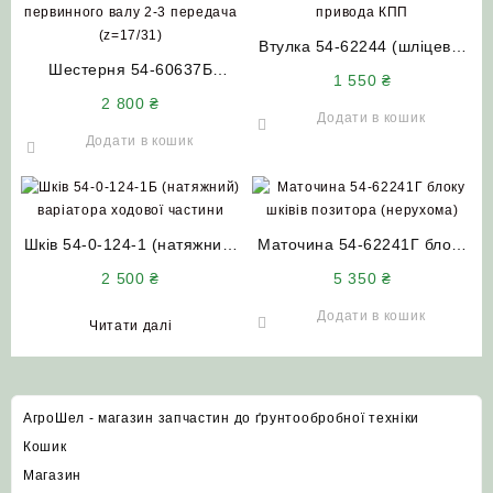
Втулка 54-62244 (шліцева)
Шестерня 54-60637Б
привода КПП НИВА СК-5
1 550
₴
первинного валу 2-3
2 800
₴
передача (z=17/31) НИВА
Додати в кошик
СК-5
Додати в кошик
Шків 54-0-124-1 (натяжний)
Маточина 54-62241Г блоку
варіатора ходової частини
шківів позитора (нерухома)
2 500
₴
5 350
₴
(без важеля) у зборі НИВА
НИВА СК-5
СК-5
Додати в кошик
Читати далі
АгроШел - магазин запчастин до ґрунтообробної техніки
Кошик
Магазин