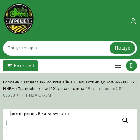
Skip
to
content
Пошук
Категорії
Головна
/
Запчастини до комбайнів
/
Запчастини до комбайнів СК-5
НИВА
/
Трансмісія/ Шасі/ Ходова частина
/ Вал первинний 54-
60650 КПП НИВА СК-5М