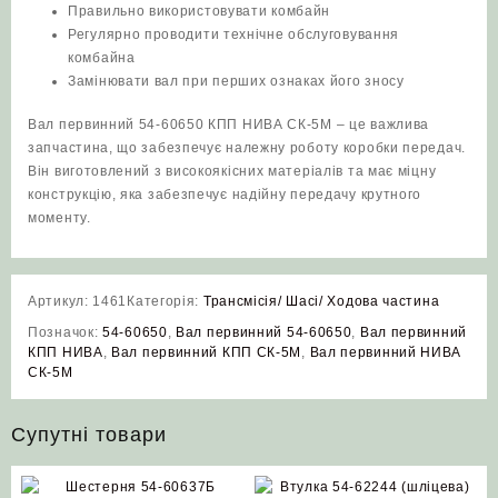
Правильно використовувати комбайн
Регулярно проводити технічне обслуговування
комбайна
Замінювати вал при перших ознаках його зносу
Вал первинний 54-60650 КПП НИВА СК-5М – це важлива
запчастина, що забезпечує належну роботу коробки передач.
Він виготовлений з високоякісних матеріалів та має міцну
конструкцію, яка забезпечує надійну передачу крутного
моменту.
Артикул:
1461
Категорія:
Трансмісія/ Шасі/ Ходова частина
Позначок:
54-60650
,
Вал первинний 54-60650
,
Вал первинний
КПП НИВА
,
Вал первинний КПП СК-5М
,
Вал первинний НИВА
СК-5М
Супутні товари