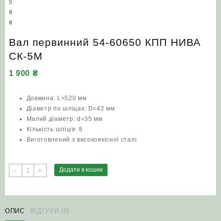
Вал первинний 54-60650 КПП НИВА
СК-5М
1 900
₴
Довжина: L=520 мм
Діаметр по шліцах: D=42 мм
Малий діаметр: d=35 мм
Кількість шліців: 8
Виготовлений з високоякісної сталі
Вал
Додати в кошик
-
+
первинний
54-
60650
КПП
ОПИС
ВІДГУКИ (0)
НИВА