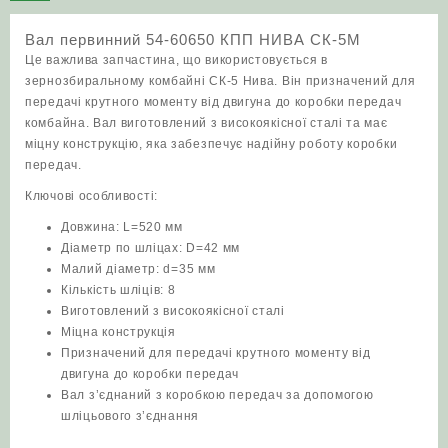
СК-5М
Вал первинний 54-60650 КПП НИВА СК-5М
кількість
Це важлива запчастина, що використовується в
зернозбиральному комбайні СК-5 Нива. Він призначений для
передачі крутного моменту від двигуна до коробки передач
комбайна. Вал виготовлений з високоякісної сталі та має
міцну конструкцію, яка забезпечує надійну роботу коробки
передач.
Ключові особливості:
Довжина: L=520 мм
Діаметр по шліцах: D=42 мм
Малий діаметр: d=35 мм
Кількість шліців: 8
Виготовлений з високоякісної сталі
Міцна конструкція
Призначений для передачі крутного моменту від
двигуна до коробки передач
Вал з’єднаний з коробкою передач за допомогою
шліцьового з’єднання