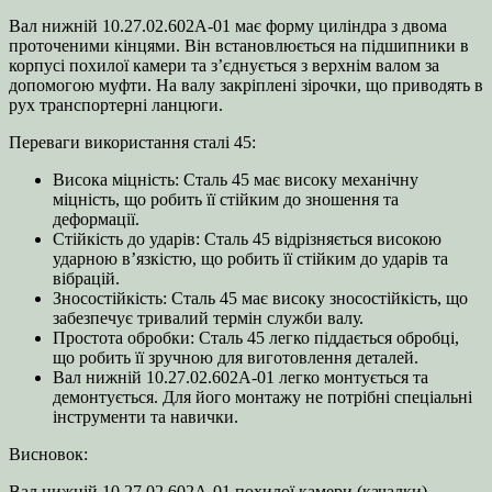
Вал нижній 10.27.02.602А-01 має форму циліндра з двома
проточеними кінцями. Він встановлюється на підшипники в
корпусі похилої камери та з’єднується з верхнім валом за
допомогою муфти. На валу закріплені зірочки, що приводять в
рух транспортерні ланцюги.
Переваги використання сталі 45:
Висока міцність: Сталь 45 має високу механічну
міцність, що робить її стійким до зношення та
деформації.
Стійкість до ударів: Сталь 45 відрізняється високою
ударною в’язкістю, що робить її стійким до ударів та
вібрацій.
Зносостійкість: Сталь 45 має високу зносостійкість, що
забезпечує тривалий термін служби валу.
Простота обробки: Сталь 45 легко піддається обробці,
що робить її зручною для виготовлення деталей.
Вал нижній 10.27.02.602А-01 легко монтується та
демонтується. Для його монтажу не потрібні спеціальні
інструменти та навички.
Висновок:
Вал нижній 10.27.02.602А-01 похилої камери (качалки)