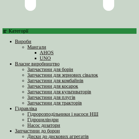
Категорії
Вироби
Мангали
AHOS
UNO
Власне виробництво
Запчастини для борін
Запчастини для зернових сівалок
Запчастини для комбайнів
Запчастини для косарок
Запчастини для культиваторів
Запчастини для плугів
Запчастини для тракторів
Гідравліка
Гідророзподільники і насоси НШ
Гідроциліндри
Насос дозатори
Запчастини до борон
Диски до дискових агрегатів