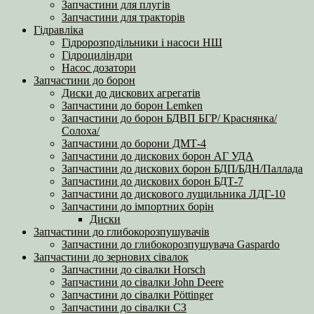
Запчастини для плугів
Запчастини для тракторів
Гідравліка
Гідророзподільники і насоси НШ
Гідроциліндри
Насос дозатори
Запчастини до борон
Диски до дискових агрегатів
Запчастини до борон Lemken
Запчастини до борон БДВП БГР/ Краснянка/
Солоха/
Запчастини до борони ДМТ-4
Запчастини до дискових борон АГ УДА
Запчастини до дискових борон БДП/БДН/Паллада
Запчастини до дискових борон БДТ-7
Запчастини до дискового лущильника ЛДГ-10
Запчастини до імпортних борін
Диски
Запчастини до глибокорозпушувачів
Запчастини до глибокорозпушувача Gaspardo
Запчастини до зернових сівалок
Запчастини до сівалки Horsch
Запчастини до сівалки John Deere
Запчастини до сівалки Pöttinger
Запчастини до сівалки СЗ