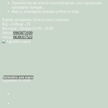
Пропонуємо як власні посилені вузли, так і продукцію
провідних брендів.
Якість, перевірена роками роботи в полі.
Харків авторинок Лоск (східна сторона)
Ряд - 4 Місце - 35
Вівторок - Неділя з 9.00 - 16.00
Артур
0965873109
Артур
0638317522
Натисніть для карти
АгроШел © 2026