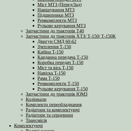
Міст МТЗ (Перед/Зад)
Навішування МТЗ
Підшипники МТЗ
Ремкомплекти МТЗ
Рульове керування МТЗ
Запчастини до тракторів Т40
Запчастини до тракторів ХТЗ/ Т-150/ Т-150К
Двигун СМД 60-62
Зчеплення Т-150
Кабіна Т-150
Карданна передача Т-150
Коробка передач Т-150
Міст та вісь Т-150
Навіска Т-150
Рама Т-150
Ремкомплекти Т-150
Рульове керування Т-150
Запчастини до тракторів ЮМЗ
Колінвали
Комплекти переобладнання
Радіатори та комплектуючі
Радіатори та серцевини
Трансмісія
Комплектуючі
Водяні насоси