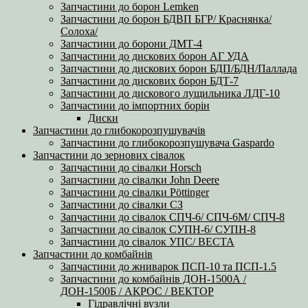
Запчастини до борон Lemken
Запчастини до борон БДВП БГР/ Краснянка/
Солоха/
Запчастини до борони ДМТ-4
Запчастини до дискових борон АГ УДА
Запчастини до дискових борон БДП/БДН/Паллада
Запчастини до дискових борон БДТ-7
Запчастини до дискового лущильника ЛДГ-10
Запчастини до імпортних борін
Диски
Запчастини до глибокорозпушувачів
Запчастини до глибокорозпушувача Gaspardo
Запчастини до зернових сівалок
Запчастини до сівалки Horsch
Запчастини до сівалки John Deere
Запчастини до сівалки Pöttinger
Запчастини до сівалки СЗ
Запчастини до сівалок СПЧ-6/ СПЧ-6М/ СПЧ-8
Запчастини до сівалок СУПН-6/ СУПН-8
Запчастини до сівалок УПС/ ВЕСТА
Запчастини до комбайнів
Запчастини до жниварок ПСП-10 та ПСП-1.5
Запчастини до комбайнів ДОН-1500А /
ДОН-1500Б / АКРОС / ВЕКТОР
Гідравлічні вузли