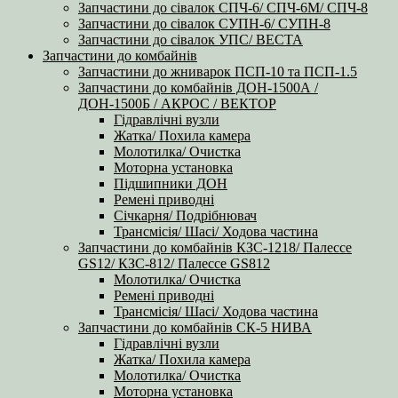
Запчастини до сівалок СПЧ-6/ СПЧ-6М/ СПЧ-8
Запчастини до сівалок СУПН-6/ СУПН-8
Запчастини до сівалок УПС/ ВЕСТА
Запчастини до комбайнів
Запчастини до жниварок ПСП-10 та ПСП-1.5
Запчастини до комбайнів ДОН-1500А /
ДОН-1500Б / АКРОС / ВЕКТОР
Гідравлічні вузли
Жатка/ Похила камера
Молотилка/ Очистка
Моторна установка
Підшипники ДОН
Ремені приводні
Січкарня/ Подрібнювач
Трансмісія/ Шасі/ Ходова частина
Запчастини до комбайнів КЗС-1218/ Палессе
GS12/ КЗС-812/ Палессе GS812
Молотилка/ Очистка
Ремені приводні
Трансмісія/ Шасі/ Ходова частина
Запчастини до комбайнів СК-5 НИВА
Гідравлічні вузли
Жатка/ Похила камера
Молотилка/ Очистка
Моторна установка