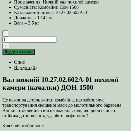
Призначення: Нижній вал похилої камери
Сумісність: Комбайни Дон-1500
Каталожний номер: 10.27.02.602А-01
Довжина – 1.142 м
Вага – 3.5 кг
-
Вал
нижній
+
10.27.02.602А-01
Додати в кошик
похилої
камери
Опис
(качалки)
Відгуки (0)
ДОН-1500
кількість
Вал нижній 10.27.02.602А-01 похилої
камери (качалки) ДОН-1500
Це важлива деталь жатки комбайна, що забезпечує
транспортування скошеної маси до молотильного барабана.
Він виготовлений з високоякісної сталі, що робить його
стійким до зношення, ударів та деформації.
Ключові особливості: