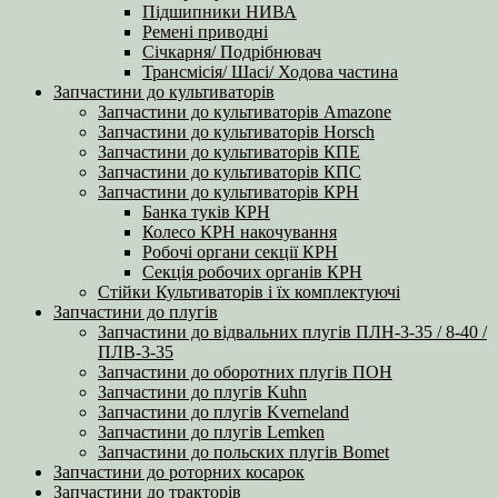
Підшипники НИВА
Ремені приводні
Січкарня/ Подрібнювач
Трансмісія/ Шасі/ Ходова частина
Запчастини до культиваторів
Запчастини до культиваторів Amazone
Запчастини до культиваторів Horsch
Запчастини до культиваторів КПЕ
Запчастини до культиваторів КПС
Запчастини до культиваторів КРН
Банка туків КРН
Колесо КРН накочування
Робочі органи секції КРН
Секція робочих органів КРН
Стійки Культиваторів і їх комплектуючі
Запчастини до плугів
Запчастини до відвальних плугів ПЛН-3-35 / 8-40 /
ПЛВ-3-35
Запчастини до оборотних плугів ПОН
Запчастини до плугів Kuhn
Запчастини до плугів Kverneland
Запчастини до плугів Lemken
Запчастини до польских плугів Bomet
Запчастини до роторних косарок
Запчастини до тракторів