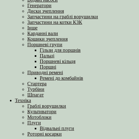
Генератори
Диски зчеплення
Запчастини на граблі ворушилки
Запчастини на котки КЗК
Інше
Карданні вали
Кошики зчеплення
Поршневі групи
Гільзи для поршнів
Пальці
Поршневі кільця
Поршні
Приводні ремені
Ремені до комбайнів
Стартера
Турбіни
Шпагат
Техніка
Граблі ворушилки
Культиватори
Мотоблоки
Плуги
Відвальні плуги
Роторні косарки