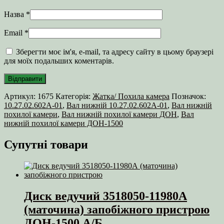
Назва
*
Email
*
Зберегти моє ім'я, e-mail, та адресу сайту в цьому браузері
для моїх подальших коментарів.
Артикул:
1675
Категорія:
Жатка/ Похила камера
Позначок:
10.27.02.602А-01
,
Вал нижній 10.27.02.602А-01
,
Вал нижній
похилої камери
,
Вал нижній похилої камери ДОН
,
Вал
нижній похилої камери ДОН-1500
Супутні товари
Диск ведучий 3518050-11980А
(маточина) запобіжного пристрою
ДОН-1500 А/Б