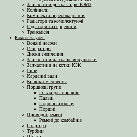
Запчастини до тракторів ЮМЗ
Колінвали
Комплекти переобладнання
Радіатори та комплектуючі
Радіатори та серцевини
Трансмісія
Комплектуючі
Водяні насоси
Генератори
Диски зчеплення
Запчастини на граблі ворушилки
Запчастини на котки КЗК
Інше
Карданні вали
Кошики зчеплення
Поршневі групи
Гільзи для поршнів
Пальці
Поршневі кільця
Поршні
Приводні ремені
Ремені до комбайнів
Стартера
Турбіни
Шпагат