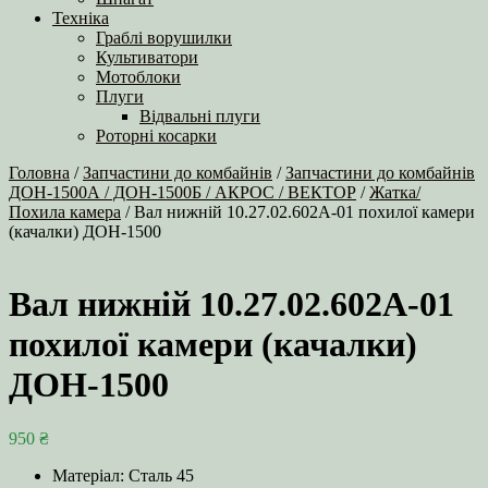
Техніка
Граблі ворушилки
Культиватори
Мотоблоки
Плуги
Відвальні плуги
Роторні косарки
Головна
/
Запчастини до комбайнів
/
Запчастини до комбайнів
ДОН-1500А / ДОН-1500Б / АКРОС / ВЕКТОР
/
Жатка/
Похила камера
/ Вал нижній 10.27.02.602А-01 похилої камери
(качалки) ДОН-1500
Вал нижній 10.27.02.602А-01
похилої камери (качалки)
ДОН-1500
950
₴
Матеріал: Сталь 45