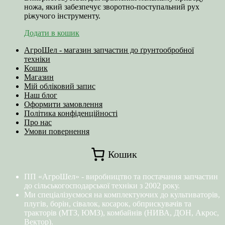
ножа, який забезпечує зворотно-поступальний рух
ріжучого інструменту.
Додати в кошик
АгроШел - магазин запчастин до ґрунтообробної
техніки
Кошик
Магазин
Мій обліковий запис
Наш блог
Оформити замовлення
Політика конфіденційності
Про нас
Умови повернення
Кошик
ПП «АгроШел» - виробництво та постачання запчастин
до сільськогосподарської техніки з 2002 року.
Ми спеціалізуємося на комплектуючих до культиваторів,
плугів, борін, сівалок, косарок, обприскувачів та
тракторів (МТЗ, ЮМЗ), комбайнів (НИВА, ДОН, Акрос,
Вектор).