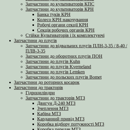
Запчастини до культиваторів КПС
Запчастини до культиваторів КРН
Банка туків КРН
Колесо КРН накочування
Робочі органи секції КРН
Секція робочих органів КРН
Стійки Культиваторів і їх комплектуючі
Запчастини до плугів
Запчастини до відвальних плугів ПЛН-3-35 / 8-40 /
ПЛВ-3-35
Запчастини до оборотних плугів ПОН
Запчастини до плугів Kuhn
Запчастини до плугів Kverneland
Запчастини до плугів Lemken
Запчастини до польских плугів Bomet
Запчастини до роторних косарок
Запчастини до тракторів
Гідроциліндри
Запчастини до тракторів МТЗ
Двигун Д-240 МТЗ
Зчеплення МТЗ
Кабіна МТЗ
Карданний привід МТЗ
Коробка відбору потужності МТЗ
Коробка передач МТЗ