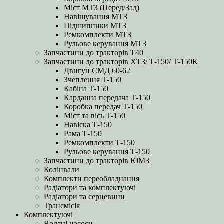
Міст МТЗ (Перед/Зад)
Навішування МТЗ
Підшипники МТЗ
Ремкомплекти МТЗ
Рульове керування МТЗ
Запчастини до тракторів Т40
Запчастини до тракторів ХТЗ/ Т-150/ Т-150К
Двигун СМД 60-62
Зчеплення Т-150
Кабіна Т-150
Карданна передача Т-150
Коробка передач Т-150
Міст та вісь Т-150
Навіска Т-150
Рама Т-150
Ремкомплекти Т-150
Рульове керування Т-150
Запчастини до тракторів ЮМЗ
Колінвали
Комплекти переобладнання
Радіатори та комплектуючі
Радіатори та серцевини
Трансмісія
Комплектуючі
Водяні насоси