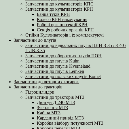
Запчастини до культиваторів КПС
Запчастини до культиваторів КРН
Банка туків КРН
Колесо КРН накочування
Робочі органи секції КРН
Секція робочих органів КРН
Стійки Культиваторів і їх комплектуючі
Запчастини до плугів
Запчастини до відвальних плугів ПЛН-3-35 / 8-40 /
ПЛВ-3-35
Запчастини до оборотних плугів ПОН
Запчастини до плугів Kuhn
Запчастини до плугів Kverneland
Запчастини до плугів Lemken
Запчастини до польских плугів Bomet
Запчастини до роторних косарок
Запчастини до тракторів
Гідроциліндри
Запчастини до тракторів МТЗ
Двигун Д-240 МТЗ
Зчеплення МТЗ
Кабіна МТЗ
Карданний привід МТЗ
Коробка відбору потужності МТЗ
Коробка передач МТЗ