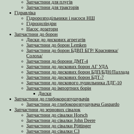
Запчастини для плугів
Запчастини для тракторів
Гідравліка
Гідророзподільники і насоси НШ
Гідроциліндри
Насос дозатори
Запчастини до борон
Диски до дискових агрегатів
Запчастини до борон Lemken
Запчастини до борон БДВП БГР/ Краснянка/
Солоха/
Запчастини до борони ДМТ-4
Запчастини до дискових борон АГ УДА
Запчастини до дискових борон БДП/БДН/Паллада
Запчастини до дискових борон БДТ-7
Запчастини до дискового лущильника ЛДГ-10
Запчастини до імпортних борін
Диски
Запчастини до глибокорозпушувачів
Запчастини до глибокорозпушувача Gaspardo
Запчастини до зернових сівалок
Запчастини до сівалки Horsch
Запчастини до сівалки John Deere
Запчастини до сівалки Pöttinger
Запчастини до сівалки СЗ