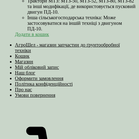
Трактори МТЗ: МТЗ-50, МТЗ-52, МТЗ-80, МТЗ-82
та інші модифікації, де використовується пусковий
двигун ПД-10.
Інша сільськогосподарська техніка: Може
застосовуватися на іншій техніці з двигуном
ПД-10.
Додати в кошик
АгроШел - магазин запчастин до ґрунтообробної
техніки
Кошик
Магазин
Мій обліковий запис
Наш блог
Оформити замовлення
Політика конфіденційності
Про нас
Умови повернення