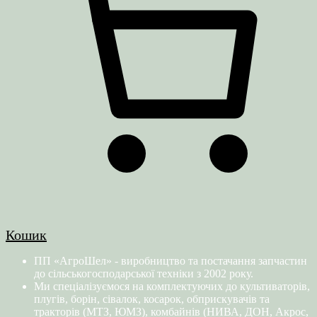
Кошик
ПП «АгроШел» - виробництво та постачання запчастин
до сільськогосподарської техніки з 2002 року.
Ми спеціалізуємося на комплектуючих до культиваторів,
плугів, борін, сівалок, косарок, обприскувачів та
тракторів (МТЗ, ЮМЗ), комбайнів (НИВА, ДОН, Акрос,