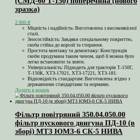
(СМД-60 Т-150) поперечина (нового
зразка)
2 800
₴
Міцність і надійність: Виготовлена з високоякісної
сталі.
Зносостійкість: Завдяки спеціальному покриттю,
скоба стійка до корозії та стирання.
Простота монтажу та демонтажу: Конструкція
скоби продумана таким чином, щоб її можна було
легко встановити та зняти.
Універсальність: Підходить для тракторів Т-150Г,
Т-150К, ХТЗ-17021, ХТЗ-17221, ХТЗ-181.
Відповідність стандартам: Виготовлена згідно з
державними стандартами та нормами.
Додати в кошик
Фільтр повітряний 350.04.050.00
фільтр пускового двигуна ПД-10 (в
зборі) МТЗ ЮМЗ-6 СК-5 НИВА