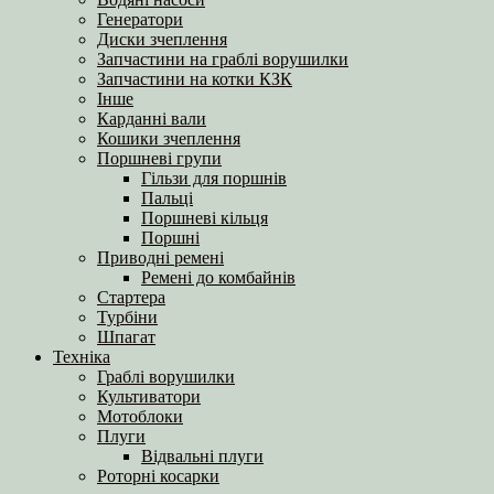
Генератори
Диски зчеплення
Запчастини на граблі ворушилки
Запчастини на котки КЗК
Інше
Карданні вали
Кошики зчеплення
Поршневі групи
Гільзи для поршнів
Пальці
Поршневі кільця
Поршні
Приводні ремені
Ремені до комбайнів
Стартера
Турбіни
Шпагат
Техніка
Граблі ворушилки
Культиватори
Мотоблоки
Плуги
Відвальні плуги
Роторні косарки