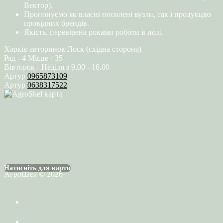
Вектор).
Пропонуємо як власні посилені вузли, так і продукцію
провідних брендів.
Якість, перевірена роками роботи в полі.
Харків авторинок Лоск (східна сторона)
Ряд - 4 Місце - 35
Вівторок - Неділя з 9.00 - 16.00
Артур
0965873109
Артур
0638317522
Натисніть для карти
АгроШел © 2026