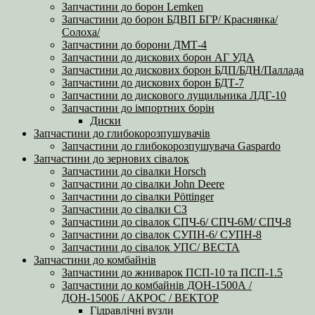
Запчастини до борон Lemken
Запчастини до борон БДВП БГР/ Краснянка/
Солоха/
Запчастини до борони ДМТ-4
Запчастини до дискових борон АГ УДА
Запчастини до дискових борон БДП/БДН/Паллада
Запчастини до дискових борон БДТ-7
Запчастини до дискового лущильника ЛДГ-10
Запчастини до імпортних борін
Диски
Запчастини до глибокорозпушувачів
Запчастини до глибокорозпушувача Gaspardo
Запчастини до зернових сівалок
Запчастини до сівалки Horsch
Запчастини до сівалки John Deere
Запчастини до сівалки Pöttinger
Запчастини до сівалки СЗ
Запчастини до сівалок СПЧ-6/ СПЧ-6М/ СПЧ-8
Запчастини до сівалок СУПН-6/ СУПН-8
Запчастини до сівалок УПС/ ВЕСТА
Запчастини до комбайнів
Запчастини до жниварок ПСП-10 та ПСП-1.5
Запчастини до комбайнів ДОН-1500А /
ДОН-1500Б / АКРОС / ВЕКТОР
Гідравлічні вузли