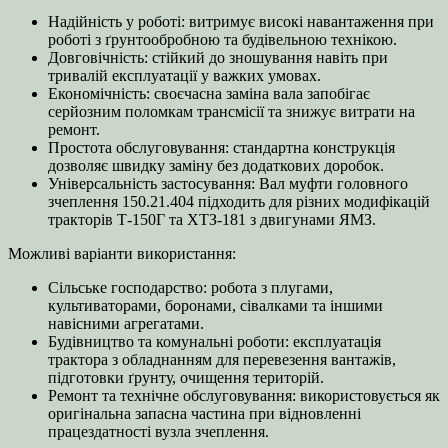
Надійність у роботі: витримує високі навантаження при
роботі з ґрунтообробною та будівельною технікою.
Довговічність: стійкий до зношування навіть при
тривалій експлуатації у важких умовах.
Економічність: своєчасна заміна вала запобігає
серйозним поломкам трансмісії та знижує витрати на
ремонт.
Простота обслуговування: стандартна конструкція
дозволяє швидку заміну без додаткових доробок.
Універсальність застосування: Вал муфти головного
зчеплення 150.21.404 підходить для різних модифікацій
тракторів Т-150Г та ХТЗ-181 з двигунами ЯМЗ.
Можливі варіанти використання:
Сільське господарство: робота з плугами,
культиваторами, боронами, сівалками та іншими
навісними агрегатами.
Будівництво та комунальні роботи: експлуатація
трактора з обладнанням для перевезення вантажів,
підготовки ґрунту, очищення територій.
Ремонт та технічне обслуговування: використовується як
оригінальна запасна частина при відновленні
працездатності вузла зчеплення.