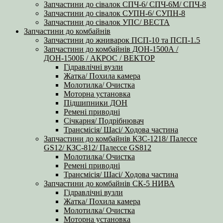
Запчастини до сівалок СПЧ-6/ СПЧ-6М/ СПЧ-8
Запчастини до сівалок СУПН-6/ СУПН-8
Запчастини до сівалок УПС/ ВЕСТА
Запчастини до комбайнів
Запчастини до жниварок ПСП-10 та ПСП-1.5
Запчастини до комбайнів ДОН-1500А /
ДОН-1500Б / АКРОС / ВЕКТОР
Гідравлічні вузли
Жатка/ Похила камера
Молотилка/ Очистка
Моторна установка
Підшипники ДОН
Ремені приводні
Січкарня/ Подрібнювач
Трансмісія/ Шасі/ Ходова частина
Запчастини до комбайнів КЗС-1218/ Палессе
GS12/ КЗС-812/ Палессе GS812
Молотилка/ Очистка
Ремені приводні
Трансмісія/ Шасі/ Ходова частина
Запчастини до комбайнів СК-5 НИВА
Гідравлічні вузли
Жатка/ Похила камера
Молотилка/ Очистка
Моторна установка