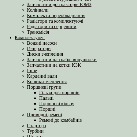
Запчастини до тракторів ЮМЗ
Колінвали
Комплекти переобладнання
Радіатори та комплектуючі
Радіатори та серцевини
Трансмісія
Комплектуючі
Водяні насоси
Генератори
Диски зчеплення
Запчастини на граблі ворушилки
Запчастини на котки КЗК
Інше
Карданні вали
Кошики зчеплення
Поршневі групи
Гільзи для поршнів
Пальці
Поршневі кільця
Поршні
Приводні ремені
Ремені до комбайнів
Стартера
Турбіни
Шпагат