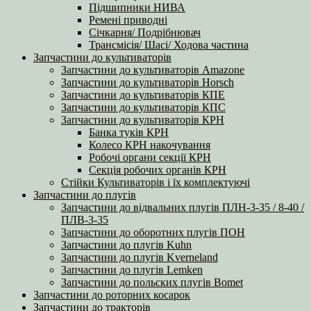
Підшипники НИВА
Ремені приводні
Січкарня/ Подрібнювач
Трансмісія/ Шасі/ Ходова частина
Запчастини до культиваторів
Запчастини до культиваторів Amazone
Запчастини до культиваторів Horsch
Запчастини до культиваторів КПЕ
Запчастини до культиваторів КПС
Запчастини до культиваторів КРН
Банка туків КРН
Колесо КРН накочування
Робочі органи секції КРН
Секція робочих органів КРН
Стійки Культиваторів і їх комплектуючі
Запчастини до плугів
Запчастини до відвальних плугів ПЛН-3-35 / 8-40 /
ПЛВ-3-35
Запчастини до оборотних плугів ПОН
Запчастини до плугів Kuhn
Запчастини до плугів Kverneland
Запчастини до плугів Lemken
Запчастини до польских плугів Bomet
Запчастини до роторних косарок
Запчастини до тракторів