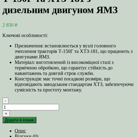
дизельним двигуном ЯМЗ
2 850
₴
Ключові особливості:
Призначення: встановлюється у вузлі головного
зчеплення тракторів Т-150Г та ХТЗ-181, що працюють з
двигунами ЯМЗ.
Матеріал: виготовлений із високоміцної сталі з
термічною обробкою, що гарантує стійкість до
навантажень та довгий строк служби.
Конструкція: має точні посадкові розміри, що
відповідають заводським стандартам ХТЗ, забезпечуючи
сумісність та простоту монтажу.
-
Вал
муфти
+
головного
Додати в кошик
зчеплення
150.21.404
Опис
трактор
Відгуки (0)