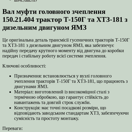
Т-150Г
та
Вал муфти головного зчеплення
ХТЗ-181
з
150.21.404 трактор Т-150Г та ХТЗ-181 з
дизельним
дизельним двигуном ЯМЗ
двигуном
ЯМЗ
кількість
Це оригінальна деталь трансмісії гусеничних тракторів Т-150Г
та ХТЗ-181 з дизельним двигуном ЯМЗ, яка забезпечує
надійну передачу крутного моменту від двигуна до коробки
передач і стабільну роботу всієї системи зчеплення.
Ключові особливості:
Призначення: встановлюється у вузлі головного
зчеплення тракторів Т-150Г та ХТЗ-181, що працюють з
двигунами ЯМЗ.
Матеріал: виготовлений із високоміцної сталі з
термічною обробкою, що гарантує стійкість до
навантажень та довгий строк служби.
Конструкція: має точні посадкові розміри, що
відповідають заводським стандартам ХТЗ, забезпечуючи
сумісність та простоту монтажу.
Переваги: