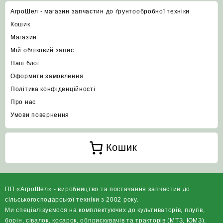
АгроШел - магазин запчастин до ґрунтообробної техніки
Кошик
Магазин
Мій обліковий запис
Наш блог
Оформити замовлення
Політика конфіденційності
Про нас
Умови повернення
Кошик
ПП «АгроШел» - виробництво та постачання запчастин до
сільськогосподарської техніки з 2002 року.
Ми спеціалізуємося на комплектуючих до культиваторів, плугів,
борін, сівалок, косарок, обприскувачів та тракторів (МТЗ, ЮМЗ),