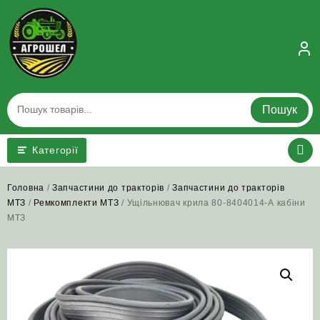
Skip
to
content
Пошук
Категорії
Головна
/
Запчастини до тракторів
/
Запчастини до тракторів
МТЗ
/
Ремкомплекти МТЗ
/ Ущільнювач крила 80-8404014-А кабіни
МТЗ