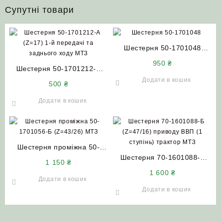
Супутні товари
Шестерня 50-1701048
(Z=27/24) 4-5 передач МТЗ
950
₴
Шестерня 50-1701212-А
(Z=17) 1-й передачі та
Додати в кошик
500
₴
заднього ходу МТЗ
Додати в кошик
Шестерня проміжна 50-
1701056-Б (Z=43/26) МТЗ
Шестерня 70-1601088-Б
1 150
₴
(Z=47/16) приводу ВВП (1
1 600
₴
ступінь) трактор МТЗ
Додати в кошик
Додати в кошик