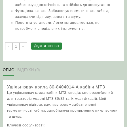
забезпечує довговічність та стійкість до зношування.
Функціональність: Забезпечує герметичність кабіни,
захищаючи від пилу, вологи та шуму.
Простота установки: Легко встановлюється, не
потребуючи спеціальних інструментів.
Ущільнювач
Додати в кошик
-
+
крила
80-
8404014-
А
ОПИС
ВІДГУКИ (0)
кабіни
МТЗ
Ущільнювач крила 80-8404014-А кабіни МТЗ
кількість
Це ущільнювач крила кабіни МТЗ, спеціально розроблений
для тракторів моделі МТЗ-80/82 та їх модифікацій. Цей
ущільнювач відіграє важливу роль у забезпеченні
герметичності кабіни, запобігаючи проникненню пилу, вологи
та шуму.
Ключові особливості: