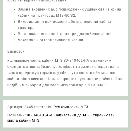
Можливі варіанти використання:
Заміна зношених або пошкоджених ущільнювачів крила
кабіни на тракторах МТЗ-80/82.
Використання при ремонті або відновленні кабіни
трактора.
Встановлення на нові трактори для забезпечення
максимальної герметичності кабіни.
Висновок:
Ущільнювач крила кабіни МТЗ 80-8404014-А є важливим
елементом, що забезпечує комфорт та захист оператора, а
також продовжує термін служби внутрішнього обладнання
кабіни. Його висока якість та простота установки роблять його
надійним вибором для власників тракторів МТЗ-80/82.
Артикул:
2445
Категорія:
Ремкомплекти МТЗ
Позначки:
80-8404014-А
,
Запчастини до МТЗ
,
Ущільнювач
крила кабіни МТЗ