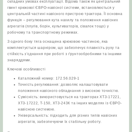
складних умовах експлуатації. Відома також як центральний
гвинт крюкової ЄВРО-навісної системи, встановлюється у
центральній частині навісного пристрою трактора. Її основна
функція – регулювання кута нахилу та положення навісних
агрегатів (плугів, борін, культиваторів, сівалок тощо) у
робочому та транспортному режимах.
З одного боку тяга оснащена крюковою частиною, яка
комплектується шарніром, що забезпечує плавність руху та
стійкість з’єднання при роботі з ґрунтообробними та іншими
знаряддями.
Ключові особливості
Каталожний номер: 172.56.029-1
Точність регулювання: дозволяє налаштовувати
положення навісного обладнання з високою точністю.
Сумісність: використовується на тракторах ХТЗ-17221,
ХТЗ-17222, Т-150, ХТЗ-243К та інших моделях із ЄВРО-
навісною системою.
Універсальність: підходить для різних типів навісних
агрегатів, забезпечуючи їх стабільну роботу.