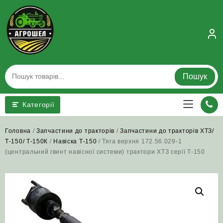
Skip
to
content
Пошук
Категорії
Головна
/
Запчастини до тракторів
/
Запчастини до тракторів ХТЗ/
Т-150/ Т-150К
/
Навіска Т-150
/ Тяга верхня 172.56.029-1
(центральний гвинт навісної системи) трактори ХТЗ серії Т-150