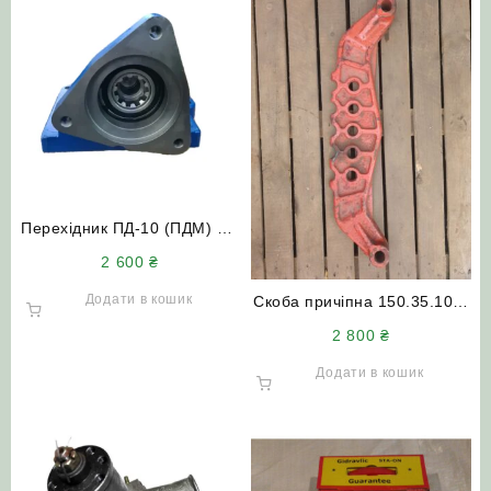
Перехідник ПД-10 (ПДМ) під
стартер (посилений)
2 600
₴
трактор МТЗ ЮМЗ Т-150
Додати в кошик
Скоба причіпна 150.35.103-
1 (СМД-60 Т-150)
2 800
₴
поперечина (нового зразка)
Додати в кошик