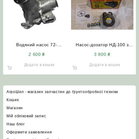
Водяний насос 72-
Насос-дозатор НД-100 з
13002.00-01 (СМД-31
клапаном STA-ON
2 600
₴
3 800
₴
СМД-60) комбайн ДОН-1500
(Словаччина)
трактор Т-150
Додати в кошик
Додати в кошик
АгроШел - магазин запчастин до ґрунтообробної техніки
Кошик
Магазин
Мій обліковий запис
Наш блог
Оформити замовлення