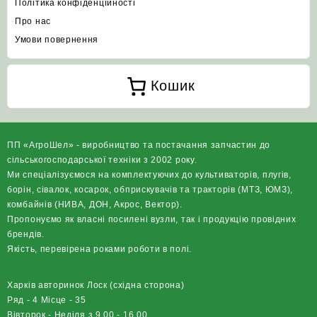
Політика конфіденційності
Про нас
Умови повернення
Кошик
ПП «АгроШел» - виробництво та постачання запчастин до
сільськогосподарської техніки з 2002 року.
Ми спеціалізуємося на комплектуючих до культиваторів, плугів,
борін, сівалок, косарок, обприскувачів та тракторів (МТЗ, ЮМЗ),
комбайнів (НИВА, ДОН, Акрос, Вектор).
Пропонуємо як власні посилені вузли, так і продукцію провідних
брендів.
Якість, перевірена роками роботи в полі.
Харків авторинок Лоск (східна сторона)
Ряд - 4 Місце - 35
Вівторок - Неділя з 9.00 - 16.00