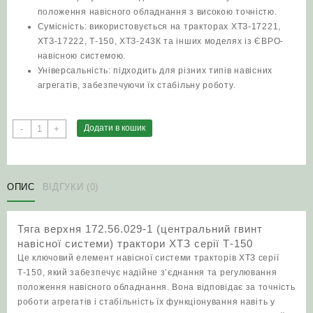
положення навісного обладнання з високою точністю.
Сумісність: використовується на тракторах ХТЗ-17221,
ХТЗ-17222, Т-150, ХТЗ-243К та інших моделях із ЄВРО-
навісною системою.
Універсальність: підходить для різних типів навісних
агрегатів, забезпечуючи їх стабільну роботу.
Тяга
Додати в кошик
-
+
верхня
172.56.029-
1
(центральний
ОПИС
ВІДГУКИ (0)
гвинт
навісної
Тяга верхня 172.56.029-1 (центральний гвинт
системи)
навісної системи) трактори ХТЗ серії Т-150
трактори
Це ключовий елемент навісної системи тракторів ХТЗ серії
ХТЗ
Т-150, який забезпечує надійне з’єднання та регулювання
серії
положення навісного обладнання. Вона відповідає за точність
Т-150
роботи агрегатів і стабільність їх функціонування навіть у
кількість