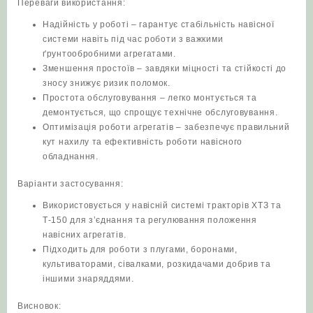
Переваги використання:
Надійність у роботі – гарантує стабільність навісної
системи навіть під час роботи з важкими
ґрунтообробними агрегатами.
Зменшення простоїв – завдяки міцності та стійкості до
зносу знижує ризик поломок.
Простота обслуговування – легко монтується та
демонтується, що спрощує технічне обслуговування.
Оптимізація роботи агрегатів – забезпечує правильний
кут нахилу та ефективність роботи навісного
обладнання.
Варіанти застосування:
Використовується у навісній системі тракторів ХТЗ та
Т-150 для з’єднання та регулювання положення
навісних агрегатів.
Підходить для роботи з плугами, боронами,
культиваторами, сівалками, розкидачами добрив та
іншими знаряддями.
Висновок: