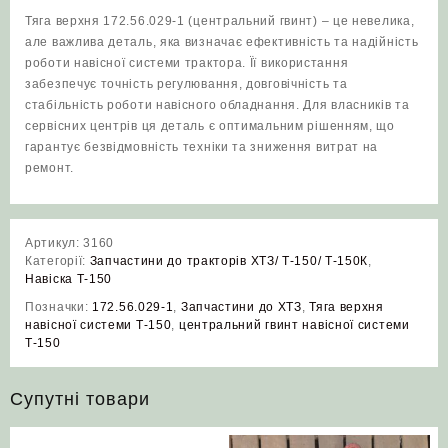
Тяга верхня 172.56.029-1 (центральний гвинт) – це невелика,
але важлива деталь, яка визначає ефективність та надійність
роботи навісної системи трактора. Її використання
забезпечує точність регулювання, довговічність та
стабільність роботи навісного обладнання. Для власників та
сервісних центрів ця деталь є оптимальним рішенням, що
гарантує безвідмовність техніки та зниження витрат на
ремонт.
Артикул:
3160
Категорії:
Запчастини до тракторів ХТЗ/ Т-150/ Т-150К
,
Навіска Т-150
Позначки:
172.56.029-1
,
Запчастини до ХТЗ
,
Тяга верхня
навісної системи Т-150
,
центральний гвинт навісної системи
Т-150
Супутні товари