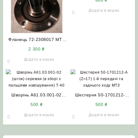
600
₴
Додати в кошик
Фланець 72-2308017 МТЗ
(5 шпильок)
2 300
₴
Додати в кошик
Шворінь А61.03.001-02
Шестерня 50-1701212-А
(шток) сережки (в зборі з
(Z=17) 1-й передачі та
500
₴
500
₴
пальцями навішування)
заднього ходу МТЗ
Т-40
Додати в кошик
Додати в кошик