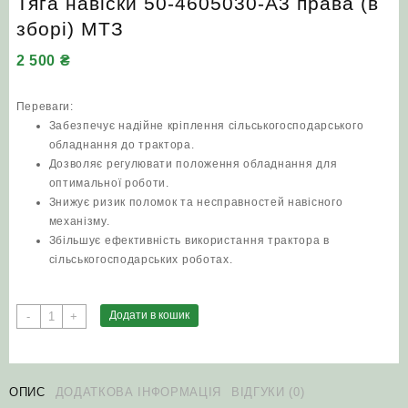
Тяга навіски 50-4605030-А3 права (в
зборі) МТЗ
2 500
₴
Переваги:
Забезпечує надійне кріплення сільськогосподарського
обладнання до трактора.
Дозволяє регулювати положення обладнання для
оптимальної роботи.
Знижує ризик поломок та несправностей навісного
механізму.
Збільшує ефективність використання трактора в
сільськогосподарських роботах.
Тяга
Додати в кошик
-
+
навіски
50-
4605030-
А3
ОПИС
ДОДАТКОВА ІНФОРМАЦІЯ
ВІДГУКИ (0)