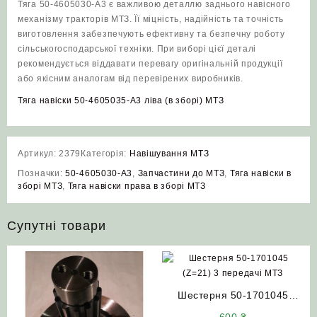
Тяга 50-4605030-А3 є важливою деталлю заднього навісного
механізму тракторів МТЗ. Її міцність, надійність та точність
виготовлення забезпечують ефективну та безпечну роботу
сільськогосподарської техніки. При виборі цієї деталі
рекомендується віддавати перевагу оригінальній продукції
або якісним аналогам від перевірених виробників.
Тяга навіски 50-4605035-А3 ліва (в зборі) МТЗ
Артикул:
2379
Категорія:
Навішування МТЗ
Позначки:
50-4605030-А3
,
Запчастини до МТЗ
,
Тяга навіски в
зборі МТЗ
,
Тяга навіски права в зборі МТЗ
Супутні товари
Шестерня 50-1701045
(Z=21) 3 передачі МТЗ