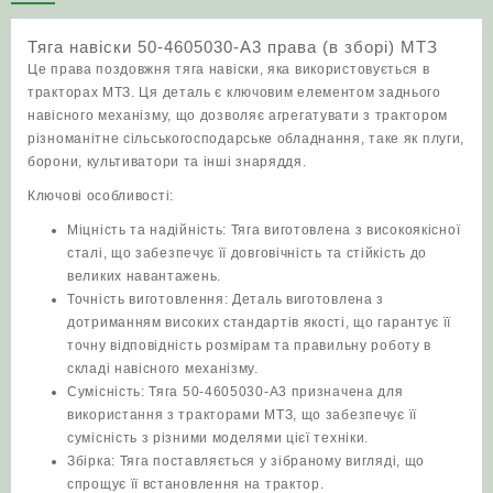
права
(в
Тяга навіски 50-4605030-А3 права (в зборі) МТЗ
зборі)
Це права поздовжня тяга навіски, яка використовується в
МТЗ
тракторах МТЗ. Ця деталь є ключовим елементом заднього
кількість
навісного механізму, що дозволяє агрегатувати з трактором
різноманітне сільськогосподарське обладнання, таке як плуги,
борони, культиватори та інші знаряддя.
Ключові особливості:
Міцність та надійність: Тяга виготовлена з високоякісної
сталі, що забезпечує її довговічність та стійкість до
великих навантажень.
Точність виготовлення: Деталь виготовлена з
дотриманням високих стандартів якості, що гарантує її
точну відповідність розмірам та правильну роботу в
складі навісного механізму.
Сумісність: Тяга 50-4605030-А3 призначена для
використання з тракторами МТЗ, що забезпечує її
сумісність з різними моделями цієї техніки.
Збірка: Тяга поставляється у зібраному вигляді, що
спрощує її встановлення на трактор.