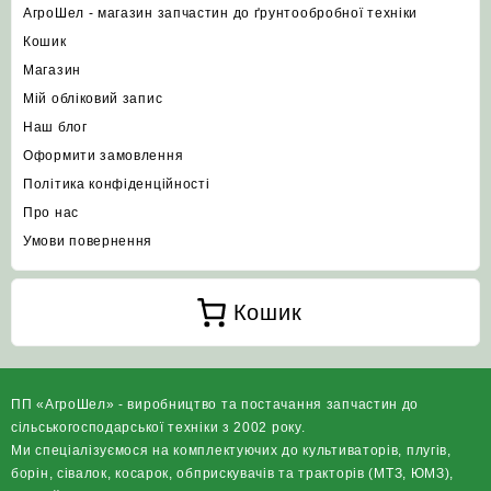
АгроШел - магазин запчастин до ґрунтообробної техніки
Кошик
Магазин
Мій обліковий запис
Наш блог
Оформити замовлення
Політика конфіденційності
Про нас
Умови повернення
Кошик
ПП «АгроШел» - виробництво та постачання запчастин до
сільськогосподарської техніки з 2002 року.
Ми спеціалізуємося на комплектуючих до культиваторів, плугів,
борін, сівалок, косарок, обприскувачів та тракторів (МТЗ, ЮМЗ),