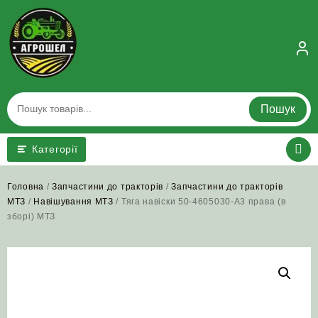
Skip
to
content
Пошук
Категорії
Головна
/
Запчастини до тракторів
/
Запчастини до тракторів
МТЗ
/
Навішування МТЗ
/ Тяга навіски 50-4605030-А3 права (в
зборі) МТЗ