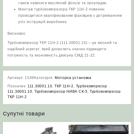
також замінити масляний фільтр та прокладки.
Монтаж турбокомпресора ТКР 11Н-2 повинен
проводитися кваліфікованим фахівцем з дотриманням
усіх інструкцій виробника.
Висновок:
Турбокомпресор ТКР 11Н-2 (111.30001.10) – це якісний та
надійний агрегат, який дозволить значно підвищити
потужність та економність двигуна СМД 21-22.
Артикул:
1549
Категорія:
Моторна установка
Позначок:
111.30001.10
,
ТКР 11Н-2
,
Турбокомпресор
111.30001.10
,
Турбокомпресор НИВА СК-5
,
Турбокомпресор
ТКР 11Н-2
Супутні товари