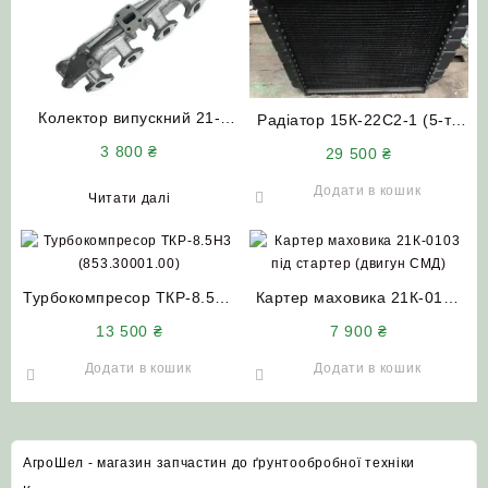
Колектор випускний 21-
Радіатор 15К-22С2-1 (5-ти
0701-01 двигуна СМД (4
рядний) НИВА СК-5
3 800
₴
29 500
₴
шпильки) НИВА СК-5
Додати в кошик
Читати далі
Турбокомпресор ТКР-8.5Н3
Картер маховика 21К-0103
(853.30001.00) турбіна
під стартер (двигун СМД)
13 500
₴
7 900
₴
двигуна СМД НИВА СК-5
НИВА СК-5
Додати в кошик
Додати в кошик
АгроШел - магазин запчастин до ґрунтообробної техніки