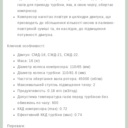
газів для приводу турбіни, яка, в свою чергу, обертає
компресор.
Компресор нагнітає повітря в циліндри двигуна, що
призводить до збільшення кількості кисню в паливно-
повітряній суміші та, як наслідок, до підвищення
потужності двигуна.
Ключові особливості:
Двигун: СМД-18, СМД-21, СМД-22.
Маса: 16 (кг)
Діаметр колеса компресора: 110/65 (мм)
Діаметр колеса турбіни: 110/81.6 (мм)
Частота обертання вала ротора: 45000 (об/хв)
Максимальний ступінь підвищення тиску: 2
Продуктивність: 0.18 кг/с (м3/год)
Допустима температура газів перед турбіною без
обмежень по часу: 600
ККД компресора (max): 0.72
Ефективний ККД турбіни (мах): 0.74
Переваги: