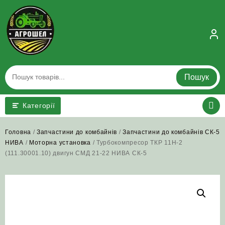
Skip
to
content
Пошук
Категорії
Головна
/
Запчастини до комбайнів
/
Запчастини до комбайнів СК-5
НИВА
/
Моторна установка
/ Турбокомпресор ТКР 11Н-2
(111.30001.10) двигун СМД 21-22 НИВА СК-5