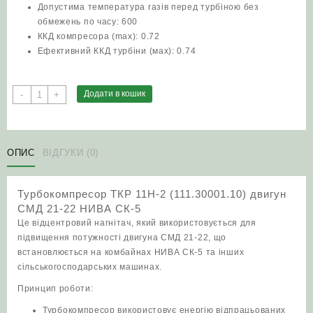
Допустима температура газів перед турбіною без
обмежень по часу: 600
ККД компресора (max): 0.72
Ефективний ККД турбіни (мах): 0.74
Турбокомпресор
Додати в кошик
-
+
ТКР
11Н-2
(111.30001.10)
двигун
ОПИС
ВІДГУКИ (0)
СМД
21-
Турбокомпресор ТКР 11Н-2 (111.30001.10) двигун
22
СМД 21-22 НИВА СК-5
НИВА
Це відцентровий нагнітач, який використовується для
СК-5
підвищення потужності двигуна СМД 21-22, що
кількість
встановлюється на комбайнах НИВА СК-5 та інших
сільськогосподарських машинах.
Принцип роботи:
Турбокомпресор використовує енергію відпрацьованих