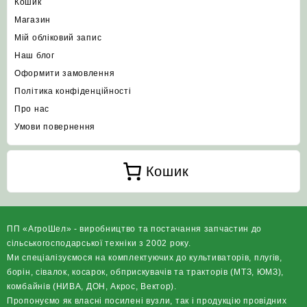
Кошик
Магазин
Мій обліковий запис
Наш блог
Оформити замовлення
Політика конфіденційності
Про нас
Умови повернення
Кошик
ПП «АгроШел» - виробництво та постачання запчастин до
сільськогосподарської техніки з 2002 року.
Ми спеціалізуємося на комплектуючих до культиваторів, плугів,
борін, сівалок, косарок, обприскувачів та тракторів (МТЗ, ЮМЗ),
комбайнів (НИВА, ДОН, Акрос, Вектор).
Пропонуємо як власні посилені вузли, так і продукцію провідних