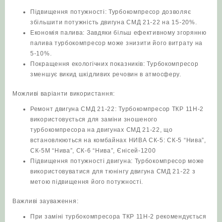
Підвищення потужності: Турбокомпресор дозволяє
збільшити потужність двигуна СМД 21-22 на 15-20%.
Економія палива: Завдяки більш ефективному згорянню
палива турбокомпресор може знизити його витрату на
5-10%.
Покращення екологічних показників: Турбокомпресор
зменшує викид шкідливих речовин в атмосферу.
Можливі варіанти використання:
Ремонт двигуна СМД 21-22: Турбокомпресор ТКР 11Н-2
використовується для заміни зношеного
турбокомпресора на двигунах СМД 21-22, що
встановлюються на комбайнах НИВА СК-5: СК-5 “Нива”,
СК-5М “Нива”, СК-6 “Нива”, Єнісей-1200
Підвищення потужності двигуна: Турбокомпресор може
використовуватися для тюнінгу двигуна СМД 21-22 з
метою підвищення його потужності.
Важливі зауваження:
При заміні турбокомпресора ТКР 11Н-2 рекомендується