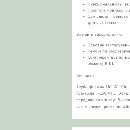
Функціональність: за
Простота монтажу: ле
Сумісність: повністю
для цієї техніки.
Варіанти використання:
Основне застосування
Ремонт та обслуговув
Комплексні вузли: м
ремонту КПП.
Висновок:
Труба фільтра 151.37.015 
тракторів Т-150/ХТЗ. Вона
передчасного зносу. Викори
також знижує ризик аварій