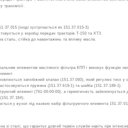
у трансмісії.
.37.015 (іноді зустрічається як 151.37.015-3)
товується у коробці передач тракторів Т-150 та ХТЗ.
на сталь, стійка до навантажень та впливу масла.
тральним елементом масляного фільтра КПП і виконує функцію на
лемент.
новлюється запобіжний клапан (151.37.093), який регулює тиск у 
астосовуються пружина (151.37.619-1) та шайба (151.37.189-1).
труючий елемент (761-00-00-00), а герметичність забезпечується
(151.37.184).
ається у вузол під назвою набір фільтруючого елемента 151.37.01
на зі сталі, що гарантує довгий термін служби навіть при інтенсив