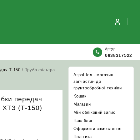
Артур
0638317522
дач Т-150
/ Труба фільтра
АгроШел - магазин
запчастин до
ґрунтообробної техніки
Кошик
обки передач
Магазин
 ХТЗ (Т-150)
Мій обліковий запис
Наш блог
Оформити замовлення
Політика