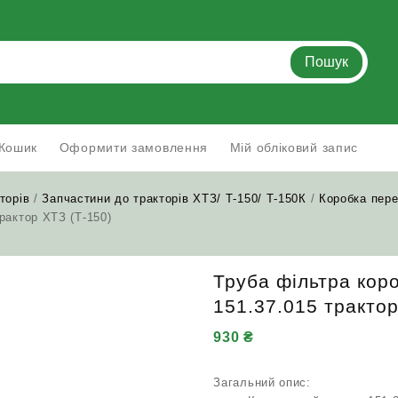
Пошук
Кошик
Оформити замовлення
Мій обліковий запис
торів
/
Запчастини до тракторів ХТЗ/ Т-150/ Т-150К
/
Коробка пере
рактор ХТЗ (Т-150)
Труба фільтра кор
151.37.015 трактор
930
₴
Загальний опис: