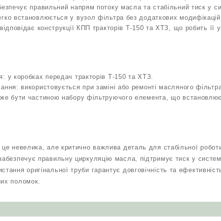
безпечує правильний напрям потоку масла та стабільний тиск у си
гко встановлюється у вузол фільтра без додаткових модифікацій
 відповідає конструкції КПП тракторів Т-150 та ХТЗ, що робить її
: у коробках передач тракторів Т-150 та ХТЗ.
ання: використовується при заміні або ремонті масляного фільтра
оже бути частиною набору фільтруючого елемента, що встановлюєт
– це невелика, але критично важлива деталь для стабільної робот
 забезпечує правильну циркуляцію масла, підтримує тиск у систем
стання оригінальної труби гарантує довговічність та ефективність
них поломок.