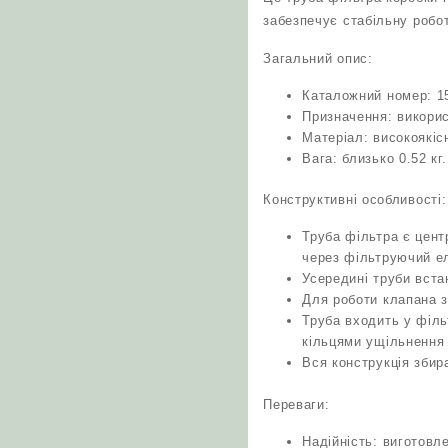
забезпечує стабільну робот
Загальний опис:
Каталожний номер: 151
Призначення: викорис
Матеріал: високоякіс
Вага: близько 0.52 кг.
Конструктивні особливості:
Труба фільтра є цен
через фільтруючий е
Усередині труби вста
Для роботи клапана з
Труба входить у філь
кільцями ущільнення 
Вся конструкція збир
Переваги:
Надійність: виготовле