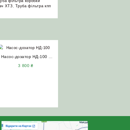
уба фільтра коробки
ач ХТЗ
,
Труба фільтра кпп
Насос-дозатор НД-100 з
клапаном STA-ON
3 800
₴
(Словаччина)