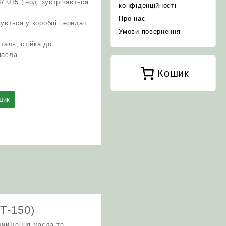
.015 (іноді зустрічається
конфіденційності
Про нас
ується у коробці передач
Умови повернення
таль, стійка до
масла.
Кошик
шик
Т-150)
 очищення масла та