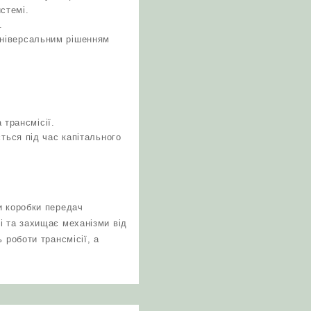
стемі.
.
 універсальним рішенням
 трансмісії.
ься під час капітального
и коробки передач
і та захищає механізми від
 роботи трансмісії, а