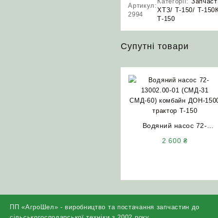
Категорії:
Запчаст
Артикул:
ХТЗ/ Т-150/ Т-150
2994
Т-150
Супутні товари
Водяний насос 72-
13002.00-01 (СМД-31
2 600
₴
СМД-60) комбайн
ДОН-1500 трактор Т-150
ПП «АгроШел» - виробництво та постачання запчастин до
сільськогосподарської техніки з 2002 року.