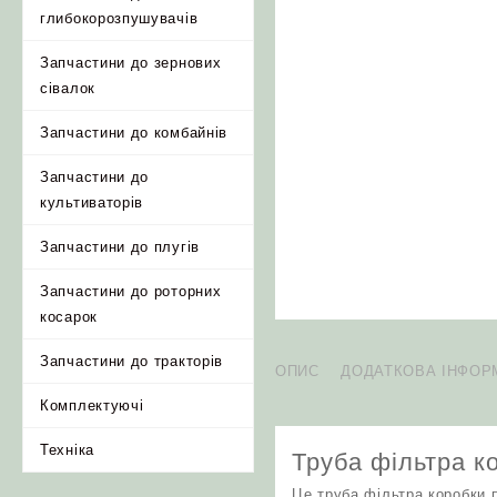
глибокорозпушувачів
Запчастини до зернових
сівалок
Запчастини до комбайнів
Запчастини до
культиваторів
Запчастини до плугів
Запчастини до роторних
косарок
Запчастини до тракторів
ОПИС
ДОДАТКОВА ІНФОР
Комплектуючі
Техніка
Труба фільтра к
Це труба фільтра коробки 