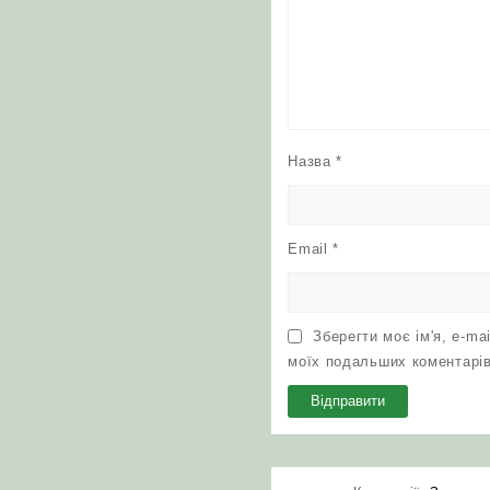
Назва
*
Email
*
Зберегти моє ім'я, e-ma
моїх подальших коментарів