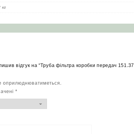
2 кг
лишив відгук на “Труба фільтра коробки передач 151.3
не оприлюднюватиметься.
начені
*