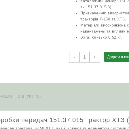
Каталожний номер: 151.37
як 151.37.015-3)
Призначення: використов
тракторів Т-150 та ХТЗ.
Матеріал: високоякісна с
навантажень та впливу 
Вага: близько 0.52 кг.
Труба
-
+
Додати в ко
фільтра
коробки
передач
151.37.015
трактор
ХТЗ
МАЦІЯ
ВІДГУКИ (0)
(Т-150)
кількість
оробки передач 151.37.015 трактор ХТЗ (
передач трактора Т-150/ХТЗ, яка є ключовим елементом системи