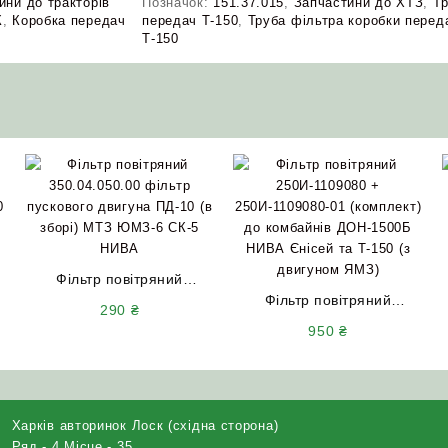
ини до тракторів
Позначок:
151.37.015
,
Запчастини до ХТЗ
,
Тр
К
,
Коробка передач
передач Т-150
,
Труба фільтра коробки перед
Т-150
Фільтр повітряний
350.04.050.00 фільтр
Фільтр повітряний
290
₴
пускового двигуна ПД-10
250И-1109080 +
950
₴
(в зборі) МТЗ ЮМЗ-6 СК-5
250И-1109080-01
НИВА
(комплект) до комбайнів
ДОН-1500Б НИВА Єнісей
та Т-150 (з двигуном ЯМЗ)
Харків авторинок Лоск (східна сторона)
Ряд - 4 Місце - 35