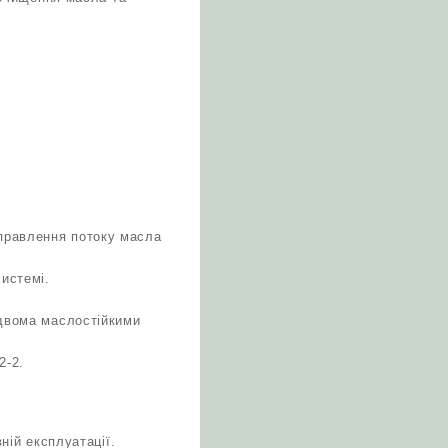
правлення потоку масла
системі.
 двома маслостійкими
2-2.
ній експлуатації.