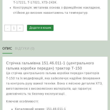
Т-17221, Т-17021, ХТЗ-243К.
Конструкція: металева основа з фрикційною накладкою,
стійкою до високих навантажень та температур.
Стрічка
Додати в кошик
-
+
гальмівна
151.46.011-
1
(центрального
ОПИС
ВІДГУКИ (0)
гальма
коробки
Стрічка гальмівна 151.46.011-1 (центрального
передач)
гальма коробки передач) трактор Т-150
трактор
Це стрічка центрального гальма коробки передач тракторів
Т-150
Т-150 та їх модифікацій, яка забезпечує надійне блокування
кількість
та контроль руху важкої техніки. Вона є якісною деталлю ХТЗ,
виготовленою з високоякісних матеріалів, що гарантує
довговічність та безпеку експлуатації.
Ключові особливості:
Каталожний номер: 151.46.011-1