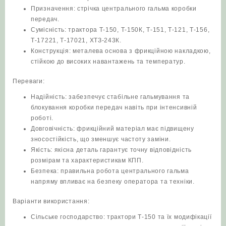
Призначення: стрічка центрального гальма коробки
передач.
Сумісність: трактора Т-150, Т-150К, Т-151, Т-121, Т-156,
Т-17221, Т-17021, ХТЗ-243К.
Конструкція: металева основа з фрикційною накладкою,
стійкою до високих навантажень та температур.
Переваги:
Надійність: забезпечує стабільне гальмування та
блокування коробки передач навіть при інтенсивній
роботі.
Довговічність: фрикційний матеріал має підвищену
зносостійкість, що зменшує частоту заміни.
Якість: якісна деталь гарантує точну відповідність
розмірам та характеристикам КПП.
Безпека: правильна робота центрального гальма
напряму впливає на безпеку оператора та техніки.
Варіанти використання:
Сільське господарство: трактори Т-150 та їх модифікації