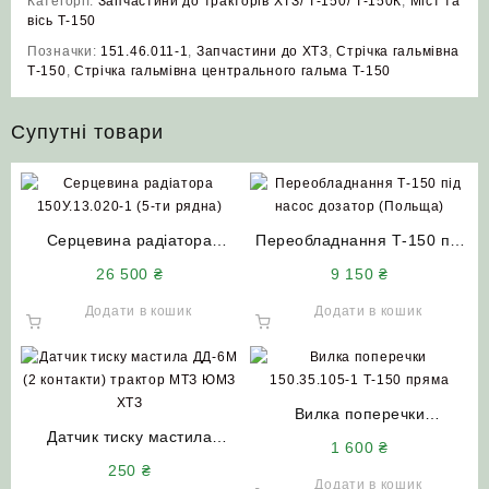
Категорії:
Запчастини до тракторів ХТЗ/ Т-150/ Т-150К
,
Міст та
вісь Т-150
Позначки:
151.46.011-1
,
Запчастини до ХТЗ
,
Стрічка гальмівна
Т-150
,
Стрічка гальмівна центрального гальма Т-150
Супутні товари
Серцевина радіатора
Переобладнання Т-150 під
150У.13.020-1 (5-ти рядна)
насос дозатор (Польща)
26 500
₴
9 150
₴
НИВА СК 5
Додати в кошик
Додати в кошик
Вилка поперечки
Датчик тиску мастила
150.35.105-1 (Т-150) пряма
1 600
₴
ДД-6М (2 контакти) трактор
(нового зразка)
250
₴
МТЗ ЮМЗ ХТЗ
Додати в кошик