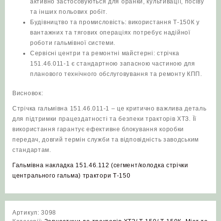
активно застосовуються для оранки, культивації, посіву
та інших польових робіт.
Будівництво та промисловість: використання Т-150К у
вантажних та тягових операціях потребує надійної
роботи гальмівної системи.
Сервісні центри та ремонтні майстерні: стрічка
151.46.011-1 є стандартною запасною частиною для
планового технічного обслуговування та ремонту КПП.
Висновок:
Стрічка гальмівна 151.46.011-1 – це критично важлива деталь
для підтримки працездатності та безпеки тракторів ХТЗ. Її
використання гарантує ефективне блокування коробки
передач, довгий термін служби та відповідність заводським
стандартам.
Гальмівна накладка 151.46.112 (сегмент/колодка стрічки
центрального гальма) трактори Т‑150
Артикул:
3098