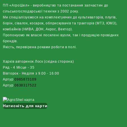
ПП «АгроШел» - виробництво та постачання запчастин до
сільськогосподарської техніки з 2002 року.
Ми спеціалізуємося на комплектуючих до культиваторів, плугів,
борін, сівалок, косарок, обприскувачів та тракторів (МТЗ, ЮМЗ),
комбайнів (НИВА, ДОН, Акрос, Вектор).
Пропонуємо як власні посилені вузли, так і продукцію провідних
брендів.
Якість, перевірена роками роботи в полі.
Харків авторинок Лоск (східна сторона)
Ряд - 4 Місце - 35
Вівторок - Неділя з 9.00 - 16.00
Артур
0965873109
Артур
0638317522
Натисніть для карти