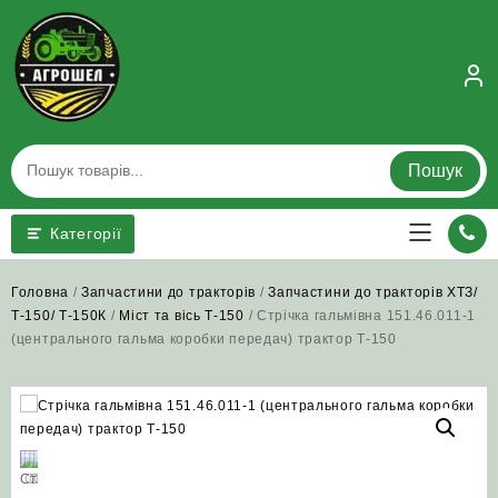
Skip
to
content
Пошук
Категорії
Головна
/
Запчастини до тракторів
/
Запчастини до тракторів ХТЗ/
Т-150/ Т-150К
/
Міст та вісь Т-150
/ Стрічка гальмівна 151.46.011-1
(центрального гальма коробки передач) трактор Т-150