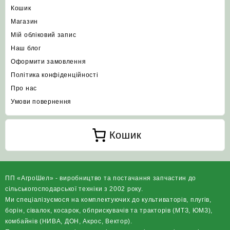
Кошик
Магазин
Мій обліковий запис
Наш блог
Оформити замовлення
Політика конфіденційності
Про нас
Умови повернення
Кошик
ПП «АгроШел» - виробництво та постачання запчастин до
сільськогосподарської техніки з 2002 року.
Ми спеціалізуємося на комплектуючих до культиваторів, плугів,
борін, сівалок, косарок, обприскувачів та тракторів (МТЗ, ЮМЗ),
комбайнів (НИВА, ДОН, Акрос, Вектор).