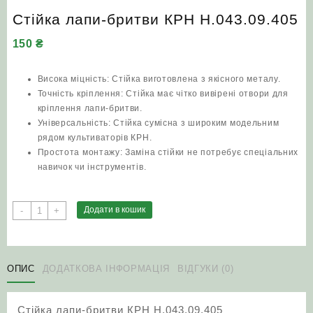
Стійка лапи-бритви КРН Н.043.09.405
150
₴
Висока міцність: Стійка виготовлена з якісного металу.
Точність кріплення: Стійка має чітко вивірені отвори для
кріплення лапи-бритви.
Універсальність: Стійка сумісна з широким модельним
рядом культиваторів КРН.
Простота монтажу: Заміна стійки не потребує спеціальних
навичок чи інструментів.
Стійка
Додати в кошик
-
+
лапи-
бритви
КРН
Н.043.09.405
ОПИС
ДОДАТКОВА ІНФОРМАЦІЯ
ВІДГУКИ (0)
кількість
Стійка лапи-бритви КРН Н.043.09.405