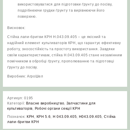
використовуватися для підготовки ґрунту до посіву,
подрібнюючи грудки ґрунту та вирівнюючи його
поверхню.
Висновок:
Стійка лапи-бритви КРН Н.043.09.405 – це якісний та
надійний елемент культиваторів КРН, що гарантує ефективну
роботу, зносостійкість та простоту використання. Завдяки
своїм характеристикам, стійка Н.043.09.405 стане незамінним
помічником в обробці ґрунту, прополюванню та підготовці
ґрунту до посіву.
Виробник: АгроШел
Артикул:
0195
Категорії:
Власне виробництво
,
Запчастини для
культиваторів
,
Робочі органи секції КРН
Позначок:
КРН
,
КРН 5.6
,
Н 043.09.405
,
Н043.09.405
,
Стійка
лапи-бритви КРН