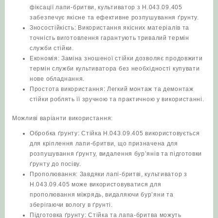
фіксації лапи-бритви, культиватор з Н.043.09.405
забезпечує якісне та ефективне розпушування ґрунту.
Зносостійкість: Використання якісних матеріалів та
точність виготовлення гарантують тривалий термін
служби стійки.
Економія: Заміна зношеної стійки дозволяє продовжити
термін служби культиватора без необхідності купувати
нове обладнання.
Простота використання: Легкий монтаж та демонтаж
стійки роблять її зручною та практичною у використанні.
Можливі варіанти використання:
Обробка ґрунту: Стійка Н.043.09.405 використовується
для кріплення лапи-бритви, що призначена для
розпушування ґрунту, видалення бур’янів та підготовки
ґрунту до посіву.
Прополювання: Завдяки лапі-бритві, культиватор з
Н.043.09.405 може використовуватися для
прополювання міжрядь, видаляючи бур’яни та
зберігаючи вологу в ґрунті.
Підготовка ґрунту: Стійка та лапа-бритва можуть