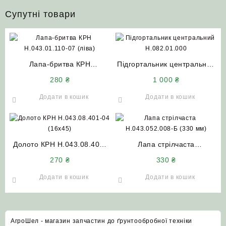
Супутні товари
Лапа-бритва КРН
Підгортальник центральний
Н.043.01.110-07 (ліва)
Н.082.01.000 з замінними
280
₴
1 000
₴
борована Велес Агро
робочими органами
АгроШел
Додати в кошик
Додати в кошик
Долото КРН Н.043.08.401-
Лапа стрілчаста
04 (16х45) сталь 45 з
Н.043.052.008-Б (330 мм)
270
₴
330
₴
наплавленням
борована (одеський кут)
Elvorti
Додати в кошик
Додати в кошик
АгроШел - магазин запчастин до ґрунтообробної техніки