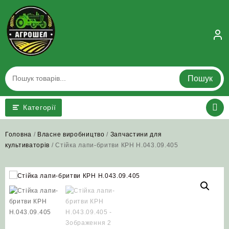
Skip
to
content
Пошук
Категорії
Головна
/
Власне виробництво
/
Запчастини для
культиваторів
/ Стійка лапи-бритви КРН Н.043.09.405