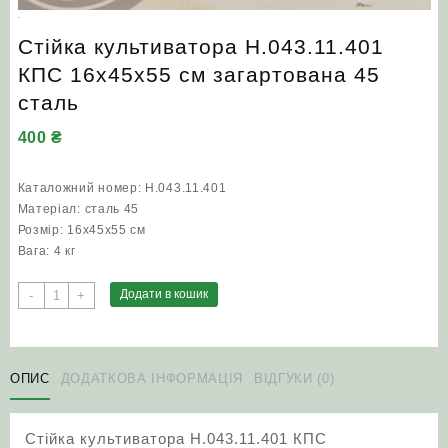
Стійка культиватора Н.043.11.401
КПС 16х45х55 см загартована 45
сталь
400
₴
Каталожний номер: Н.043.11.401
Матеріал: сталь 45
Розмір: 16х45х55 см
Вага: 4 кг
Стійка
Додати в кошик
-
+
культиватора
Н.043.11.401
КПС
16х45х55
ОПИС
ДОДАТКОВА ІНФОРМАЦІЯ
ВІДГУКИ (0)
см
загартована
Стійка культиватора Н.043.11.401 КПС
45