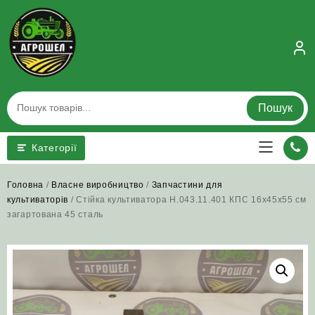
Skip
to
content
Пошук
Категорії
Головна
/
Власне виробництво
/
Запчастини для
культиваторів
/ Стійка культиватора Н.043.11.401 КПС 16х45х55 см
загартована 45 сталь