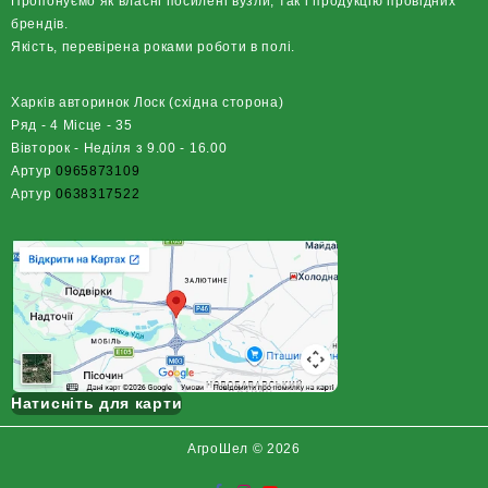
Пропонуємо як власні посилені вузли, так і продукцію провідних
брендів.
Якість, перевірена роками роботи в полі.
Харків авторинок Лоск (східна сторона)
Ряд - 4 Місце - 35
Вівторок - Неділя з 9.00 - 16.00
Артур
0965873109
Артур
0638317522
Натисніть для карти
АгроШел © 2026