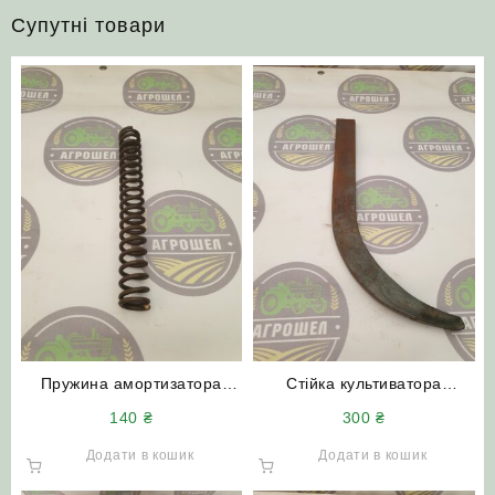
Супутні товари
Пружина амортизатора
Стійка культиватора
КПС-00.601 (6 мм)
Н.043.11.401 КПС
140
₴
300
₴
загартована посилена
16х45х45см загартована 45
сталь
Додати в кошик
Додати в кошик