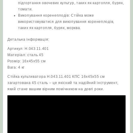
підгортання овочевих культур, таких як картопля, буряк,
томати.
Викопування коренеплодів: Стійка може
використовуватися для викопування коренеплодів,
таких як картопля, буряк, морква.
Детальна інформація:
Артикул: Н.043.11.401
Матеріал: сталь 45
Розмір: 16х45х55 см
Вага: 4 кг
Стійка культиватора Н.043.11.401 КПС 16х45х55 см
загартована 45 сталь – це якісний та надійний інструмент,
який стане вашим вірним помічником на довгі роки.