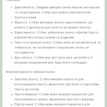
Довговічність: Завдяки використанню якісних матеріалів
та загартуванню, стійка прослужить вам протягом
багатьох років.
Міцність: Стійка витримує високі навантаження, що
робить її ідеальною для роботи на важких ґрунтах.
Ефективність: Стійка забезпечує якісну обробку ґрунту,
роблячи його більш пухким та родючим.
Простота використання: Стійка легко встановлюється та
знімається, не потребуючи спеціальних знань чи
інструментів.
Доступність: Стійка має доступну ціну, що робить її
вигідним придбанням для будь-якого господаря.
Можливі варіанти використання:
Обробка ґрунту: Стійка використовується для
розпушування ґрунту, видалення бур’янів та підготовки
ґрунту до посіву.
Прополювання: Стійка може використовуватися для
прополювання грядок, видаляючи бур’яни з міжрядь.
Підгортання: Стійка може використовуватися для