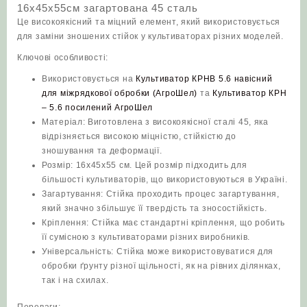
16х45х55см загартована 45 сталь
сталь
Це високоякісний та міцний елемент, який використовується
кількість
для заміни зношених стійок у культиваторах різних моделей.
Ключові особливості:
Використовується на
Культиватор КРНВ 5.6 навісний
для міжрядкової обробки (АгроШел)
та
Культиватор КРН
– 5.6 посилений АгроШел
Матеріал: Виготовлена з високоякісної сталі 45, яка
відрізняється високою міцністю, стійкістю до
зношування та деформації.
Розмір: 16х45х55 см. Цей розмір підходить для
більшості культиваторів, що використовуються в Україні.
Загартування: Стійка проходить процес загартування,
який значно збільшує її твердість та зносостійкість.
Кріплення: Стійка має стандартні кріплення, що робить
її сумісною з культиваторами різних виробників.
Універсальність: Стійка може використовуватися для
обробки ґрунту різної щільності, як на рівних ділянках,
так і на схилах.
Переваги: