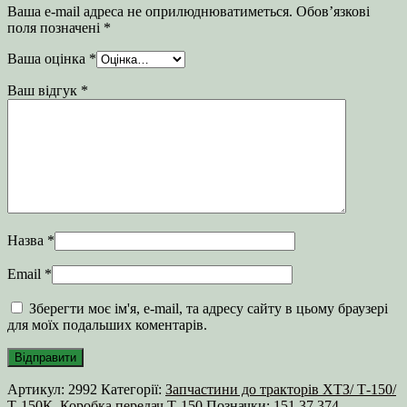
Ваша e-mail адреса не оприлюднюватиметься.
Обов’язкові
поля позначені
*
Ваша оцінка
*
Ваш відгук
*
Назва
*
Email
*
Зберегти моє ім'я, e-mail, та адресу сайту в цьому браузері
для моїх подальших коментарів.
Артикул:
2992
Категорії:
Запчастини до тракторів ХТЗ/ Т-150/
Т-150К
,
Коробка передач Т-150
Позначки:
151.37.374
,