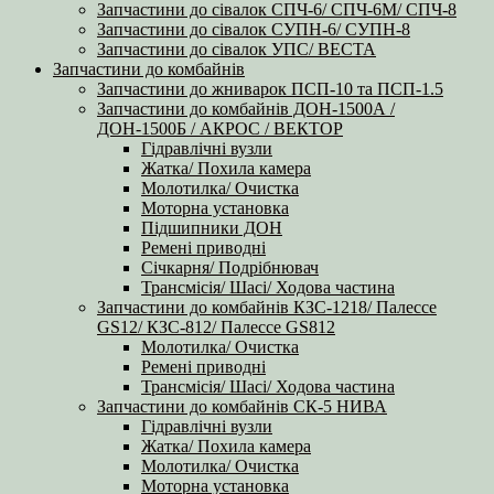
Запчастини до сівалок СПЧ-6/ СПЧ-6М/ СПЧ-8
Запчастини до сівалок СУПН-6/ СУПН-8
Запчастини до сівалок УПС/ ВЕСТА
Запчастини до комбайнів
Запчастини до жниварок ПСП-10 та ПСП-1.5
Запчастини до комбайнів ДОН-1500А /
ДОН-1500Б / АКРОС / ВЕКТОР
Гідравлічні вузли
Жатка/ Похила камера
Молотилка/ Очистка
Моторна установка
Підшипники ДОН
Ремені приводні
Січкарня/ Подрібнювач
Трансмісія/ Шасі/ Ходова частина
Запчастини до комбайнів КЗС-1218/ Палессе
GS12/ КЗС-812/ Палессе GS812
Молотилка/ Очистка
Ремені приводні
Трансмісія/ Шасі/ Ходова частина
Запчастини до комбайнів СК-5 НИВА
Гідравлічні вузли
Жатка/ Похила камера
Молотилка/ Очистка
Моторна установка