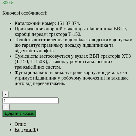
800
₴
Ключові особливості:
Каталожний номер: 151.37.374.
Призначення: опорний стакан для підшипника ВВП у
коробці передач трактора Т‑150.
Точність виготовлення: відповідає заводським допускам,
що гарантує правильну посадку підшипника та
відсутність люфтів.
Сумісність: застосовується у вузлах ВВП тракторів ХТЗ
(Т‑150, Т‑150К), а також у ремонті аналогічних
трансмісійних систем.
Функціональність: виконує роль корпусної деталі, яка
утримує підшипник у робочому положенні та захищає
його від перевантажень.
-
Стакан
підшипника
+
151.37.374
Додати в кошик
(ВВП/
ВОМ)
Опис
трактори
Відгуки (0)
ХТЗ