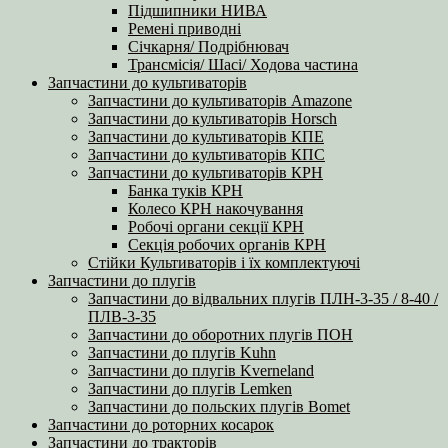
Підшипники НИВА
Ремені приводні
Січкарня/ Подрібнювач
Трансмісія/ Шасі/ Ходова частина
Запчастини до культиваторів
Запчастини до культиваторів Amazone
Запчастини до культиваторів Horsch
Запчастини до культиваторів КПЕ
Запчастини до культиваторів КПС
Запчастини до культиваторів КРН
Банка туків КРН
Колесо КРН накочування
Робочі органи секції КРН
Секція робочих органів КРН
Стійки Культиваторів і їх комплектуючі
Запчастини до плугів
Запчастини до відвальних плугів ПЛН-3-35 / 8-40 /
ПЛВ-3-35
Запчастини до оборотних плугів ПОН
Запчастини до плугів Kuhn
Запчастини до плугів Kverneland
Запчастини до плугів Lemken
Запчастини до польских плугів Bomet
Запчастини до роторних косарок
Запчастини до тракторів