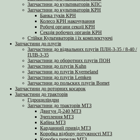
Запчастини до культиваторів КПС
Запчастини до культиваторів КРН
Банка туків КРН
Колесо КРН накочування
Робочі органи секції КРН
Секція робочих органів КРН
Стійки Культиваторів і їх комплектуючі
Запчастини до плугів
Запчастини до відвальних плугів ПЛН-3-35 / 8-40 /
ПЛВ-3-35
Запчастини до оборотних плугів ПОН
Запчастини до плугів Kuhn
Запчастини до плугів Kverneland
Запчастини до плугів Lemken
Запчастини до польских плугів Bomet
Запчастини до роторних косарок
Запчастини до тракторів
Гідроциліндри
Запчастини до тракторів МТЗ
Двигун Д-240 МТЗ
Зчеплення МТЗ
Кабіна МТЗ
Карданний привід МТЗ
Коробка відбору потужності МТЗ
Коробка передач МТЗ