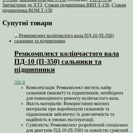
Запчастини до ХТЗ
,
Стакан підшипника ВВП Т‑150
,
Стакан
підшипника ВОМ Т‑150
Супутні товари
Ремкомплект колінчастого вала
ПД-10 (П-350) сальники та
підшипники
380
₴
Комплектація: Ремкомплект містить набір
сальників (манжет) та підшипників, необхідних
для повноцінного ремонту колінчастого вала.
Якість матеріалів: Використання якісних
матеріалів при виробництві сальників та
підшипників забезпечує їх довговічність та
надійність в умовах експлуатації.
Сумісність: Ремкомплект розроблений спеціально
для двигунів ПД-10 (П-350) та повністю сумісний