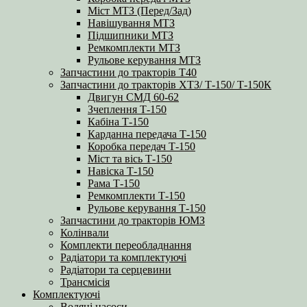
Міст МТЗ (Перед/Зад)
Навішування МТЗ
Підшипники МТЗ
Ремкомплекти МТЗ
Рульове керування МТЗ
Запчастини до тракторів Т40
Запчастини до тракторів ХТЗ/ Т-150/ Т-150К
Двигун СМД 60-62
Зчеплення Т-150
Кабіна Т-150
Карданна передача Т-150
Коробка передач Т-150
Міст та вісь Т-150
Навіска Т-150
Рама Т-150
Ремкомплекти Т-150
Рульове керування Т-150
Запчастини до тракторів ЮМЗ
Колінвали
Комплекти переобладнання
Радіатори та комплектуючі
Радіатори та серцевини
Трансмісія
Комплектуючі
Водяні насоси