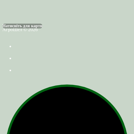
Натисніть для карти
АгроШел © 2026