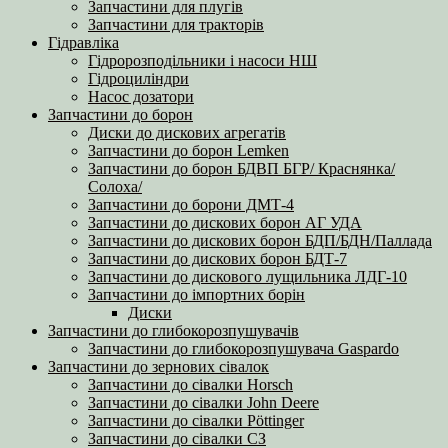
Запчастини для плугів
Запчастини для тракторів
Гідравліка
Гідророзподільники і насоси НШ
Гідроциліндри
Насос дозатори
Запчастини до борон
Диски до дискових агрегатів
Запчастини до борон Lemken
Запчастини до борон БДВП БГР/ Краснянка/
Солоха/
Запчастини до борони ДМТ-4
Запчастини до дискових борон АГ УДА
Запчастини до дискових борон БДП/БДН/Паллада
Запчастини до дискових борон БДТ-7
Запчастини до дискового лущильника ЛДГ-10
Запчастини до імпортних борін
Диски
Запчастини до глибокорозпушувачів
Запчастини до глибокорозпушувача Gaspardo
Запчастини до зернових сівалок
Запчастини до сівалки Horsch
Запчастини до сівалки John Deere
Запчастини до сівалки Pöttinger
Запчастини до сівалки СЗ