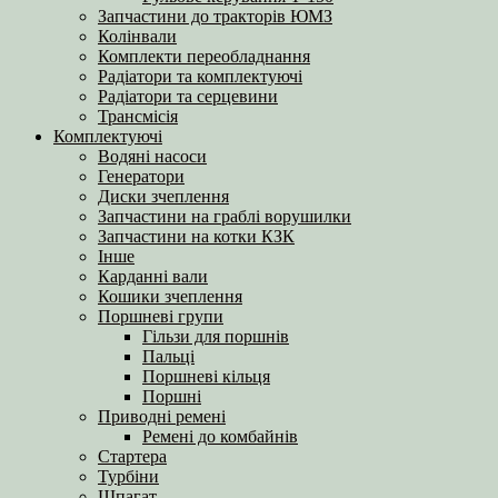
Запчастини до тракторів ЮМЗ
Колінвали
Комплекти переобладнання
Радіатори та комплектуючі
Радіатори та серцевини
Трансмісія
Комплектуючі
Водяні насоси
Генератори
Диски зчеплення
Запчастини на граблі ворушилки
Запчастини на котки КЗК
Інше
Карданні вали
Кошики зчеплення
Поршневі групи
Гільзи для поршнів
Пальці
Поршневі кільця
Поршні
Приводні ремені
Ремені до комбайнів
Стартера
Турбіни
Шпагат