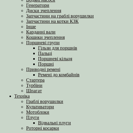
Генератори
Диски зчеплення
Запчастини на граблі ворушилки
Запчастини на котки КЗК
Інше
Карданні вали
Кошики зчеплення
Поршневі групи
Гільзи для поршнів
Пальці
Поршневі кільця
Поршні
Приводні ремені
Ремені до комбайнів
Стартера
Турбіни
Шпагат
Техніка
Граблі ворушилки
Культиватори
Мотоблоки
Плуги
Відвальні плуги
Роторні косарки