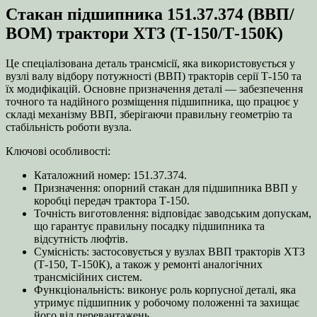
(Т‑150/
Стакан підшипника 151.37.374 (ВВП/
Т‑150К)
кількість
ВОМ) трактори ХТЗ (Т‑150/Т‑150К)
Це спеціалізована деталь трансмісії, яка використовується у
вузлі валу відбору потужності (ВВП) тракторів серії Т‑150 та
їх модифікацій. Основне призначення деталі — забезпечення
точного та надійного розміщення підшипника, що працює у
складі механізму ВВП, зберігаючи правильну геометрію та
стабільність роботи вузла.
Ключові особливості:
Каталожний номер: 151.37.374.
Призначення: опорний стакан для підшипника ВВП у
коробці передач трактора Т‑150.
Точність виготовлення: відповідає заводським допускам,
що гарантує правильну посадку підшипника та
відсутність люфтів.
Сумісність: застосовується у вузлах ВВП тракторів ХТЗ
(Т‑150, Т‑150К), а також у ремонті аналогічних
трансмісійних систем.
Функціональність: виконує роль корпусної деталі, яка
утримує підшипник у робочому положенні та захищає
його від перевантажень.