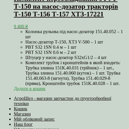
Т-150 на насос-дозатор тракторів
Т-150 Т-156 Т-157 ХТЗ-17221
9 400
₴
Колонка рульова під насос-дозатор 151.40.052 – 1
шт
Насос-дозатор Т-150, ХТЗ V-500 – 1 шт
РВТ S32 1SN 0.4 м – 1 шт
РВТ S32 1SN 0.6 м – 2 шт
Штуцер у насос-дозатор S32хG1/2 – 4 шт
Комплект трубок і кронштейнів в який входить:
Трубка зливна 151К.40.031 (трійник) – 1 шт.,
Трубка зливна 151.40.060 (куток) – 1 шт. Трубка
151.40.063-8 (загнута), Трубка 151.40.029-8
(пряма), Кронштейн трубок 151К.40.028 – 1 шт.
Додати в кошик
АгроШел - магазин запчастин до ґрунтообробної
техніки
Кошик
Магазин
Мій обліковий запис
Наш блог