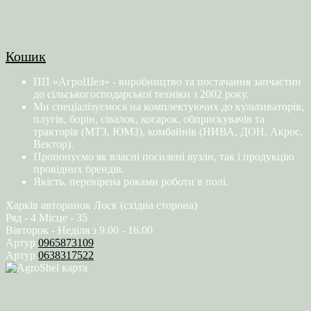
Кошик
ПП «АгроШел» - виробництво та постачання запчастин
до сільськогосподарської техніки з 2002 року.
Ми спеціалізуємося на комплектуючих до культиваторів,
плугів, борін, сівалок, косарок, обприскувачів та
тракторів (МТЗ, ЮМЗ), комбайнів (НИВА, ДОН, Акрос,
Вектор).
Пропонуємо як власні посилені вузли, так і продукцію
провідних брендів.
Якість, перевірена роками роботи в полі.
Харків авторинок Лоск (східна сторона)
Ряд - 4 Місце - 35
Вівторок - Неділя з 9.00 - 16.00
Артур
0965873109
Артур
0638317522