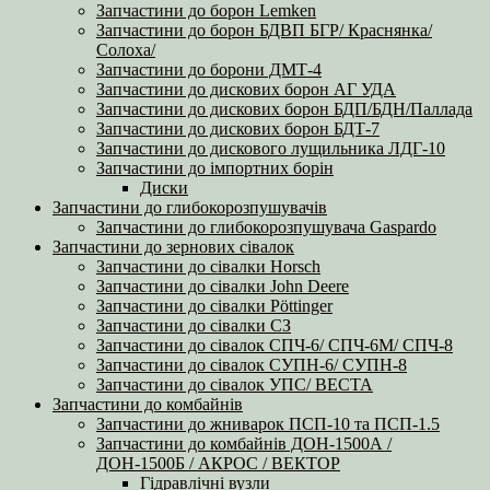
Запчастини до борон Lemken
Запчастини до борон БДВП БГР/ Краснянка/
Солоха/
Запчастини до борони ДМТ-4
Запчастини до дискових борон АГ УДА
Запчастини до дискових борон БДП/БДН/Паллада
Запчастини до дискових борон БДТ-7
Запчастини до дискового лущильника ЛДГ-10
Запчастини до імпортних борін
Диски
Запчастини до глибокорозпушувачів
Запчастини до глибокорозпушувача Gaspardo
Запчастини до зернових сівалок
Запчастини до сівалки Horsch
Запчастини до сівалки John Deere
Запчастини до сівалки Pöttinger
Запчастини до сівалки СЗ
Запчастини до сівалок СПЧ-6/ СПЧ-6М/ СПЧ-8
Запчастини до сівалок СУПН-6/ СУПН-8
Запчастини до сівалок УПС/ ВЕСТА
Запчастини до комбайнів
Запчастини до жниварок ПСП-10 та ПСП-1.5
Запчастини до комбайнів ДОН-1500А /
ДОН-1500Б / АКРОС / ВЕКТОР
Гідравлічні вузли