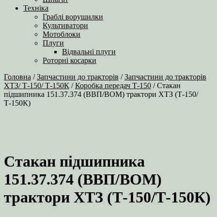
Техніка
Граблі ворушилки
Культиватори
Мотоблоки
Плуги
Відвальні плуги
Роторні косарки
Головна
/
Запчастини до тракторів
/
Запчастини до тракторів
ХТЗ/ Т-150/ Т-150К
/
Коробка передач Т-150
/ Стакан
підшипника 151.37.374 (ВВП/ВОМ) трактори ХТЗ (Т‑150/
Т‑150К)
Стакан підшипника
151.37.374 (ВВП/ВОМ)
трактори ХТЗ (Т‑150/Т‑150К)