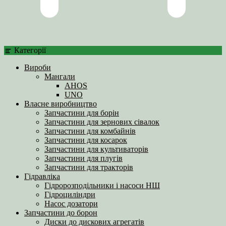
Категорії
Вироби
Мангали
AHOS
UNO
Власне виробництво
Запчастини для борін
Запчастини для зернових сівалок
Запчастини для комбайнів
Запчастини для косарок
Запчастини для культиваторів
Запчастини для плугів
Запчастини для тракторів
Гідравліка
Гідророзподільники і насоси НШ
Гідроциліндри
Насос дозатори
Запчастини до борон
Диски до дискових агрегатів