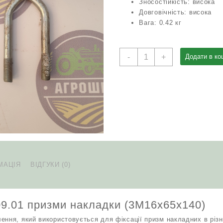
Зносостійкість: висока
Довговічність: висока
Вага: 0.42 кг
Скоба
-
+
Додати в ко
КРН
46.609.01
призми
накладки
(3М16х65х140)
кількість
МАЦІЯ
ВІДГУКИ (0)
9.01 призми накладки (3М16х65х140)
ення, який використовується для фіксації призм накладних в різн