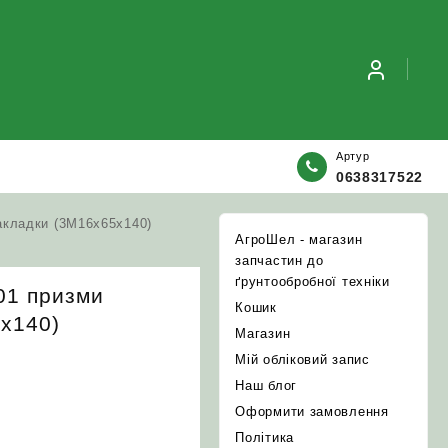
Артур
0638317522
акладки (3М16х65х140)
АгроШел - магазин
запчастин до
ґрунтообробної техніки
01 призми
Кошик
х140)
Магазин
Мій обліковий запис
Наш блог
Оформити замовлення
Політика