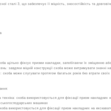
ної сталі 3, що забезпечує її міцність, зносостійкість та довговіч
а
коба щільно фіксує призми накладки, запобігаючи їх зміщенню аб
жень: завдяки міцній конструкції скоба може витримувати значні 
: скоба може слугувати протягом багатьох років без втрати своїх
ання:
 техніка: скоба використовується для фіксації призм накладних н
льськогосподарських машинах
скоба використовується для фіксації призм накладних на екскава