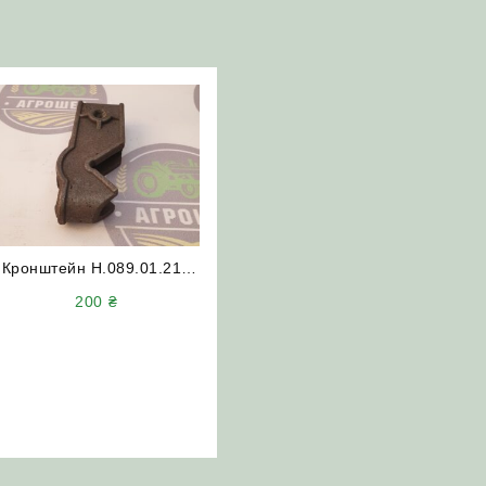
Кронштейн Н.089.01.215
культиватора КРН (бічний)
200
₴