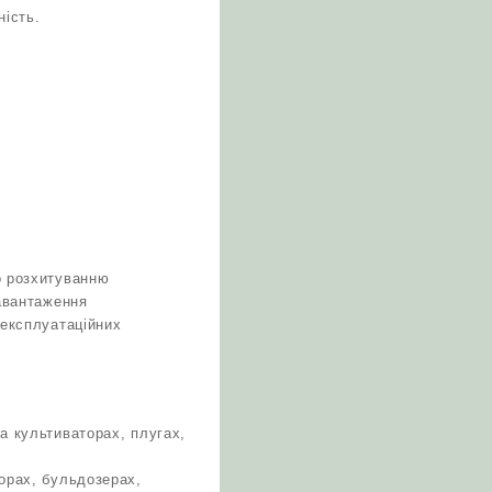
ність.
о розхитуванню
навантаження
 експлуатаційних
а культиваторах, плугах,
торах, бульдозерах,