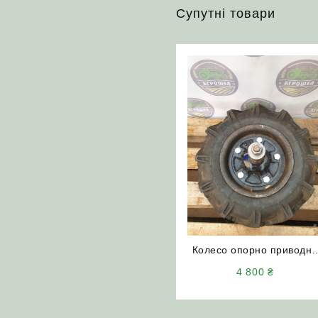
Супутні товари
Колесо опорно приводне
КРН 46.070 в зборі (з
4 800
₴
протектором)