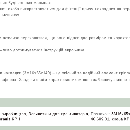
нших будівельних машинах
я: скоба використовується для фіксації призм накладних на вер
х машинах
и важливо переконатися, що вона відповідає розмірам та характе
жливо дотримуватися інструкцій виробника.
и накладки (3М16х65х140) – це якісний та надійний елемент кріпл
х сферах. Завдяки своїм характеристикам вона забезпечує міцне т
 виробництво
,
Запчастини для культиваторів
,
Позначок:
3М16х65
рганів КРН
46.609.01
,
скоба К