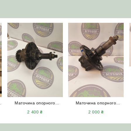
Маточина опорного
Маточина опорного
колеса КРН Н.130.02.401-
колеса КРН Н.130.02.401-
2 400
₴
2 000
₴
01 (в зборі з зірочкою)
02 (в зборі без зірочки)