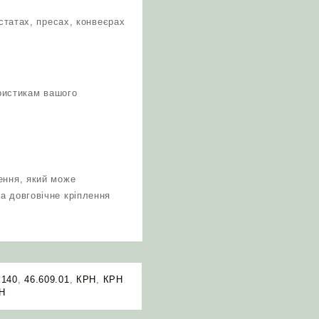
статах, пресах, конвеєрах
ристикам вашого
ення, який може
а довговічне кріплення
х140
,
46.609.01
,
КРН
,
КРН
РН