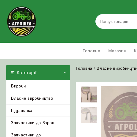
Skip
to
content
Головна
Магазин
К
Головна
/
Власне виробництв
Категорії
Вироби
Власне виробництво
Гідравліка
Запчастини до борон
Запчастини до