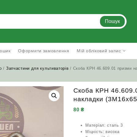
Пошук
ошик
Оформити замовлення
Мій обліковий запис
о
/
Запчастини для культиваторів
/ Скоба КРН 46.609.01 призми н
Скоба КРН 46.609.
накладки (3М16х65
80
₴
Матеріал: сталь 3
Міцність: висока