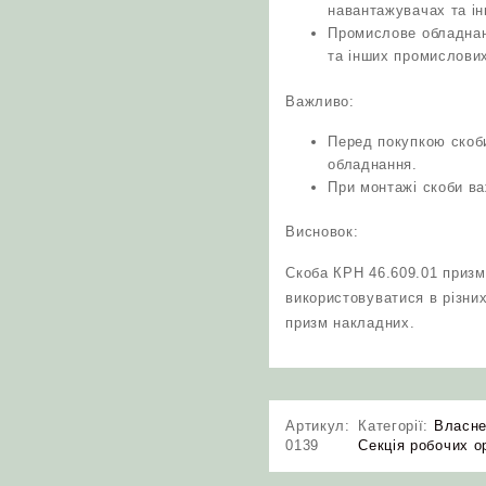
навантажувачах та і
Промислове обладнанн
та інших промислови
Важливо:
Перед покупкою скоб
обладнання.
При монтажі скоби ва
Висновок:
Скоба КРН 46.609.01 призм
використовуватися в різни
призм накладних.
Артикул:
Категорії:
Власне
0139
Секція робочих о